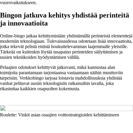
vuorovaikutukseen.
Bingon jatkuva kehitys yhdistää perinteitä
ja innovaatioita
Online-bingo jatkaa kehittymistään yhdistämällä perinteisiä elementtejä
moderniin teknologiaan. Tulevaisuudessa odotetaan lisää innovaatioita,
jotka tekevät pelistä entistä houkuttelevamman laajemmalle yleisölle.
Tärkeää on kuitenkin löytää tasapaino perinteiden säilyttämisen ja
uusien tekniikoiden hyödyntämisen välillä.
Pelaajien odotukset kehittyvät jatkuvasti, mikä kannustaa alan
toimijoita parantamaan tarjontaansa vastaamaan näihin muuttuviin
tarpeisiin. Verkkobingo tarjoaa loistavia mahdollisuuksia yhdistää
vanhat pelitavat uusiin teknologisiin ratkaisuihin tavalla, joka
rikastuttaa kaikkien osapuolten kokemusta.
Roulette: Vinkit asian osaajien voittostrategioiden kehittämiseen