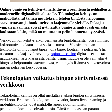
Online-bingo on kehittynyt merkittävästi perinteisistä pelihalleista
moderneille digitaalisille alustoille. Teknologian kehitys on
mahdollistanut tämän muutoksen, tehden bingosta helpommin
saavutettavan ja houkuttelevan laajemmalle yleisölle. Pelaajat
ympäri maailmaa voivat nyt nauttia bingosta mukavasti omasta
kodistaan käsin, mikä on muuttanut pelin luonnetta pysyvästi.
Verkkobingon kehitys alkoi perinteisistä bingohalleista, joissa ihmiset
kokoontuivat pelaamaan ja sosiaalistumaan. Vuosien mittaan
teknologia on muuttanut tapaa, jolla bingo koetaan ja pelataan. Yhä
useammat pelaajat valitsevat nyt
spinnaus casino
digitaaliset alustat
nauttiakseen tästä klassisesta pelistä. Tämä muutos ei ole vain tehnyt
bingosta helpommin saavutettavaa, vaan myös lisännyt sen vetovoimaa
uusien pelaajien keskuudessa.
Teknologian vaikutus bingon siirtymisessä
verkkoon
Teknologian kehitys on ollut merkittävä tekijä bingon siirtymisessä
verkkoon. Erilaiset teknologiset innovaatiot, kuten live-streaming ja
mobiiliteknologia, ovat mahdollistaneet aidontuntuisen
pelikokemuksen kotisohvalta käsin. Tämä ei ainoastaan paranna