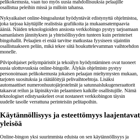
pelikokemusta, vaan tuo myös uusia mahdollisuuksia pelaajille
osallistua peleihin missä ja milloin tahansa.
Nykyaikaiset online-bingoalustat hyödyntävät edistynyttä ohjelmistoa,
joka tarjoaa käyttäjille realistisia grafiikoita ja mukaansatempaavia
ääniä. Näiden teknologioiden ansiosta verkkobingo pystyy tarjoamaan
samanlaisen jännityksen ja yhteisöllisyyden tunteen kuin perinteiset
bingohallit. Pelaajien ei enää tarvitse matkustaa fyysiseen sijaintiin
osallistuakseen peliin, mikä tekee siitä houkuttelevamman vaihtoehdon
monelle.
Pilvipohjaiset peliympäristöt ja tekoälyn hyödyntäminen ovat tuoneet
uusia ulottuvuuksia online-bingolle. Älykäs ohjelmisto pystyy
personoimaan pelikokemusta jokaisen pelaajan mieltymysten mukaan,
tarjoten suosituksia ja räätälöityjä pelivaihtoehtoja. Lisäksi
automaattiset numeronhuutojärjestelmät ja satunnaislukugeneraattorit
takaavat reilun ja läpinäkyvän pelaamisen kaikille osallistujille. Nämä
teknologiset edistysaskeleet ovat nostaneet verkkobingon täysin
uudelle tasolle verrattuna perinteisiin pelitapoihin.
Käytännöllisyys ja esteettömyys laajentavat
yleisöä
Online-bingon yksi suurimmista eduista on sen käytännöllisyys ja