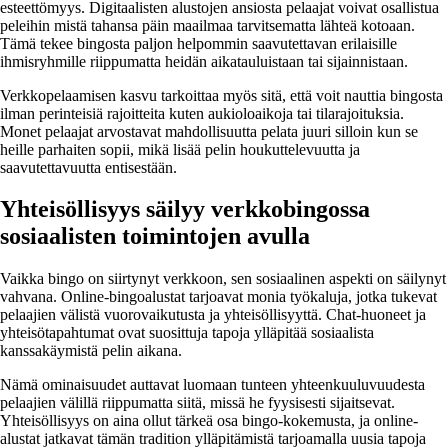
esteettömyys. Digitaalisten alustojen ansiosta pelaajat voivat osallistua
peleihin mistä tahansa päin maailmaa tarvitsematta lähteä kotoaan.
Tämä tekee bingosta paljon helpommin saavutettavan erilaisille
ihmisryhmille riippumatta heidän aikatauluistaan tai sijainnistaan.
Verkkopelaamisen kasvu tarkoittaa myös sitä, että voit nauttia bingosta
ilman perinteisiä rajoitteita kuten aukioloaikoja tai tilarajoituksia.
Monet pelaajat arvostavat mahdollisuutta pelata juuri silloin kun se
heille parhaiten sopii, mikä lisää pelin houkuttelevuutta ja
saavutettavuutta entisestään.
Yhteisöllisyys säilyy verkkobingossa
sosiaalisten toimintojen avulla
Vaikka bingo on siirtynyt verkkoon, sen sosiaalinen aspekti on säilynyt
vahvana. Online-bingoalustat tarjoavat monia työkaluja, jotka tukevat
pelaajien välistä vuorovaikutusta ja yhteisöllisyyttä. Chat-huoneet ja
yhteisötapahtumat ovat suosittuja tapoja ylläpitää sosiaalista
kanssakäymistä pelin aikana.
Nämä ominaisuudet auttavat luomaan tunteen yhteenkuuluvuudesta
pelaajien välillä riippumatta siitä, missä he fyysisesti sijaitsevat.
Yhteisöllisyys on aina ollut tärkeä osa bingo-kokemusta, ja online-
alustat jatkavat tämän tradition ylläpitämistä tarjoamalla uusia tapoja