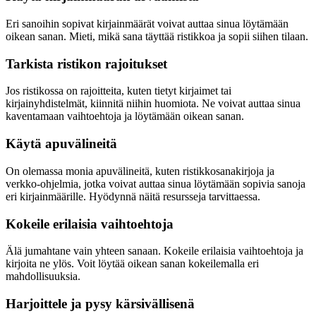
Eri sanoihin sopivat kirjainmäärät voivat auttaa sinua löytämään
oikean sanan. Mieti, mikä sana täyttää ristikkoa ja sopii siihen tilaan.
Tarkista ristikon rajoitukset
Jos ristikossa on rajoitteita, kuten tietyt kirjaimet tai
kirjainyhdistelmät, kiinnitä niihin huomiota. Ne voivat auttaa sinua
kaventamaan vaihtoehtoja ja löytämään oikean sanan.
Käytä apuvälineitä
On olemassa monia apuvälineitä, kuten ristikkosanakirjoja ja
verkko-ohjelmia, jotka voivat auttaa sinua löytämään sopivia sanoja
eri kirjainmäärille. Hyödynnä näitä resursseja tarvittaessa.
Kokeile erilaisia vaihtoehtoja
Älä jumahtane vain yhteen sanaan. Kokeile erilaisia vaihtoehtoja ja
kirjoita ne ylös. Voit löytää oikean sanan kokeilemalla eri
mahdollisuuksia.
Harjoittele ja pysy kärsivällisenä