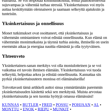
elämässä. Se voi helpottaa kommunikointia, tehdä päätöksenteosta
sujuvampaa ja vähentää turhaa stressiä. Yksinkertaisuus voi myös
auttaa keskittymään olennaiseen ja saamaan selkeyttä ajatuksiin ja
tunteisiin.
Yksinkertaisuus ja onnellisuus
Monet tutkimukset ovat osoittaneet, että yksinkertaisuus ja
vähemmän omistaminen voivat edistää onnellisuutta. Kun elämä on
vähemmän monimutkaista ja täynnä turhia asioita, ihmisellä on usein
enemmän aikaa ja energiaa nauttia elämästä ja olla tyytyväinen.
Yhteenveto
Yksinkertainen-sanan merkitys voi olla moniulotteinen ja se voi
vaikuttaa eri tavoin ihmisen elämään. Yksinkertaisuus voi tuoda
selkeyttä, helpottaa arkea ja edistää onnellisuutta. Kannattaa siis
pyrkiä yksinkertaisuuteen monissa eri elämänalueilla!
Toivottavasti tämä artikkeli auttoi sinua ymmärtämään paremmin
yksinkertaisuuden käsitettä sekä sen merkitystä. Muista arvostaa
yksinkertaisuutta ja sen tuomia hyötyjä omassa elämässäsi!
KUNNAS
•
BUTLER
•
FRED
•
POSSU
•
POHJAAN
•
AL
•
MONTTU
•
ENOK
•
RIEPU
•
MUNKIT
•