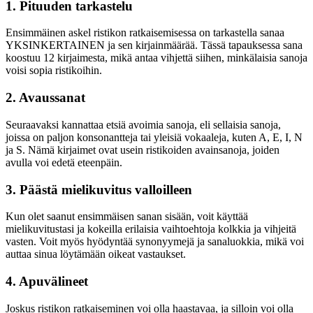
1. Pituuden tarkastelu
Ensimmäinen askel ristikon ratkaisemisessa on tarkastella sanaa
YKSINKERTAINEN ja sen kirjainmäärää. Tässä tapauksessa sana
koostuu 12 kirjaimesta, mikä antaa vihjettä siihen, minkälaisia sanoja
voisi sopia ristikoihin.
2. Avaussanat
Seuraavaksi kannattaa etsiä avoimia sanoja, eli sellaisia sanoja,
joissa on paljon konsonantteja tai yleisiä vokaaleja, kuten A, E, I, N
ja S. Nämä kirjaimet ovat usein ristikoiden avainsanoja, joiden
avulla voi edetä eteenpäin.
3. Päästä mielikuvitus valloilleen
Kun olet saanut ensimmäisen sanan sisään, voit käyttää
mielikuvitustasi ja kokeilla erilaisia vaihtoehtoja kolkkia ja vihjeitä
vasten. Voit myös hyödyntää synonyymejä ja sanaluokkia, mikä voi
auttaa sinua löytämään oikeat vastaukset.
4. Apuvälineet
Joskus ristikon ratkaiseminen voi olla haastavaa, ja silloin voi olla