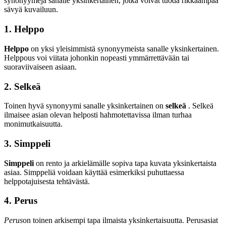
synonyymeja sanalle yksinkertainen, jotka voivat tuoda rikkaampaa
sävyä kuvailuun.
1. Helppo
Helppo
on yksi yleisimmistä synonyymeista sanalle yksinkertainen.
Helppous voi viitata johonkin nopeasti ymmärrettävään tai
suoraviivaiseen asiaan.
2. Selkeä
Toinen hyvä synonyymi sanalle yksinkertainen on
selkeä
. Selkeä
ilmaisee asian olevan helposti hahmotettavissa ilman turhaa
monimutkaisuutta.
3. Simppeli
Simppeli
on rento ja arkielämälle sopiva tapa kuvata yksinkertaista
asiaa. Simppeliä voidaan käyttää esimerkiksi puhuttaessa
helppotajuisesta tehtävästä.
4. Perus
Perus
on toinen arkisempi tapa ilmaista yksinkertaisuutta. Perusasiat