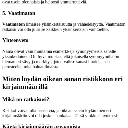
ovat usein olennaisia ja helposti ymmärrettäviä.
5. Vaatimaton
Vaatimaton
ilmaisee yksinkertaisuutta ja vähäeleisyyttä. Vaatimaton
ratkaisu voi olla juuri se kaikkein yksinkertaisin vaihtoehto.
Yhteenveto
Nämä olivat vain muutamia esimerkkejä synonyymeista sanalle
yksinkertainen. On hyvä muistaa, että jokaisella synonyymillä on
hieman eri sävy ja merkitys, joten valitse sanasi huolella sen
perusteella, mitä haluat ilmaista.
Miten löydän oikean sanan ristikkoon eri
kirjainmäärillä
Mikä on ratkaisusi?
Ristikot voivat olla haastavia, ja oikean sanan löytäminen eri
kirjainmääriin voi olla joskus hankalaa. Tässä vinkkejä avuksesi:
Käytä kirjainmäärän arvaamista