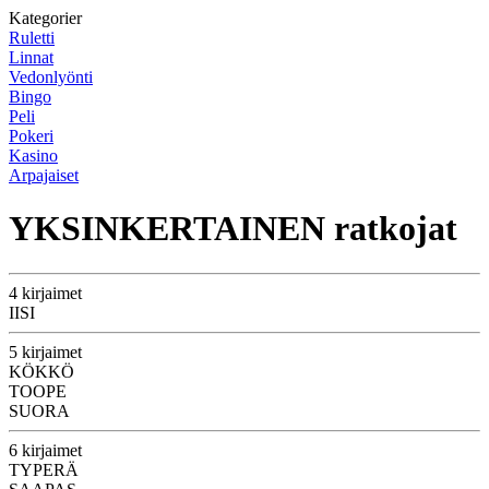
Kategorier
Ruletti
Linnat
Vedonlyönti
Bingo
Peli
Pokeri
Kasino
Arpajaiset
YKSINKERTAINEN ratkojat
4 kirjaimet
IISI
5 kirjaimet
KÖKKÖ
TOOPE
SUORA
6 kirjaimet
TYPERÄ