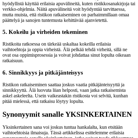
hyödyllistä käyttää erilaisia apuvälineitä, kuten ristikkosanakirjoja tai
verkko-ohjelmia. Näitä apuvälineitä voit hyödyntää tarvittaessa,
mutta muista, että ristikon ratkaiseminen on parhaimmillaan omaa
päättelyä ja sanojen tuntemusta kehittävää ajanvietettä.
5. Kokeilu ja virheiden tekeminen
Ristikoita ratkoessa on tärkeää uskaltaa kokeilla erilaisia
vaihtoehtoja ja oppia virheistä. Älä pelkää tehdä virheitä, sillä ne
ovat osa oppimisprosessia ja voivat johdattaa sinut lopulta oikeaan
ratkaisuun.
6. Sinnikkyys ja pitkäjänteisyys
Ristikon ratkaiseminen saattaa joskus vaatia pitkäjänteisyyttä ja
sinnikkyyttä. Älä luovuta liian helposti, vaan jatka ratkaisemista
askel askeleelta. Usein vaikeastakin ristikosta voi selvitä, kunhan
pitää mielessä, että ratkaisu löytyy lopulta.
Synonyymit sanalle YKSINKERTAINEN
Yksinkertainen sana voi joskus tuntua hankalalta, kun etsitään
vaihtoehtoisia ilmaisuja. Tässä artikkelissa esittelemme erilaisia