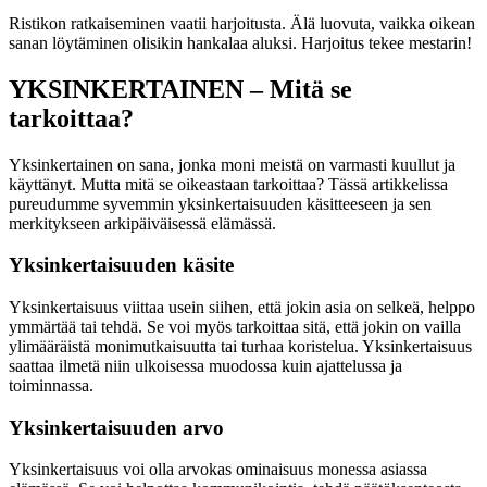
Ristikon ratkaiseminen vaatii harjoitusta. Älä luovuta, vaikka oikean
sanan löytäminen olisikin hankalaa aluksi. Harjoitus tekee mestarin!
YKSINKERTAINEN – Mitä se
tarkoittaa?
Yksinkertainen on sana, jonka moni meistä on varmasti kuullut ja
käyttänyt. Mutta mitä se oikeastaan tarkoittaa? Tässä artikkelissa
pureudumme syvemmin yksinkertaisuuden käsitteeseen ja sen
merkitykseen arkipäiväisessä elämässä.
Yksinkertaisuuden käsite
Yksinkertaisuus viittaa usein siihen, että jokin asia on selkeä, helppo
ymmärtää tai tehdä. Se voi myös tarkoittaa sitä, että jokin on vailla
ylimääräistä monimutkaisuutta tai turhaa koristelua. Yksinkertaisuus
saattaa ilmetä niin ulkoisessa muodossa kuin ajattelussa ja
toiminnassa.
Yksinkertaisuuden arvo
Yksinkertaisuus voi olla arvokas ominaisuus monessa asiassa