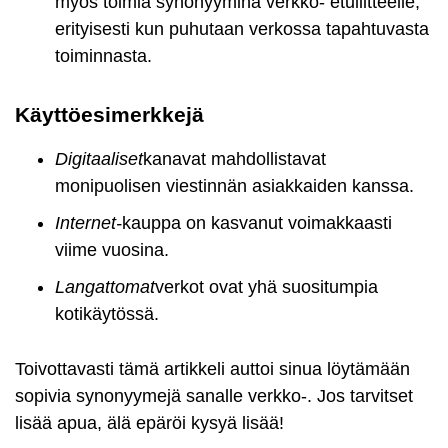
myös toimia synonyyminä verkko- etuliitteelle,
erityisesti kun puhutaan verkossa tapahtuvasta
toiminnasta.
Käyttöesimerkkejä
Digitaaliset
kanavat mahdollistavat
monipuolisen viestinnän asiakkaiden kanssa.
Internet-
kauppa on kasvanut voimakkaasti
viime vuosina.
Langattomat
verkot ovat yhä suositumpia
kotikäytössä.
Toivottavasti tämä artikkeli auttoi sinua löytämään
sopivia synonyymejä sanalle verkko-. Jos tarvitset
lisää apua, älä epäröi kysyä lisää!