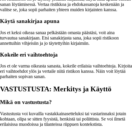
sanan löytämisessä. Vertaa ristikkoa ja ehdokassanoja keskenään ja
valitse se, joka sopii parhaiten yhteen muiden kirjainten kanssa.
Käytä sanakirjaa apuna
Jos et keksi oikeaa sanaa pelkästään omasta päästäsi, voit aina
turvautua sanakirjaan. Etsi sanakirjasta sana, joka sopii ristikoon
annettuihin vihjeisiin ja jo täytettyihin kirjaimiin.
Kokeile eri vaihtoehtoja
Jos et ole varma oikeasta sanasta, kokeile erilaisia vaihtoehtoja. Kirjoita
eri vaihtoehdot ylös ja vertaile niitä ristikon kanssa. Näin voit löytää
parhaiten sopivan sanan.
VASTUSTUSTA: Merkitys ja Käyttö
Mikä on vastustusta?
Vastustusta voi kuvailla vastakkainasetteluksi tai vastarinnaksi jotain
kohtaan, olipa se sitten fyysistä, henkistä tai poliittista. Se voi ilmetä
erilaisissa muodoissa ja tilanteissa riippuen kontekstista.