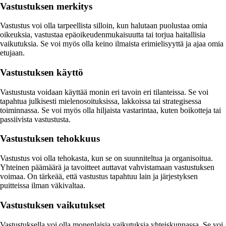
Vastustuksen merkitys
Vastustus voi olla tarpeellista silloin, kun halutaan puolustaa omia
oikeuksia, vastustaa epäoikeudenmukaisuutta tai torjua haitallisia
vaikutuksia. Se voi myös olla keino ilmaista erimielisyyttä ja ajaa omia
etujaan.
Vastustuksen käyttö
Vastustusta voidaan käyttää monin eri tavoin eri tilanteissa. Se voi
tapahtua julkisesti mielenosoituksissa, lakkoissa tai strategisessa
toiminnassa. Se voi myös olla hiljaista vastarintaa, kuten boikotteja tai
passiivista vastustusta.
Vastustuksen tehokkuus
Vastustus voi olla tehokasta, kun se on suunniteltua ja organisoitua.
Yhteinen päämäärä ja tavoitteet auttavat vahvistamaan vastustuksen
voimaa. On tärkeää, että vastustus tapahtuu lain ja järjestyksen
puitteissa ilman väkivaltaa.
Vastustuksen vaikutukset
Vastustuksella voi olla monenlaisia vaikutuksia yhteiskunnassa. Se voi