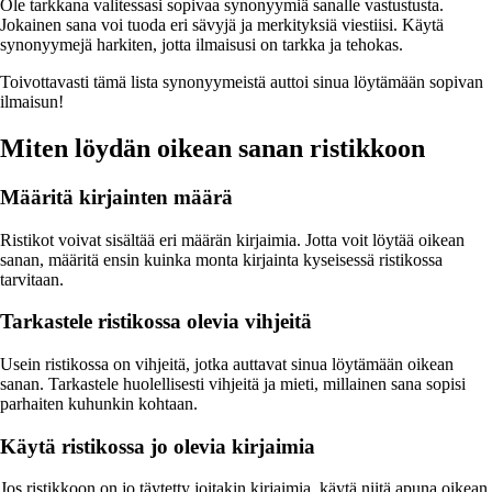
Ole tarkkana valitessasi sopivaa synonyymiä sanalle vastustusta.
Jokainen sana voi tuoda eri sävyjä ja merkityksiä viestiisi. Käytä
synonyymejä harkiten, jotta ilmaisusi on tarkka ja tehokas.
Toivottavasti tämä lista synonyymeistä auttoi sinua löytämään sopivan
ilmaisun!
Miten löydän oikean sanan ristikkoon
Määritä kirjainten määrä
Ristikot voivat sisältää eri määrän kirjaimia. Jotta voit löytää oikean
sanan, määritä ensin kuinka monta kirjainta kyseisessä ristikossa
tarvitaan.
Tarkastele ristikossa olevia vihjeitä
Usein ristikossa on vihjeitä, jotka auttavat sinua löytämään oikean
sanan. Tarkastele huolellisesti vihjeitä ja mieti, millainen sana sopisi
parhaiten kuhunkin kohtaan.
Käytä ristikossa jo olevia kirjaimia
Jos ristikkoon on jo täytetty joitakin kirjaimia, käytä niitä apuna oikean