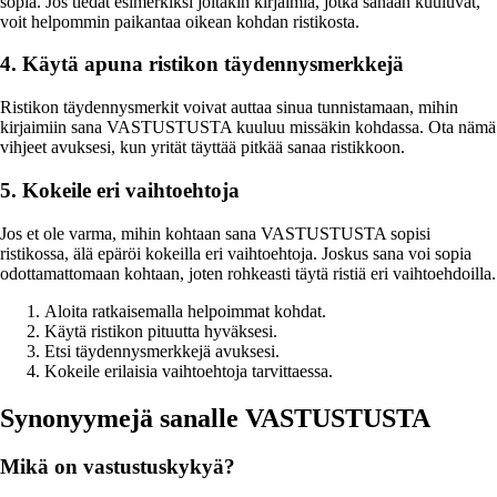
sopia. Jos tiedät esimerkiksi joitakin kirjaimia, jotka sanaan kuuluvat,
voit helpommin paikantaa oikean kohdan ristikosta.
4. Käytä apuna ristikon täydennysmerkkejä
Ristikon täydennysmerkit voivat auttaa sinua tunnistamaan, mihin
kirjaimiin sana VASTUSTUSTA kuuluu missäkin kohdassa. Ota nämä
vihjeet avuksesi, kun yrität täyttää pitkää sanaa ristikkoon.
5. Kokeile eri vaihtoehtoja
Jos et ole varma, mihin kohtaan sana VASTUSTUSTA sopisi
ristikossa, älä epäröi kokeilla eri vaihtoehtoja. Joskus sana voi sopia
odottamattomaan kohtaan, joten rohkeasti täytä ristiä eri vaihtoehdoilla.
Aloita ratkaisemalla helpoimmat kohdat.
Käytä ristikon pituutta hyväksesi.
Etsi täydennysmerkkejä avuksesi.
Kokeile erilaisia vaihtoehtoja tarvittaessa.
Synonyymejä sanalle VASTUSTUSTA
Mikä on vastustuskykyä?