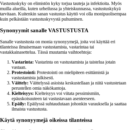
Vastustuskyky on elimistön kyky torjua tauteja ja infektioita. Myös
muilla alueilla, kuten urheilussa ja yhteiskunnassa, vastustuskykyä
tarvitaan. Kuitenkin sanan vastustus käyttö voi olla monipuolisempaa
kuin pelkästään vastustuskyvystä puhuminen.
Synonyymit sanalle VASTUSTUSTA
Sanalle vastustusta on monia synonyymejä, joita voi käyttää eri
tilanteissa ilmaisemaan vastustamista, vastarintaa tai
vastakkainasettelua. Tässä muutamia vaihtoehtoja:
Vastarinta:
Vastarinta on vastustamista ja taistelua jotain
vastaan.
Protestointi:
Protestointi on mielipiteen esittämistä ja
vastustamista julkisesti.
Väittely:
Väittelyssä asioista keskustellaan ja niitä vastustetaan
perustellen omia näkökantoja.
Kielteisyys:
Kielteisyys voi viitata pessimismiin,
epäuskoisuuteen tai vastustavaan asenteeseen.
Epäily:
Epäilyssä suhtaudutaan johonkin varauksella ja saattaa
ilmaista vastustusta.
Käytä synonyymejä oikeissa tilanteissa