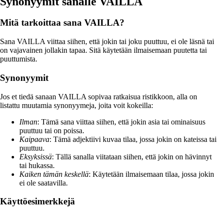
Synonyymit sanalle VAILLA
Mitä tarkoittaa sana VAILLA?
Sana VAILLA viittaa siihen, että jokin tai joku puuttuu, ei ole läsnä tai
on vajavainen jollakin tapaa. Sitä käytetään ilmaisemaan puutetta tai
puuttumista.
Synonyymit
Jos et tiedä sanaan VAILLA sopivaa ratkaisua ristikkoon, alla on
listattu muutamia synonyymeja, joita voit kokeilla:
Ilman
: Tämä sana viittaa siihen, että jokin asia tai ominaisuus
puuttuu tai on poissa.
Kaipaava
: Tämä adjektiivi kuvaa tilaa, jossa jokin on kateissa tai
puuttuu.
Eksyksissä
: Tällä sanalla viitataan siihen, että jokin on hävinnyt
tai hukassa.
Kaiken tämän keskellä
: Käytetään ilmaisemaan tilaa, jossa jokin
ei ole saatavilla.
Käyttöesimerkkejä