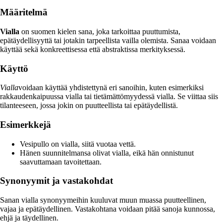
Määritelmä
Vialla
on suomen kielen sana, joka tarkoittaa puuttumista,
epätäydellisyyttä tai jotakin tarpeellista vailla olemista. Sanaa voidaan
käyttää sekä konkreettisessa että abstraktissa merkityksessä.
Käyttö
Vialla
voidaan käyttää yhdistettynä eri sanoihin, kuten esimerkiksi
rakkaudenkaipuussa vialla tai tietämättömyydessä vialla. Se viittaa siis
tilanteeseen, jossa jokin on puutteellista tai epätäydellistä.
Esimerkkejä
Vesipullo on vialla, siitä vuotaa vettä.
Hänen suunnitelmansa olivat vialla, eikä hän onnistunut
saavuttamaan tavoitettaan.
Synonyymit ja vastakohdat
Sanan vialla synonyymeihin kuuluvat muun muassa puutteellinen,
vajaa ja epätäydellinen. Vastakohtana voidaan pitää sanoja kunnossa,
ehjä ja täydellinen.