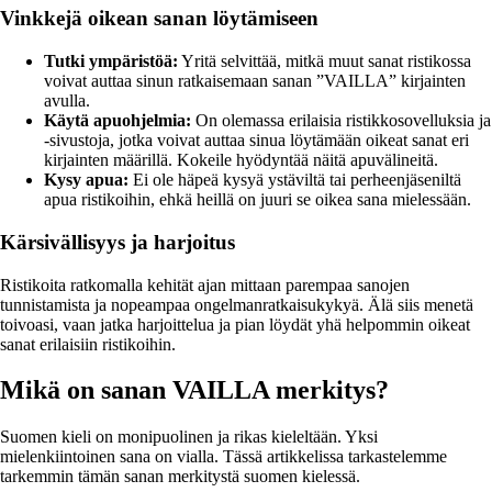
Vinkkejä oikean sanan löytämiseen
Tutki ympäristöä:
Yritä selvittää, mitkä muut sanat ristikossa
voivat auttaa sinun ratkaisemaan sanan ”VAILLA” kirjainten
avulla.
Käytä apuohjelmia:
On olemassa erilaisia ristikkosovelluksia ja
-sivustoja, jotka voivat auttaa sinua löytämään oikeat sanat eri
kirjainten määrillä. Kokeile hyödyntää näitä apuvälineitä.
Kysy apua:
Ei ole häpeä kysyä ystäviltä tai perheenjäseniltä
apua ristikoihin, ehkä heillä on juuri se oikea sana mielessään.
Kärsivällisyys ja harjoitus
Ristikoita ratkomalla kehität ajan mittaan parempaa sanojen
tunnistamista ja nopeampaa ongelmanratkaisukykyä. Älä siis menetä
toivoasi, vaan jatka harjoittelua ja pian löydät yhä helpommin oikeat
sanat erilaisiin ristikoihin.
Mikä on sanan VAILLA merkitys?
Suomen kieli on monipuolinen ja rikas kieleltään. Yksi
mielenkiintoinen sana on vialla. Tässä artikkelissa tarkastelemme
tarkemmin tämän sanan merkitystä suomen kielessä.