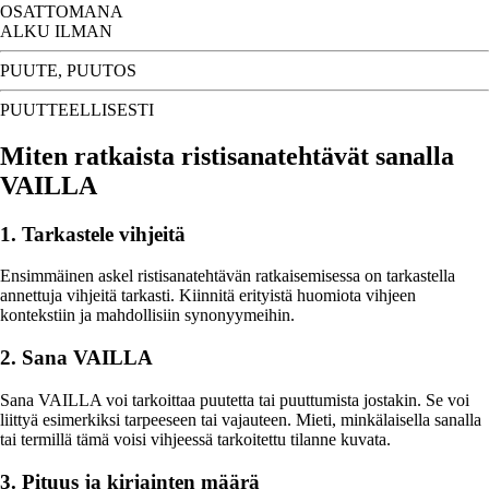
OSATTOMANA
ALKU ILMAN
PUUTE, PUUTOS
PUUTTEELLISESTI
Miten ratkaista ristisanatehtävät sanalla
VAILLA
1. Tarkastele vihjeitä
Ensimmäinen askel ristisanatehtävän ratkaisemisessa on tarkastella
annettuja vihjeitä tarkasti. Kiinnitä erityistä huomiota vihjeen
kontekstiin ja mahdollisiin synonyymeihin.
2. Sana VAILLA
Sana VAILLA voi tarkoittaa puutetta tai puuttumista jostakin. Se voi
liittyä esimerkiksi tarpeeseen tai vajauteen. Mieti, minkälaisella sanalla
tai termillä tämä voisi vihjeessä tarkoitettu tilanne kuvata.
3. Pituus ja kirjainten määrä