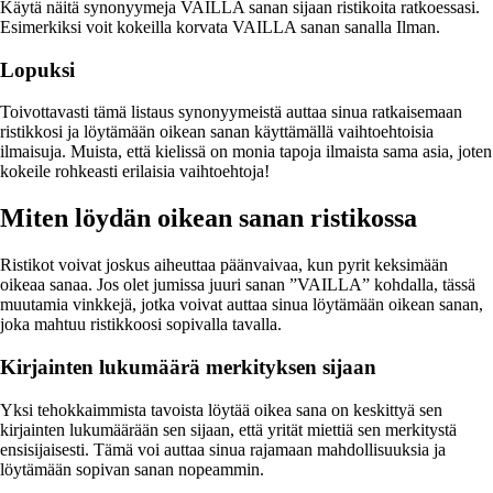
Käytä näitä synonyymeja VAILLA sanan sijaan ristikoita ratkoessasi.
Esimerkiksi voit kokeilla korvata VAILLA sanan sanalla Ilman.
Lopuksi
Toivottavasti tämä listaus synonyymeistä auttaa sinua ratkaisemaan
ristikkosi ja löytämään oikean sanan käyttämällä vaihtoehtoisia
ilmaisuja. Muista, että kielissä on monia tapoja ilmaista sama asia, joten
kokeile rohkeasti erilaisia vaihtoehtoja!
Miten löydän oikean sanan ristikossa
Ristikot voivat joskus aiheuttaa päänvaivaa, kun pyrit keksimään
oikeaa sanaa. Jos olet jumissa juuri sanan ”VAILLA” kohdalla, tässä
muutamia vinkkejä, jotka voivat auttaa sinua löytämään oikean sanan,
joka mahtuu ristikkoosi sopivalla tavalla.
Kirjainten lukumäärä merkityksen sijaan
Yksi tehokkaimmista tavoista löytää oikea sana on keskittyä sen
kirjainten lukumäärään sen sijaan, että yrität miettiä sen merkitystä
ensisijaisesti. Tämä voi auttaa sinua rajamaan mahdollisuuksia ja
löytämään sopivan sanan nopeammin.