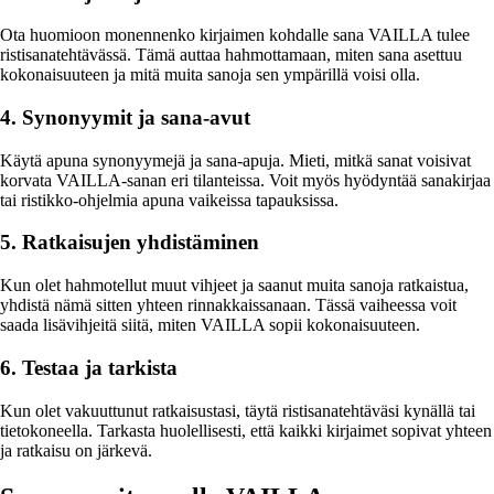
Ota huomioon monennenko kirjaimen kohdalle sana VAILLA tulee
ristisanatehtävässä. Tämä auttaa hahmottamaan, miten sana asettuu
kokonaisuuteen ja mitä muita sanoja sen ympärillä voisi olla.
4. Synonyymit ja sana-avut
Käytä apuna synonyymejä ja sana-apuja. Mieti, mitkä sanat voisivat
korvata VAILLA-sanan eri tilanteissa. Voit myös hyödyntää sanakirjaa
tai ristikko-ohjelmia apuna vaikeissa tapauksissa.
5. Ratkaisujen yhdistäminen
Kun olet hahmotellut muut vihjeet ja saanut muita sanoja ratkaistua,
yhdistä nämä sitten yhteen rinnakkaissanaan. Tässä vaiheessa voit
saada lisävihjeitä siitä, miten VAILLA sopii kokonaisuuteen.
6. Testaa ja tarkista
Kun olet vakuuttunut ratkaisustasi, täytä ristisanatehtäväsi kynällä tai
tietokoneella. Tarkasta huolellisesti, että kaikki kirjaimet sopivat yhteen
ja ratkaisu on järkevä.