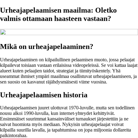
Urheajapelaamisen maailma: Oletko
valmis ottamaan haasteen vastaan?
Mikä on urheajapelaaminen?
Urheajapelaaminen on kilpailullinen pelaamisen muoto, jossa pelaajat
kilpailevat toisiaan vastaan erilaisissa videopeleissä. Se voi kattaa laajat
alueet kuten pelaajien taidot, strategiat ja tiimityöskentely. Yhä
useammat ihmiset ympäri maailmaa osallistuvat urheajapelaamiseen, ja
sen suosio on kasvanut räjähdysmäisesti viime vuosina.
Urheajapelaamisen historia
Urheajapelaamisen juuret ulottuvat 1970-luvulle, mutta sen todellinen
nousu alkoi 1990-luvulla, kun internet-yhteydet kehittyivät.
Ensimmäiset suurimmat kansainväliset turnaukset järjestettiin ja ne
saivat huomiota myös mediaan. Nykyisin urheajapelaajat voivat
kilpailla suurilla lavalla, ja tapahtumissa on jopa miljoonia dollareita
palkintorahaa.