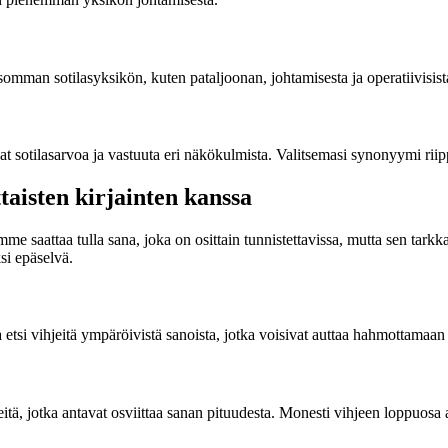
omman sotilasyksikön, kuten pataljoonan, johtamisesta ja operatiivisista
sotilasarvoa ja vastuuta eri näkökulmista. Valitsemasi synonyymi riippuu 
taisten kirjainten kanssa
mme saattaa tulla sana, joka on osittain tunnistettavissa, mutta sen tark
ksi epäselvä.
a etsi vihjeitä ympäröivistä sanoista, jotka voisivat auttaa hahmottamaan
jeitä, jotka antavat osviittaa sanan pituudesta. Monesti vihjeen loppuosa