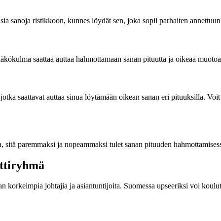
sia sanoja ristikkoon, kunnes löydät sen, joka sopii parhaiten annettuun 
en näkökulma saattaa auttaa hahmottamaan sanan pituutta ja oikeaa muot
jotka saattavat auttaa sinua löytämään oikean sanan eri pituuksilla. Voit 
ta, sitä paremmaksi ja nopeammaksi tulet sanan pituuden hahmottamisessa.
ttiryhmä
 korkeimpia johtajia ja asiantuntijoita. Suomessa upseeriksi voi koulutt