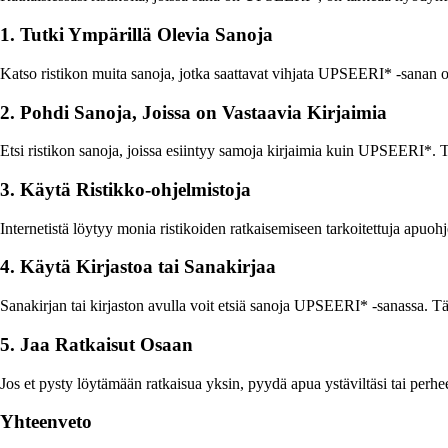
1. Tutki Ympärillä Olevia Sanoja
Katso ristikon muita sanoja, jotka saattavat vihjata UPSEERI* -sanan oi
2. Pohdi Sanoja, Joissa on Vastaavia Kirjaimia
Etsi ristikon sanoja, joissa esiintyy samoja kirjaimia kuin UPSEERI*. Tä
3. Käytä Ristikko-ohjelmistoja
Internetistä löytyy monia ristikoiden ratkaisemiseen tarkoitettuja apuo
4. Käytä Kirjastoa tai Sanakirjaa
Sanakirjan tai kirjaston avulla voit etsiä sanoja UPSEERI* -sanassa. Täm
5. Jaa Ratkaisut Osaan
Jos et pysty löytämään ratkaisua yksin, pyydä apua ystäviltäsi tai perhe
Yhteenveto