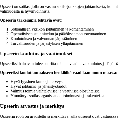
Upseeri on sotilas, jolla on vastuu sotilasjoukkojen johtamisesta, koulut
valmiudesta ja hyvinvoinnista.
Upseerin tärkeimpiä tehtäviä ovat:
Sotilaallisen yksikön johtaminen ja komentaminen
Operatiivisen suunnittelun ja päätöksenteon toteuttaminen
Koulutuksen ja valvonnan järjestäminen
Turvallisuuden ja järjestyksen ylläpitäminen
Upseerin koulutus ja vaatimukset
Upseeriksi haluavan tulee suorittaa siihen vaadittava koulutus ja läpäis
Upseeriksi kouluttautuakseen henkilöltä vaaditaan muun muassa:
Hyvä fyysinen kunto ja terveys
Hyvät johtamis- ja yhteistyötaidot
Valmius toimia vaihtelevissa ja vaativissa olosuhteissa
Ymmärrys sotilasorganisaation toiminnasta ja rakenteista
Upseerin arvostus ja merkitys
Upseerin rooli on arvostettu ja merkittävä, sillä upseerit ovat vastuussa 