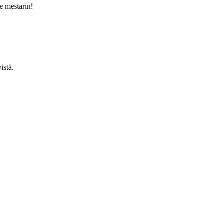
ee mestarin!
istä.