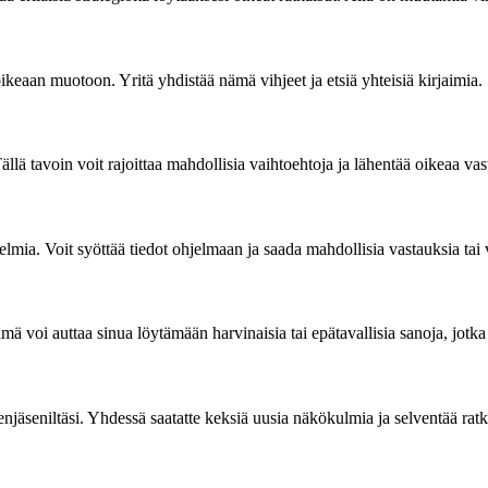
keaan muotoon. Yritä yhdistää nämä vihjeet ja etsiä yhteisiä kirjaimia.
llä tavoin voit rajoittaa mahdollisia vaihtoehtoja ja lähentää oikeaa vas
hjelmia. Voit syöttää tiedot ohjelmaan ja saada mahdollisia vastauksia t
ä voi auttaa sinua löytämään harvinaisia tai epätavallisia sanoja, jotka
enjäseniltäsi. Yhdessä saatatte keksiä uusia näkökulmia ja selventää rat