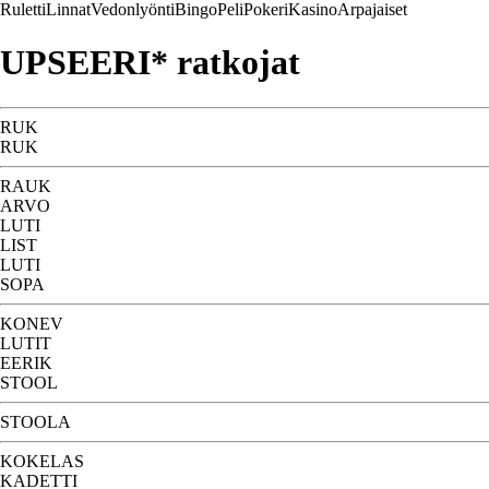
Ruletti
Linnat
Vedonlyönti
Bingo
Peli
Pokeri
Kasino
Arpajaiset
UPSEERI* ratkojat
RUK
RUK
RAUK
ARVO
LUTI
LIST
LUTI
SOPA
KONEV
LUTIT
EERIK
STOOL
STOOLA
KOKELAS
KADETTI