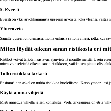
5. Eversti
Eversti on yksi arvokkaimmista upseerin arvoista, joka yleensä vastaa is
Yhteenveto
Sanalle upseeri on olemassa monia erilaisia synonyymejä, jotka kuvaavat 
Miten löydät oikean sanan ristikosta eri mit
Ristikot voivat tarjota haastavaa ajanvietettä monille meistä. Usein etee
miten voit selvittää oikean sanan ristikkoon, vaikka sen pituus olisi alu
Tutki ristikkoa tarkasti
Ensimmäinen askel on tutkia ristikkoa huolellisesti. Katso ympärillesi j
Käytä apuna vihjeitä
Mieti annettua vihjettä ja sen kontekstia. Vielä tärkeämpää on etsiä vih