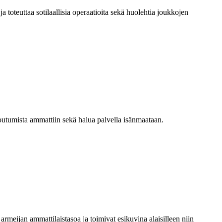
a toteuttaa sotilaallisia operaatioita sekä huolehtia joukkojen
itoutumista ammattiin sekä halua palvella isänmaataan.
 armeijan ammattilaistasoa ja toimivat esikuvina alaisilleen niin