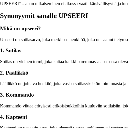
UPSEERI* -sanan ratkaiseminen ristikossa vaatii kärsivällisyyttä ja luov
Synonyymit sanalle UPSEERI
Mikä on upseeri?
Upseeri on sotilasarvo, joka merkitsee henkilöä, joka on saanut tietyn so
1. Sotilas
Sotilas on yleinen termi, joka kattaa kaikki paremmassa asemassa olevat
2. Päällikkö
Päällikkö on johtava henkilö, joka vastaa sotilasyksikön toiminnasta ja
3. Kommando
Kommando viittaa erityisesti erikoisjoukkoihin kuuluviin sotilaisiin, joide
4. Kapteeni
Kapteeni on upseerin arvo, joka yleensä vastaa joukkueen tai vastaav