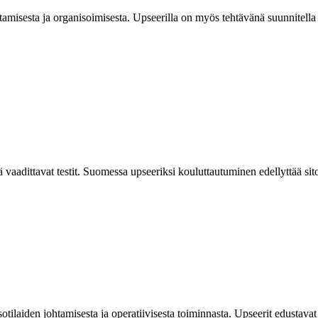
tamisesta ja organisoimisesta. Upseerilla on myös tehtävänä suunnitella j
tä vaadittavat testit. Suomessa upseeriksi kouluttautuminen edellyttää s
sotilaiden johtamisesta ja operatiivisesta toiminnasta. Upseerit edustavat