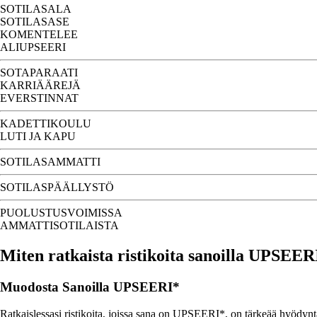
SOTILASALA
SOTILASASE
KOMENTELEE
ALIUPSEERI
SOTAPARAATI
KARRIÄÄREJÄ
EVERSTINNAT
KADETTIKOULU
LUTI JA KAPU
SOTILASAMMATTI
SOTILASPÄÄLLYSTÖ
PUOLUSTUSVOIMISSA
AMMATTISOTILAISTA
Miten ratkaista ristikoita sanoilla UPSEER
Muodosta Sanoilla UPSEERI*
Ratkaislessasi ristikoita, joissa sana on UPSEERI*, on tärkeää hyödyntää 