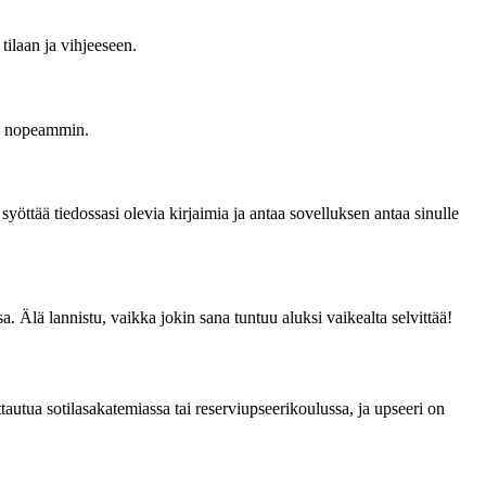
tilaan ja vihjeeseen.
oa nopeammin.
syöttää tiedossasi olevia kirjaimia ja antaa sovelluksen antaa sinulle
 Älä lannistu, vaikka jokin sana tuntuu aluksi vaikealta selvittää!
autua sotilasakatemiassa tai reserviupseerikoulussa, ja upseeri on