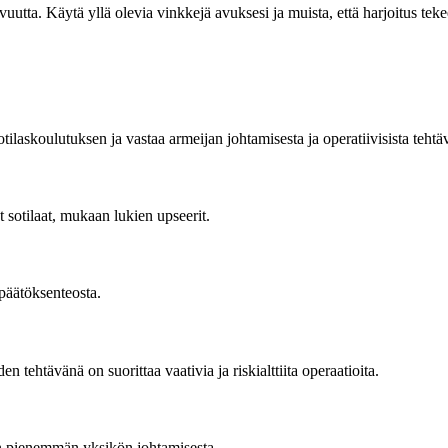
uutta. Käytä yllä olevia vinkkejä avuksesi ja muista, että harjoitus tek
tilaskoulutuksen ja vastaa armeijan johtamisesta ja operatiivisista tehtäv
 sotilaat, mukaan lukien upseerit.
 päätöksenteosta.
n tehtävänä on suorittaa vaativia ja riskialttiita operaatioita.
an pienemmän yksikön johtamisesta.