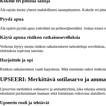
Kokeile eri pituisia sanoja
Älä rajoita itseäsi yhteen mahdolliseen sananpituuteen. Kokeile eri pitui
Pyydä apua
Älä epäröi pyytää apua ystäviltäsi tai perheenjäseniltäsi. Joskus tois
Käytä apuna ristikon ratkaisusovelluksia
Verkosta löytyy monia ristikon ratkaisemiseen tarkoitettuja sovelluksia, 
ehdotuksia sopivista sanoista.
Harjoittele ja opi
Ristikon ratkaiseminen vaatii harjoitusta. Mitä enemmän ratkot ristikoi
UPSEERI: Merkittävä sotilasarvo ja amma
Upseeri
on merkittävä sotilasarvo ja ammattiryhmä, joka edustaa armeijan
sitoutunut puolustamaan maataan sekä toimimaan esikuvana alaisilleen.
Upseerin rooli ja tehtävät