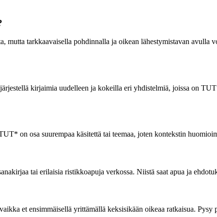
?
ta, mutta tarkkaavaisella pohdinnalla ja oikean lähestymistavan avulla
 järjestellä kirjaimia uudelleen ja kokeilla eri yhdistelmiä, joissa on T
tä TUT* on osa suurempaa käsitettä tai teemaa, joten kontekstin huomioi
kirjaa tai erilaisia ristikkoapuja verkossa. Niistä saat apua ja ehdotuk
, vaikka et ensimmäisellä yrittämällä keksisikään oikeaa ratkaisua. Pysy 