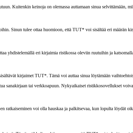
ruutuun. Kuitenkin keinoja on olemassa auttamaan sinua selvittämään, mik
ihin. Sinun tulee ottaa huomioon, että TUT* voi sisältää eri määrän kirjai
aa yhdistelemällä eri kirjaimia ristikossa oleviin ruutuihin ja katsomalla
isältävät kirjaimet TUT*. Tämä voi auttaa sinua löytämään vaihtoehtois
ua sanakirjaan tai verkkoapuun. Nykyaikaiset ristikkosovellukset voivat 
jen ratkaiseminen voi olla hauskaa ja palkitsevaa, kun lopulta löydät oi