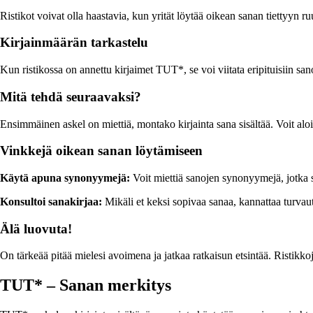
Ristikot voivat olla haastavia, kun yrität löytää oikean sanan tiettyyn 
Kirjainmäärän tarkastelu
Kun ristikossa on annettu kirjaimet TUT*, se voi viitata eripituisiin sano
Mitä tehdä seuraavaksi?
Ensimmäinen askel on miettiä, montako kirjainta sana sisältää. Voit aloitt
Vinkkejä oikean sanan löytämiseen
Käytä apuna synonyymejä:
Voit miettiä sanojen synonyymejä, jotka s
Konsultoi sanakirjaa:
Mikäli et keksi sopivaa sanaa, kannattaa turvaut
Älä luovuta!
On tärkeää pitää mielesi avoimena ja jatkaa ratkaisun etsintää. Ristikko
TUT* – Sanan merkitys