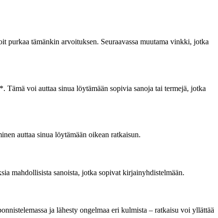
 voit purkaa tämänkin arvoituksen. Seuraavassa muutama vinkki, jotka
UT*. Tämä voi auttaa sinua löytämään sopivia sanoja tai termejä, jotka
minen auttaa sinua löytämään oikean ratkaisun.
sia mahdollisista sanoista, jotka sopivat kirjainyhdistelmään.
ponnistelemassa ja lähesty ongelmaa eri kulmista – ratkaisu voi yllättää