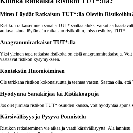
Kuinka Ratkaista Ristikot TUT*:lla?
Miten Löydät Ratkaisun TUT*:lla Oleviin Ristikoihin
Ristikon ratkaiseminen sanalla TUT* saattaa aluksi vaikuttaa haastaval
auttavat sinua löytämään ratkaisun ristikoihin, joissa esiintyy TUT*.
Anagrammiratkaisut TUT*:lla
Yksi yleinen tapa ratkaista ristikoita on etsiä anagrammiratkaisuja. Voit
vastaavat ristikon kysymykseen.
Kontekstin Huomioiminen
Ole tarkkana ristikon kokonaisuutta ja teemaa vasten. Saattaa olla, et
Hyödynnä Sanakirjaa tai Ristikkoapuja
Jos olet jumissa ristikon TUT* osuuden kanssa, voit hyödyntää apuna sana
Kärsivällisyys ja Pysyvä Ponnistelu
Ristikon ratkaiseminen vie aikaa ja vaatii kärsivällisyyttä. Älä lannistu