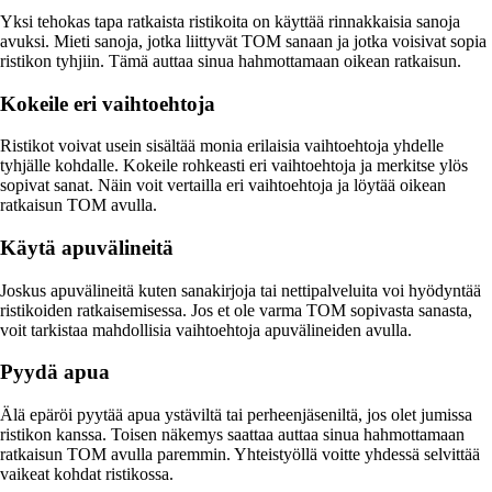
Yksi tehokas tapa ratkaista ristikoita on käyttää rinnakkaisia sanoja
avuksi. Mieti sanoja, jotka liittyvät TOM sanaan ja jotka voisivat sopia
ristikon tyhjiin. Tämä auttaa sinua hahmottamaan oikean ratkaisun.
Kokeile eri vaihtoehtoja
Ristikot voivat usein sisältää monia erilaisia vaihtoehtoja yhdelle
tyhjälle kohdalle. Kokeile rohkeasti eri vaihtoehtoja ja merkitse ylös
sopivat sanat. Näin voit vertailla eri vaihtoehtoja ja löytää oikean
ratkaisun TOM avulla.
Käytä apuvälineitä
Joskus apuvälineitä kuten sanakirjoja tai nettipalveluita voi hyödyntää
ristikoiden ratkaisemisessa. Jos et ole varma TOM sopivasta sanasta,
voit tarkistaa mahdollisia vaihtoehtoja apuvälineiden avulla.
Pyydä apua
Älä epäröi pyytää apua ystäviltä tai perheenjäseniltä, jos olet jumissa
ristikon kanssa. Toisen näkemys saattaa auttaa sinua hahmottamaan
ratkaisun TOM avulla paremmin. Yhteistyöllä voitte yhdessä selvittää
vaikeat kohdat ristikossa.