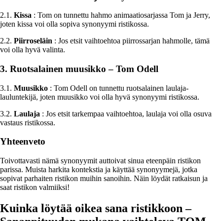
2.1.
Kissa
: Tom on tunnettu hahmo animaatiosarjassa Tom ja Jerry,
joten kissa voi olla sopiva synonyymi ristikossa.
2.2.
Piirroseläin
: Jos etsit vaihtoehtoa piirrossarjan hahmolle, tämä
voi olla hyvä valinta.
3. Ruotsalainen muusikko – Tom Odell
3.1.
Muusikko
: Tom Odell on tunnettu ruotsalainen laulaja-
lauluntekijä, joten muusikko voi olla hyvä synonyymi ristikossa.
3.2.
Laulaja
: Jos etsit tarkempaa vaihtoehtoa, laulaja voi olla osuva
vastaus ristikossa.
Yhteenveto
Toivottavasti nämä synonyymit auttoivat sinua eteenpäin ristikon
parissa. Muista harkita kontekstia ja käyttää synonyymejä, jotka
sopivat parhaiten ristikon muihin sanoihin. Näin löydät ratkaisun ja
saat ristikon valmiiksi!
Kuinka löytää oikea sana ristikkoon –