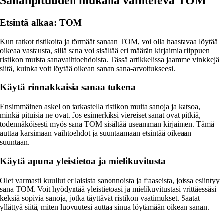
Sananpituuden mukana vaihteleva TOM
Etsintä alkaa: TOM
Kun ratkot ristikoita ja törmäät sanaan TOM, voi olla haastavaa löytää
oikeaa vastausta, sillä sana voi sisältää eri määrän kirjaimia riippuen
ristikon muista sanavaihtoehdoista. Tässä artikkelissa jaamme vinkkejä
siitä, kuinka voit löytää oikean sanan sana-arvoitukseesi.
Käytä rinnakkaisia sanaa tukena
Ensimmäinen askel on tarkastella ristikon muita sanoja ja katsoa,
minkä pituisia ne ovat. Jos esimerkiksi viereiset sanat ovat pitkiä,
todennäköisesti myös sana TOM sisältää useamman kirjaimen. Tämä
auttaa karsimaan vaihtoehdot ja suuntaamaan etsintää oikeaan
suuntaan.
Käytä apuna yleistietoa ja mielikuvitusta
Olet varmasti kuullut erilaisista sanonnoista ja fraaseista, joissa esiintyy
sana TOM. Voit hyödyntää yleistietoasi ja mielikuvitustasi yrittäessäsi
keksiä sopivia sanoja, jotka täyttävät ristikon vaatimukset. Saatat
yllättyä siitä, miten luovuutesi auttaa sinua löytämään oikean sanan.