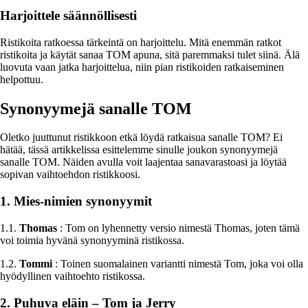
Harjoittele säännöllisesti
Ristikoita ratkoessa tärkeintä on harjoittelu. Mitä enemmän ratkot
ristikoita ja käytät sanaa TOM apuna, sitä paremmaksi tulet siinä. Älä
luovuta vaan jatka harjoittelua, niin pian ristikoiden ratkaiseminen
helpottuu.
Synonyymejä sanalle TOM
Oletko juuttunut ristikkoon etkä löydä ratkaisua sanalle TOM? Ei
hätää, tässä artikkelissa esittelemme sinulle joukon synonyymejä
sanalle TOM. Näiden avulla voit laajentaa sanavarastoasi ja löytää
sopivan vaihtoehdon ristikkoosi.
1. Mies-nimien synonyymit
1.1.
Thomas
: Tom on lyhennetty versio nimestä Thomas, joten tämä
voi toimia hyvänä synonyyminä ristikossa.
1.2.
Tommi
: Toinen suomalainen variantti nimestä Tom, joka voi olla
hyödyllinen vaihtoehto ristikossa.
2. Puhuva eläin – Tom ja Jerry