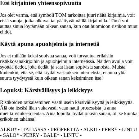
Etsi kirjainten yhteensopivuutta
Jos olet varma, että symboli TOM tarkoittaa juuri näitä kirjaimia, voit
etsiä sanoja, jotka alkavat tai päättyvät näillä kirjaimilla. Tämä voi
auttaa sinua löytämään oikean sanan, kun otat huomioon ristikon muut
ehdot.
Käytä apuna apuohjelmia ja internetiä
Jos et millään keksi sopivaa sanaa, voit turvautua erilaisiin
ristikkosanakirjoihin ja apuohjelmiin internetissä. Näiden avulla voit
syöttää tiedot, joita tiedät, ja saat listan sopivista sanoista. Muista
kuitenkin, että se, että löydät vastauksen internetistä, ei anna yhtä
suurta tyydytystä kuin oikean sanan keksiminen itse!
Lopuksi: Kärsivällisyys ja leikkisyys
Ristikoiden ratkaiseminen vaatii usein kärsivällisyyttä ja leikkisyyttä.
Älä ota itseäsi liian vakavasti, vaan nauti prosessista ja anna
mielikuvituksen lentää. Aina lopulta löydät oikean sanan, oli se kuinka
erikoinen tahansa!
ALKU*
•
ITALIASSA
•
PROFEETTA
•
ALKU
•
PERRY
•
LINTU
•
SALO*
•
PERRY
•
BALE*
•
LINTU
•