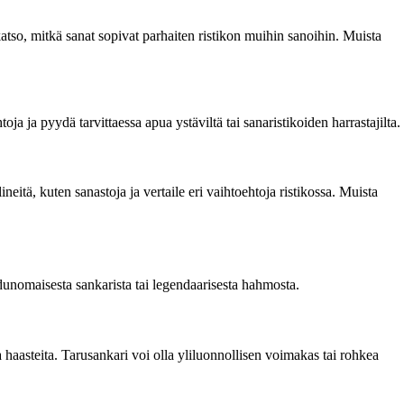
katso, mitkä sanat sopivat parhaiten ristikon muihin sanoihin. Muista
ja ja pyydä tarvittaessa apua ystäviltä tai sanaristikoiden harrastajilta.
eitä, kuten sanastoja ja vertaile eri vaihtoehtoja ristikossa. Muista
dunomaisesta sankarista tai legendaarisesta hahmosta.
a haasteita. Tarusankari voi olla yliluonnollisen voimakas tai rohkea