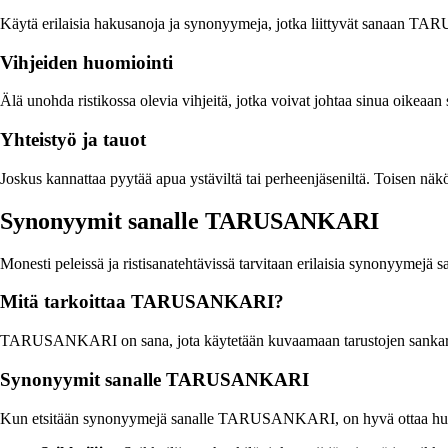
Käytä erilaisia hakusanoja ja synonyymeja, jotka liittyvät sanaan T
Vihjeiden huomiointi
Älä unohda ristikossa olevia vihjeitä, jotka voivat johtaa sinua oikeaan s
Yhteistyö ja tauot
Joskus kannattaa pyytää apua ystäviltä tai perheenjäseniltä. Toisen näk
Synonyymit sanalle TARUSANKARI
Monesti peleissä ja ristisanatehtävissä tarvitaan erilaisia synonyym
Mitä tarkoittaa TARUSANKARI?
TARUSANKARI on sana, jota käytetään kuvaamaan tarustojen sankaria, y
Synonyymit sanalle TARUSANKARI
Kun etsitään synonyymejä sanalle TARUSANKARI, on hyvä ottaa huomio