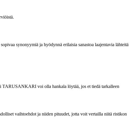
viöistä.
opivaa synonyymiä ja hyödynnä erilaisia sanastoa laajentavia lähteitä
kiksi TARUSANKARI voi olla hankala löytää, jos et tiedä tarkalleen
iset vaihtoehdot ja niiden pituudet, jotta voit vertailla niitä ristikon