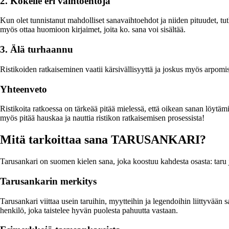
2. Kokeile eri vaihtoehtoja
Kun olet tunnistanut mahdolliset sanavaihtoehdot ja niiden pituudet, tutk
myös ottaa huomioon kirjaimet, joita ko. sana voi sisältää.
3. Älä turhaannu
Ristikoiden ratkaiseminen vaatii kärsivällisyyttä ja joskus myös arpomista
Yhteenveto
Ristikoita ratkoessa on tärkeää pitää mielessä, että oikean sanan löytämi
myös pitää hauskaa ja nauttia ristikon ratkaisemisen prosessista!
Mitä tarkoittaa sana TARUSANKARI?
Tarusankari on suomen kielen sana, joka koostuu kahdesta osasta: taru 
Tarusankarin merkitys
Tarusankari viittaa usein taruihin, myytteihin ja legendoihin liittyvään
henkilö, joka taistelee hyvän puolesta pahuutta vastaan.