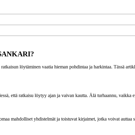
RUSANKARI?
aisun löytäminen vaatia hieman pohdintaa ja harkintaa. Tässä artikkeli
lessä, että ratkaisu löytyy ajan ja vaivan kautta. Älä turhaannu, vaikka en
a mahdolliset yhdistelmät ja toistuvat kirjaimet, jotka voivat auttaa 