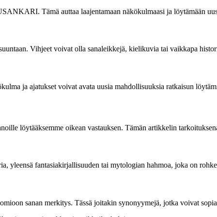
ARUSANKARI. Tämä auttaa laajentamaan näkökulmaasi ja löytämään uusia
uuntaan. Vihjeet voivat olla sanaleikkejä, kielikuvia tai vaikkapa historia
ökulma ja ajatukset voivat avata uusia mahdollisuuksia ratkaisun löytämi
ejä sanoille löytääksemme oikean vastauksen. Tämän artikkelin tarkoi
leensä fantasiakirjallisuuden tai mytologian hahmoa, joka on rohkea,
on sanan merkitys. Tässä joitakin synonyymejä, jotka voivat sopia 