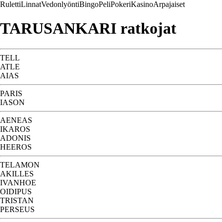
Ruletti
Linnat
Vedonlyönti
Bingo
Peli
Pokeri
Kasino
Arpajaiset
TARUSANKARI ratkojat
TELL
ATLE
AIAS
PARIS
IASON
AENEAS
IKAROS
ADONIS
HEEROS
TELAMON
AKILLES
IVANHOE
OIDIPUS
TRISTAN
PERSEUS