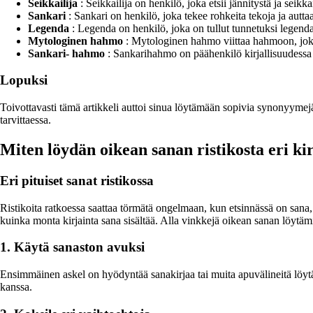
Seikkailija
: Seikkailija on henkilö, joka etsii jännitystä ja seikk
Sankari
: Sankari on henkilö, joka tekee rohkeita tekoja ja auttaa
Legenda
: Legenda on henkilö, joka on tullut tunnetuksi legendaa
Mytologinen hahmo
: Mytologinen hahmo viittaa hahmoon, joka e
Sankari- hahmo
: Sankarihahmo on päähenkilö kirjallisuudessa ta
Lopuksi
Toivottavasti tämä artikkeli auttoi sinua löytämään sopivia synonyym
tarvittaessa.
Miten löydän oikean sanan ristikosta eri ki
Eri pituiset sanat ristikossa
Ristikoita ratkoessa saattaa törmätä ongelmaan, kun etsinnässä on sana,
kuinka monta kirjainta sana sisältää. Alla vinkkejä oikean sanan löytämi
1. Käytä sanaston avuksi
Ensimmäinen askel on hyödyntää sanakirjaa tai muita apuvälineitä löytääks
kanssa.