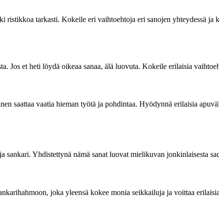
i ristikkoa tarkasti. Kokeile eri vaihtoehtoja eri sanojen yhteydessä ja 
. Jos et heti löydä oikeaa sanaa, älä luovuta. Kokeile erilaisia vaihtoehto
nen saattaa vaatia hieman työtä ja pohdintaa. Hyödynnä erilaisia apuvälin
ja sankari. Yhdistettynä nämä sanat luovat mielikuvan jonkinlaisesta sa
 sankarihahmoon, joka yleensä kokee monia seikkailuja ja voittaa erilaisi