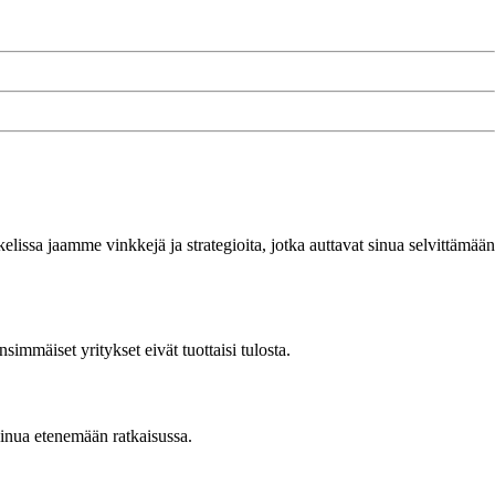
ssa jaamme vinkkejä ja strategioita, jotka auttavat sinua selvittämään
simmäiset yritykset eivät tuottaisi tulosta.
sinua etenemään ratkaisussa.