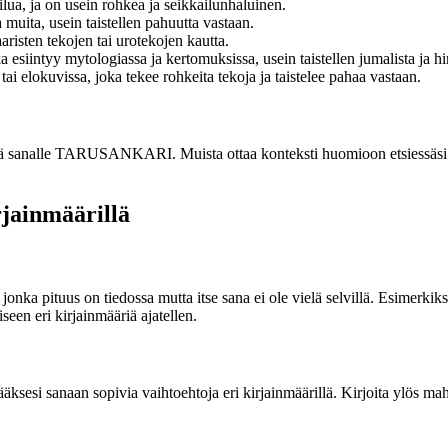
ailua, ja on usein rohkea ja seikkailunhaluinen.
 muita, usein taistellen pahuutta vastaan.
risten tekojen tai urotekojen kautta.
siintyy mytologiassa ja kertomuksissa, usein taistellen jumalista ja hir
i elokuvissa, joka tekee rohkeita tekoja ja taistelee pahaa vastaan.
ejä sanalle TARUSANKARI. Muista ottaa konteksti huomioon etsiessäsi s
rjainmäärillä
 jonka pituus on tiedossa mutta itse sana ei ole vielä selvillä. Esimer
seen eri kirjainmääriä ajatellen.
esi sanaan sopivia vaihtoehtoja eri kirjainmäärillä. Kirjoita ylös mahdoll