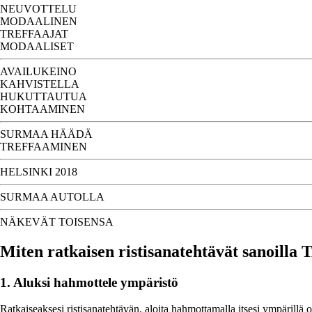
NEUVOTTELU
MODAALINEN
TREFFAAJAT
MODAALISET
AVAILUKEINO
KAHVISTELLA
HUKUTTAUTUA
KOHTAAMINEN
SURMAA HÄÄDÄ
TREFFAAMINEN
HELSINKI 2018
SURMAA AUTOLLA
NÄKEVÄT TOISENSA
Miten ratkaisen ristisanatehtävät sanoilla
1. Aluksi hahmottele ympäristö
Ratkaiseaksesi ristisanatehtävän, aloita hahmottamalla itsesi ympärillä 