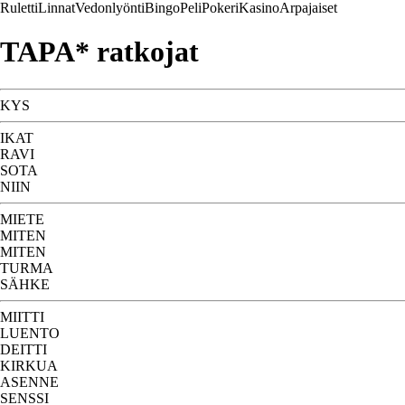
Ruletti
Linnat
Vedonlyönti
Bingo
Peli
Pokeri
Kasino
Arpajaiset
TAPA* ratkojat
KYS
IKAT
RAVI
SOTA
NIIN
MIETE
MITEN
MITEN
TURMA
SÄHKE
MIITTI
LUENTO
DEITTI
KIRKUA
ASENNE
SENSSI