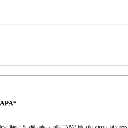
 TAPA*
oleva tilanne. Selvitä, onko sanoilla TAPA* jokin tietty teema tai yhtey