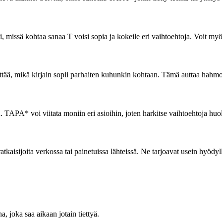
, missä kohtaa sanaa T voisi sopia ja kokeile eri vaihtoehtoja. Voit myö
elvittää, mikä kirjain sopii parhaiten kuhunkin kohtaan. Tämä auttaa ha
. TAPA* voi viitata moniin eri asioihin, joten harkitse vaihtoehtoja huole
-ratkaisijoita verkossa tai painetuissa lähteissä. Ne tarjoavat usein hyödyl
, joka saa aikaan jotain tiettyä.