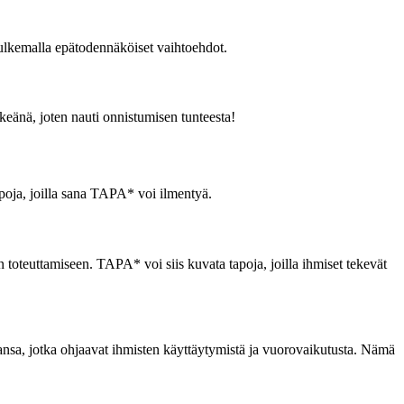
ssulkemalla epätodennäköiset vaihtoehdot.
rkeänä, joten nauti onnistumisen tunteesta!
tapoja, joilla sana TAPA* voi ilmentyä.
toteuttamiseen. TAPA* voi siis kuvata tapoja, joilla ihmiset tekevät
apansa, jotka ohjaavat ihmisten käyttäytymistä ja vuorovaikutusta. Nämä