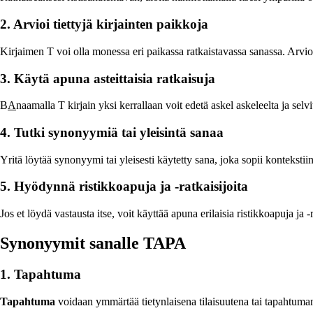
2. Arvioi tiettyjä kirjainten paikkoja
Kirjaimen T voi olla monessa eri paikassa ratkaistavassa sanassa. Arvioi
3. Käytä apuna asteittaisia ratkaisuja
B
A
naamalla T kirjain yksi kerrallaan voit edetä askel askeleelta ja s
4. Tutki synonyymiä tai yleisintä sanaa
Yritä löytää synonyymi tai yleisesti käytetty sana, joka sopii kontekstiin
5. Hyödynnä ristikkoapuja ja -ratkaisijoita
Jos et löydä vastausta itse, voit käyttää apuna erilaisia ristikkoapuja ja 
Synonyymit sanalle TAPA
1. Tapahtuma
Tapahtuma
voidaan ymmärtää tietynlaisena tilaisuutena tai tapahtumana