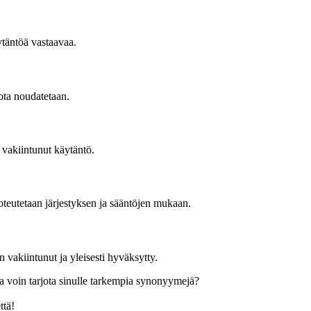
ytäntöä vastaavaa.
jota noudatetaan.
 vakiintunut käytäntö.
toteutetaan järjestyksen ja sääntöjen mukaan.
n vakiintunut ja yleisesti hyväksytty.
a voin tarjota sinulle tarkempia synonyymejä?
ttä!