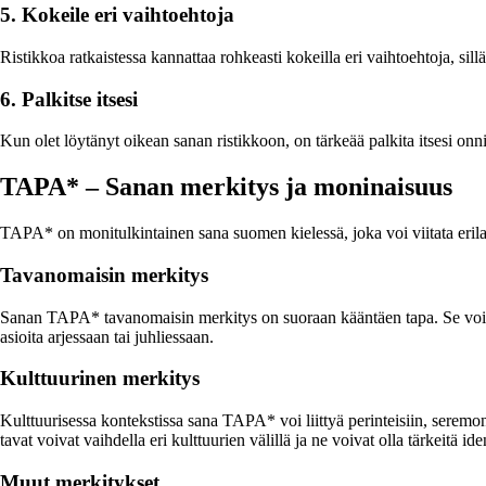
5. Kokeile eri vaihtoehtoja
Ristikkoa ratkaistessa kannattaa rohkeasti kokeilla eri vaihtoehtoja, si
6. Palkitse itsesi
Kun olet löytänyt oikean sanan ristikkoon, on tärkeää palkita itsesi onn
TAPA* – Sanan merkitys ja moninaisuus
TAPA* on monitulkintainen sana suomen kielessä, joka voi viitata erilais
Tavanomaisin merkitys
Sanan TAPA* tavanomaisin merkitys on suoraan kääntäen tapa. Se voi viit
asioita arjessaan tai juhliessaan.
Kulttuurinen merkitys
Kulttuurisessa kontekstissa sana TAPA* voi liittyä perinteisiin, seremon
tavat voivat vaihdella eri kulttuurien välillä ja ne voivat olla tärkeitä id
Muut merkitykset