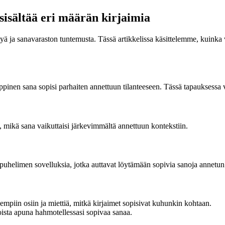
 sisältää eri määrän kirjaimia
yä ja sanavaraston tuntemusta. Tässä artikkelissa käsittelemme, kuinka v
yppinen sana sopisi parhaiten annettuun tilanteeseen. Tässä tapauksessa 
a, mikä sana vaikuttaisi järkevimmältä annettuun kontekstiin.
lypuhelimen sovelluksia, jotka auttavat löytämään sopivia sanoja annetun 
empiin osiin ja miettiä, mitkä kirjaimet sopisivat kuhunkin kohtaan.
ista apuna hahmotellessasi sopivaa sanaa.