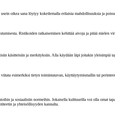
llä usein oikea sana löytyy kokeilemalla erilaisia mahdollisuuksia ja poi
istumisesta. Ristikoiden ratkaiseminen kehittää aivoja ja pitää mielen vi
iin käsitteisiin ja merkityksiin. Alla käydään läpi joitakin yleisimpiä 
ata esimerkiksi tietyn toimintatavan, käyttäytymismallin tai perinteen 
ioihin ja sosiaalisiin normeihin. Jokaisella kulttuurilla voi olla omat t
entiteetin ja yhteisöllisyyden kannalta.