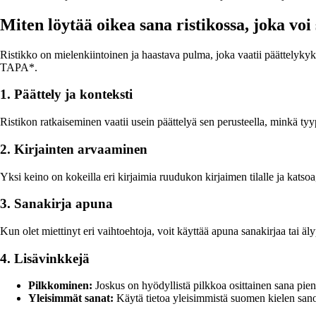
Miten löytää oikea sana ristikossa, joka voi
Ristikko on mielenkiintoinen ja haastava pulma, joka vaatii päättelykyk
TAPA*.
1. Päättely ja konteksti
Ristikon ratkaiseminen vaatii usein päättelyä sen perusteella, minkä ty
2. Kirjainten arvaaminen
Yksi keino on kokeilla eri kirjaimia ruudukon kirjaimen tilalle ja katso
3. Sanakirja apuna
Kun olet miettinyt eri vaihtoehtoja, voit käyttää apuna sanakirjaa tai ä
4. Lisävinkkejä
Pilkkominen:
Joskus on hyödyllistä pilkkoa osittainen sana pien
Yleisimmät sanat:
Käytä tietoa yleisimmistä suomen kielen sano