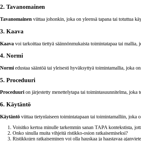
2. Tavanomainen
Tavanomainen
viittaa johonkin, joka on yleensä tapana tai totuttua kä
3. Kaava
Kaava
voi tarkoittaa tiettyä säännönmukaista toimintatapaa tai mallia, 
4. Normi
Normi
edustaa sääntöä tai yleisesti hyväksyttyä toimintamallia, joka on
5. Proceduuri
Proceduuri
on järjestetty menettelytapa tai toimintasuunnitelma, joka 
6. Käytäntö
Käytäntö
viittaa tietynlaiseen toimintatapaan tai toimintamalliin, joka o
Voisitko kertoa minulle tarkemmin sanan TAPA kontekstista, jott
Onko sinulla muita vihjeitä ristikko-osion ratkaisemiseksi?
Ristikkojen ratkaiseminen voi olla hauskaa ja haastavaa ajanviete