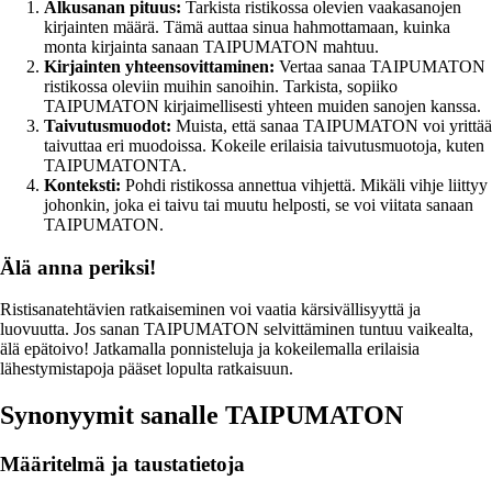
Alkusanan pituus:
Tarkista ristikossa olevien vaakasanojen
kirjainten määrä. Tämä auttaa sinua hahmottamaan, kuinka
monta kirjainta sanaan TAIPUMATON mahtuu.
Kirjainten yhteensovittaminen:
Vertaa sanaa TAIPUMATON
ristikossa oleviin muihin sanoihin. Tarkista, sopiiko
TAIPUMATON kirjaimellisesti yhteen muiden sanojen kanssa.
Taivutusmuodot:
Muista, että sanaa TAIPUMATON voi yrittää
taivuttaa eri muodoissa. Kokeile erilaisia taivutusmuotoja, kuten
TAIPUMATONTA.
Konteksti:
Pohdi ristikossa annettua vihjettä. Mikäli vihje liittyy
johonkin, joka ei taivu tai muutu helposti, se voi viitata sanaan
TAIPUMATON.
Älä anna periksi!
Ristisanatehtävien ratkaiseminen voi vaatia kärsivällisyyttä ja
luovuutta. Jos sanan TAIPUMATON selvittäminen tuntuu vaikealta,
älä epätoivo! Jatkamalla ponnisteluja ja kokeilemalla erilaisia
lähestymistapoja pääset lopulta ratkaisuun.
Synonyymit sanalle TAIPUMATON
Määritelmä ja taustatietoja