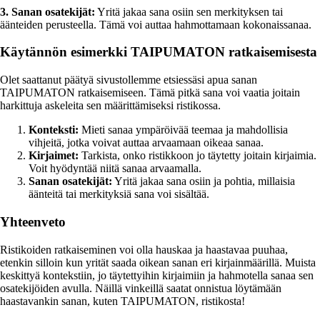
3. Sanan osatekijät:
Yritä jakaa sana osiin sen merkityksen tai
äänteiden perusteella. Tämä voi auttaa hahmottamaan kokonaissanaa.
Käytännön esimerkki TAIPUMATON ratkaisemisesta
Olet saattanut päätyä sivustollemme etsiessäsi apua sanan
TAIPUMATON ratkaisemiseen. Tämä pitkä sana voi vaatia joitain
harkittuja askeleita sen määrittämiseksi ristikossa.
Konteksti:
Mieti sanaa ympäröivää teemaa ja mahdollisia
vihjeitä, jotka voivat auttaa arvaamaan oikeaa sanaa.
Kirjaimet:
Tarkista, onko ristikkoon jo täytetty joitain kirjaimia.
Voit hyödyntää niitä sanaa arvaamalla.
Sanan osatekijät:
Yritä jakaa sana osiin ja pohtia, millaisia
äänteitä tai merkityksiä sana voi sisältää.
Yhteenveto
Ristikoiden ratkaiseminen voi olla hauskaa ja haastavaa puuhaa,
etenkin silloin kun yrität saada oikean sanan eri kirjainmäärillä. Muista
keskittyä kontekstiin, jo täytettyihin kirjaimiin ja hahmotella sanaa sen
osatekijöiden avulla. Näillä vinkeillä saatat onnistua löytämään
haastavankin sanan, kuten TAIPUMATON, ristikosta!