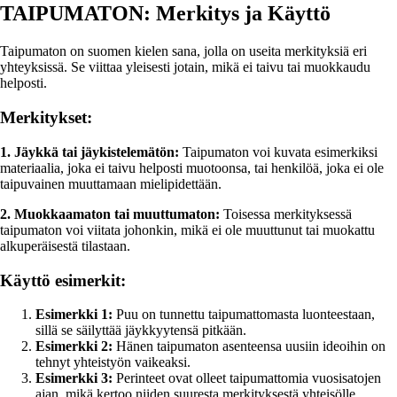
TAIPUMATON: Merkitys ja Käyttö
Taipumaton on suomen kielen sana, jolla on useita merkityksiä eri
yhteyksissä. Se viittaa yleisesti jotain, mikä ei taivu tai muokkaudu
helposti.
Merkitykset:
1. Jäykkä tai jäykistelemätön:
Taipumaton voi kuvata esimerkiksi
materiaalia, joka ei taivu helposti muotoonsa, tai henkilöä, joka ei ole
taipuvainen muuttamaan mielipidettään.
2. Muokkaamaton tai muuttumaton:
Toisessa merkityksessä
taipumaton voi viitata johonkin, mikä ei ole muuttunut tai muokattu
alkuperäisestä tilastaan.
Käyttö esimerkit:
Esimerkki 1:
Puu on tunnettu taipumattomasta luonteestaan,
sillä se säilyttää jäykkyytensä pitkään.
Esimerkki 2:
Hänen taipumaton asenteensa uusiin ideoihin on
tehnyt yhteistyön vaikeaksi.
Esimerkki 3:
Perinteet ovat olleet taipumattomia vuosisatojen
ajan, mikä kertoo niiden suuresta merkityksestä yhteisölle.