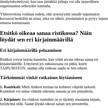
tiimityöskentelyssä, kun taas jämäkkä johtaja voi olla tarpeellinen
organisaation selkeyden kannalta.
Yhteenvetona voidaan todeta, että synonyymit sanalle taipumaton
kuvaavat henkilöä tai asiaa, joka on sitkeä, joustamaton ja pysyy lujana
omassa kannassaan.
Etsitkö oikeaa sanaa ristikossa? Näin
löydät sen eri kirjainmäärillä
Eri kirjainmäärillä pelaaminen
Ristikot voivat tarjota haasteita, kun yrität arvata oikeaa sanaa eri
kirjainmäärillä. Erityisesti jos ratkaisusana on pitkä, kuten
TAIPUMATON, saattaa olla vaikeaa saada se heti oikein.
Tärkeimmät vinkit ratkaisun löytämiseen
1. Konteksti:
Mieti ristikon teemaa tai kohteen vihjeitä tarkasti.
Konteksti voi antaa viitteitä oikeasta sanasta ja sen pituudesta.
2. Kirjaimet:
Jos ristikon ruutuihin on jo täytetty muutama kirjain,
hyödynnä niitä. Saatat löytää oikean sanan sen perusteella.