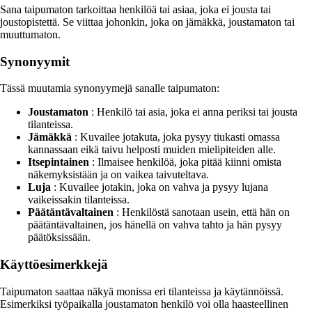
Sana taipumaton tarkoittaa henkilöä tai asiaa, joka ei jousta tai
joustopistettä. Se viittaa johonkin, joka on jämäkkä, joustamaton tai
muuttumaton.
Synonyymit
Tässä muutamia synonyymejä sanalle taipumaton:
Joustamaton
: Henkilö tai asia, joka ei anna periksi tai jousta
tilanteissa.
Jämäkkä
: Kuvailee jotakuta, joka pysyy tiukasti omassa
kannassaan eikä taivu helposti muiden mielipiteiden alle.
Itsepintainen
: Ilmaisee henkilöä, joka pitää kiinni omista
näkemyksistään ja on vaikea taivuteltava.
Luja
: Kuvailee jotakin, joka on vahva ja pysyy lujana
vaikeissakin tilanteissa.
Päätäntävaltainen
: Henkilöstä sanotaan usein, että hän on
päätäntävaltainen, jos hänellä on vahva tahto ja hän pysyy
päätöksissään.
Käyttöesimerkkejä
Taipumaton saattaa näkyä monissa eri tilanteissa ja käytännöissä.
Esimerkiksi työpaikalla joustamaton henkilö voi olla haasteellinen