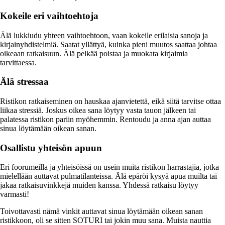
Kokeile eri vaihtoehtoja
Älä lukkiudu yhteen vaihtoehtoon, vaan kokeile erilaisia sanoja ja
kirjainyhdistelmiä. Saatat yllättyä, kuinka pieni muutos saattaa johtaa
oikeaan ratkaisuun. Älä pelkää poistaa ja muokata kirjaimia
tarvittaessa.
Älä stressaa
Ristikon ratkaiseminen on hauskaa ajanvietettä, eikä siitä tarvitse ottaa
liikaa stressiä. Joskus oikea sana löytyy vasta tauon jälkeen tai
palatessa ristikon pariin myöhemmin. Rentoudu ja anna ajan auttaa
sinua löytämään oikean sanan.
Osallistu yhteisön apuun
Eri foorumeilla ja yhteisöissä on usein muita ristikon harrastajia, jotka
mielellään auttavat pulmatilanteissa. Älä epäröi kysyä apua muilta tai
jakaa ratkaisuvinkkejä muiden kanssa. Yhdessä ratkaisu löytyy
varmasti!
Toivottavasti nämä vinkit auttavat sinua löytämään oikean sanan
ristikkoon, oli se sitten SOTURI tai jokin muu sana. Muista nauttia