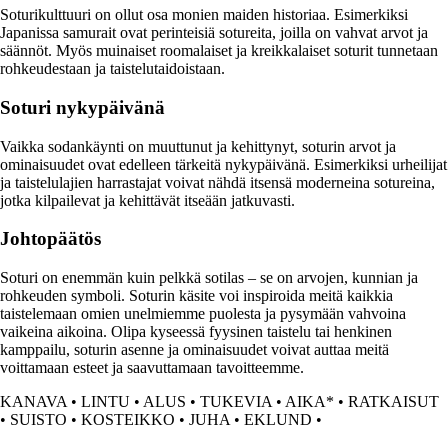
Soturikulttuuri on ollut osa monien maiden historiaa. Esimerkiksi
Japanissa samurait ovat perinteisiä sotureita, joilla on vahvat arvot ja
säännöt. Myös muinaiset roomalaiset ja kreikkalaiset soturit tunnetaan
rohkeudestaan ja taistelutaidoistaan.
Soturi nykypäivänä
Vaikka sodankäynti on muuttunut ja kehittynyt, soturin arvot ja
ominaisuudet ovat edelleen tärkeitä nykypäivänä. Esimerkiksi urheilijat
ja taistelulajien harrastajat voivat nähdä itsensä moderneina sotureina,
jotka kilpailevat ja kehittävät itseään jatkuvasti.
Johtopäätös
Soturi on enemmän kuin pelkkä sotilas – se on arvojen, kunnian ja
rohkeuden symboli. Soturin käsite voi inspiroida meitä kaikkia
taistelemaan omien unelmiemme puolesta ja pysymään vahvoina
vaikeina aikoina. Olipa kyseessä fyysinen taistelu tai henkinen
kamppailu, soturin asenne ja ominaisuudet voivat auttaa meitä
voittamaan esteet ja saavuttamaan tavoitteemme.
KANAVA
•
LINTU
•
ALUS
•
TUKEVIA
•
AIKA*
•
RATKAISUT
•
SUISTO
•
KOSTEIKKO
•
JUHA
•
EKLUND
•