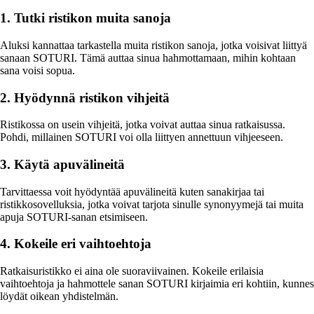
1. Tutki ristikon muita sanoja
Aluksi kannattaa tarkastella muita ristikon sanoja, jotka voisivat liittyä
sanaan SOTURI. Tämä auttaa sinua hahmottamaan, mihin kohtaan
sana voisi sopua.
2. Hyödynnä ristikon vihjeitä
Ristikossa on usein vihjeitä, jotka voivat auttaa sinua ratkaisussa.
Pohdi, millainen SOTURI voi olla liittyen annettuun vihjeeseen.
3. Käytä apuvälineitä
Tarvittaessa voit hyödyntää apuvälineitä kuten sanakirjaa tai
ristikkosovelluksia, jotka voivat tarjota sinulle synonyymejä tai muita
apuja SOTURI-sanan etsimiseen.
4. Kokeile eri vaihtoehtoja
Ratkaisuristikko ei aina ole suoraviivainen. Kokeile erilaisia
vaihtoehtoja ja hahmottele sanan SOTURI kirjaimia eri kohtiin, kunnes
löydät oikean yhdistelmän.