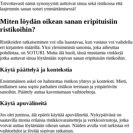
Toivottavasti nämä synonyymit auttoivat sinua sekä ristikossa että
laajemmin sanan soturi ymmärtämisessä!
Miten löydän oikean sanan eripituisiin
ristikoihin?
Ristikoiden ratkaiseminen voi olla haastavaa, kun vastaus voi vaihdella
eri kirjainten määrillä. Yksi yleisimmistä sanoista, joka aiheuttaa
pohdintaa, on SOTURI. Mutta älä huoli, tässä muutamia vinkkejä
jotka auttavat sinua löytämään sopivan sanan eripituisiin ristikoihin.
Käytä päättelyä ja kontekstia
Ensimmäinen askel on hahmottaa ristikon yhteys ja konteksti. Mieti,
millainen sana sopisi parhaiten ristikon teemaan ja ympäröiviin
sanoihin. Päättely auttaa kaventamaan vaihtoehtoja.
Käytä apuvälineitä
Jos olet jumissa, älä epäröi käyttää apuvälineitä. Nykypäivänä on
saatavilla monia erilaisia ristikkovarainetteja ja verkkosivustoja, jotka
voivat auttaa löytämään oikean sanan. Näiden avulla voit tarkistaa eri
vaihtoehdot ja löytää sopivan ratkaisun.