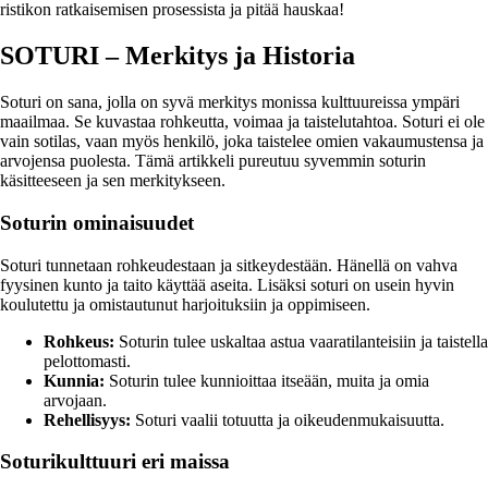
ristikon ratkaisemisen prosessista ja pitää hauskaa!
SOTURI – Merkitys ja Historia
Soturi on sana, jolla on syvä merkitys monissa kulttuureissa ympäri
maailmaa. Se kuvastaa rohkeutta, voimaa ja taistelutahtoa. Soturi ei ole
vain sotilas, vaan myös henkilö, joka taistelee omien vakaumustensa ja
arvojensa puolesta. Tämä artikkeli pureutuu syvemmin soturin
käsitteeseen ja sen merkitykseen.
Soturin ominaisuudet
Soturi tunnetaan rohkeudestaan ja sitkeydestään. Hänellä on vahva
fyysinen kunto ja taito käyttää aseita. Lisäksi soturi on usein hyvin
koulutettu ja omistautunut harjoituksiin ja oppimiseen.
Rohkeus:
Soturin tulee uskaltaa astua vaaratilanteisiin ja taistella
pelottomasti.
Kunnia:
Soturin tulee kunnioittaa itseään, muita ja omia
arvojaan.
Rehellisyys:
Soturi vaalii totuutta ja oikeudenmukaisuutta.
Soturikulttuuri eri maissa