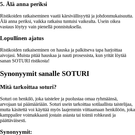
5. Älä anna periksi
Ristikoiden ratkaiseminen vaatii kärsivällisyyttä ja johdonmukaisuutta.
Älä anna periksi, vaikka ratkaisu tuntuisi vaikealta. Usein oikea
vastaus löytyy vain pienellä ponnistuksella.
Lopullinen ajatus
Ristikoiden ratkaiseminen on hauska ja palkitseva tapa harjoittaa
aivojasi. Muista pitää hauskaa ja nauti prosessista, kun yrität löytää
sanan SOTURI ristikosta!
Synonyymit sanalle SOTURI
Mitä tarkoittaa soturi?
Soturi on henkilö, joka taistelee ja puolustaa omaa ryhmäänsä,
arvojaan tai päämääriään. Soturi usein tarkoittaa sotilaallista taistelijaa,
mutta käsitettä voi käyttää myös laajemmin viittaamaan henkilöön, joka
kamppailee voimakkaasti jostain asiasta tai toimii rohkeasti ja
päättäväisesti.
Synonyymit: