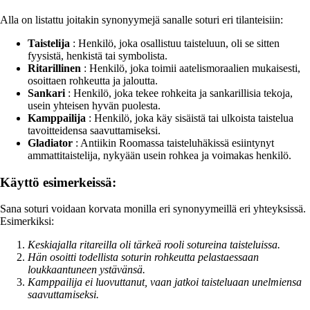
Alla on listattu joitakin synonyymejä sanalle soturi eri tilanteisiin:
Taistelija
: Henkilö, joka osallistuu taisteluun, oli se sitten
fyysistä, henkistä tai symbolista.
Ritarillinen
: Henkilö, joka toimii aatelismoraalien mukaisesti,
osoittaen rohkeutta ja jaloutta.
Sankari
: Henkilö, joka tekee rohkeita ja sankarillisia tekoja,
usein yhteisen hyvän puolesta.
Kamppailija
: Henkilö, joka käy sisäistä tai ulkoista taistelua
tavoitteidensa saavuttamiseksi.
Gladiator
: Antiikin Roomassa taisteluhäkissä esiintynyt
ammattitaistelija, nykyään usein rohkea ja voimakas henkilö.
Käyttö esimerkeissä:
Sana soturi voidaan korvata monilla eri synonyymeillä eri yhteyksissä.
Esimerkiksi:
Keskiajalla ritareilla oli tärkeä rooli sotureina taisteluissa.
Hän osoitti todellista soturin rohkeutta pelastaessaan
loukkaantuneen ystävänsä.
Kamppailija ei luovuttanut, vaan jatkoi taisteluaan unelmiensa
saavuttamiseksi.