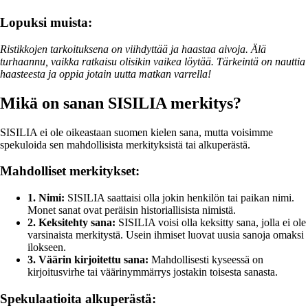
Lopuksi muista:
Ristikkojen tarkoituksena on viihdyttää ja haastaa aivoja. Älä
turhaannu, vaikka ratkaisu olisikin vaikea löytää. Tärkeintä on nauttia
haasteesta ja oppia jotain uutta matkan varrella!
Mikä on sanan SISILIA merkitys?
SISILIA ei ole oikeastaan suomen kielen sana, mutta voisimme
spekuloida sen mahdollisista merkityksistä tai alkuperästä.
Mahdolliset merkitykset:
1. Nimi:
SISILIA saattaisi olla jokin henkilön tai paikan nimi.
Monet sanat ovat peräisin historiallisista nimistä.
2. Keksitehty sana:
SISILIA voisi olla keksitty sana, jolla ei ole
varsinaista merkitystä. Usein ihmiset luovat uusia sanoja omaksi
ilokseen.
3. Väärin kirjoitettu sana:
Mahdollisesti kyseessä on
kirjoitusvirhe tai väärinymmärrys jostakin toisesta sanasta.
Spekulaatioita alkuperästä: