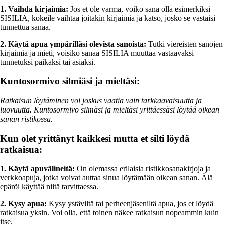
1. Vaihda kirjaimia:
Jos et ole varma, voiko sana olla esimerkiksi
SISILIA, kokeile vaihtaa joitakin kirjaimia ja katso, josko se vastaisi
tunnettua sanaa.
2. Käytä apua ympärilläsi olevista sanoista:
Tutki viereisten sanojen
kirjaimia ja mieti, voisiko sanaa SISILIA muuttaa vastaavaksi
tunnetuksi paikaksi tai asiaksi.
Kuntosormivo silmiäsi ja mieltäsi:
Ratkaisun löytäminen voi joskus vaatia vain tarkkaavaisuutta ja
luovuutta. Kuntosormivo silmäsi ja mieltäsi yrittäessäsi löytää oikean
sanan ristikossa.
Kun olet yrittänyt kaikkesi mutta et silti löydä
ratkaisua:
1. Käytä apuvälineitä:
On olemassa erilaisia ristikkosanakirjoja ja
verkkoapuja, jotka voivat auttaa sinua löytämään oikean sanan. Älä
epäröi käyttää niitä tarvittaessa.
2. Kysy apua:
Kysy ystäviltä tai perheenjäseniltä apua, jos et löydä
ratkaisua yksin. Voi olla, että toinen näkee ratkaisun nopeammin kuin
itse.