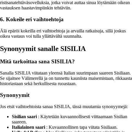
ristisanatehtäväsovelluksia, jotka voivat auttaa sinua löytämään oikean
vastauksen haastavimpiinkin tehtäviin.
6. Kokeile eri vaihtoehtoja
Älä epäröi kokeilla eri vaihtoehtoja ja arvailla ratkaisuja, sillä joskus
oikea vastaus voi tulla yllättävältä suunnalta.
Synonyymit sanalle SISILIA
Mitä tarkoittaa sana SISILIA?
Sanalla SISILIA viitataan yleensä Italian suurimpaan saareen Sisiliaan.
Se sijaitsee Välimerellä ja on tunnettu kauniista maisemistaan, rikkaasta
historiastaan sekä herkullisesta ruoastaan.
Synonyymit
Jos etsit vaihtoehtoista sanaa SISILIA, tässä muutamia synonyymejä:
Sisilian saari
: Käytetään kuvaannollisesti viittaamaan Sisilian
saareen.
Italialainen saari
: Kuvaannollinen tapa viitata Sisiliaan.