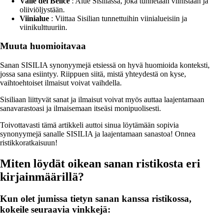
Valle del Belice
: Alue Sisiliassa, joka tunnetaan viinistään ja
oliiviöljystään.
Viinialue
: Viittaa Sisilian tunnettuihin viinialueisiin ja
viinikulttuuriin.
Muuta huomioitavaa
Sanan SISILIA synonyymejä etsiessä on hyvä huomioida konteksti,
jossa sana esiintyy. Riippuen siitä, mistä yhteydestä on kyse,
vaihtoehtoiset ilmaisut voivat vaihdella.
Sisiliaan liittyvät sanat ja ilmaisut voivat myös auttaa laajentamaan
sanavarastoasi ja ilmaisemaan itseäsi monipuolisesti.
Toivottavasti tämä artikkeli auttoi sinua löytämään sopivia
synonyymejä sanalle SISILIA ja laajentamaan sanastoa! Onnea
ristikkoratkaisuun!
Miten löydät oikean sanan ristikosta eri
kirjainmäärillä?
Kun olet jumissa tietyn sanan kanssa ristikossa,
kokeile seuraavia vinkkejä: