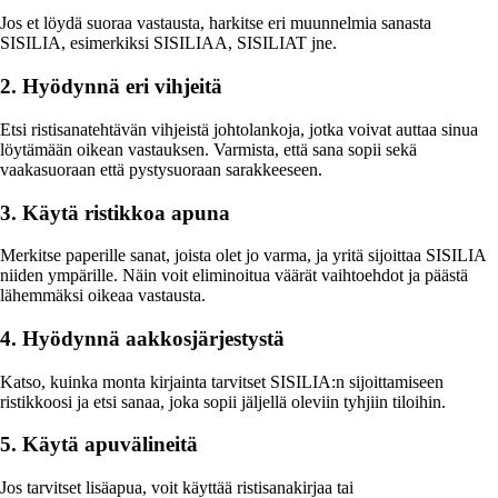
Jos et löydä suoraa vastausta, harkitse eri muunnelmia sanasta
SISILIA, esimerkiksi SISILIAA, SISILIAT jne.
2. Hyödynnä eri vihjeitä
Etsi ristisanatehtävän vihjeistä johtolankoja, jotka voivat auttaa sinua
löytämään oikean vastauksen. Varmista, että sana sopii sekä
vaakasuoraan että pystysuoraan sarakkeeseen.
3. Käytä ristikkoa apuna
Merkitse paperille sanat, joista olet jo varma, ja yritä sijoittaa SISILIA
niiden ympärille. Näin voit eliminoitua väärät vaihtoehdot ja päästä
lähemmäksi oikeaa vastausta.
4. Hyödynnä aakkosjärjestystä
Katso, kuinka monta kirjainta tarvitset SISILIA:n sijoittamiseen
ristikkoosi ja etsi sanaa, joka sopii jäljellä oleviin tyhjiin tiloihin.
5. Käytä apuvälineitä
Jos tarvitset lisäapua, voit käyttää ristisanakirjaa tai