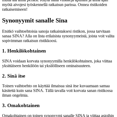
myötä aivojesi työskennellä ratkaisun parissa. Onnea ristikoiden
ratkaisemiseen!
Synonyymit sanalle Sina
Etsitkö vaihtoehtoisia sanoja ratkaistaksesi ristikon, jossa tarvitaan
sanaa SINA? Alla on lista erilaisista synonyymeistä, joista voit valita
sopivimman ratkaisun ristikkoosi.
1. Henkilökohtainen
SINA voidaan korvata synonyymilla henkilökohtainen, joka viittaa
yksittäiseen henkilöön tai yksilölliseen ominaisuuteen.
2. Sinä itse
Toinen vaihtoehto on käyttää ilmaisua sinä itse kuvaamaan samaa
käsitettä kuin sana SINA. Tällä tavalla voit korvata sanan ristikossa
ilman ongelmia.
3. Omakohtainen
Omakohtainen on toinen synonyymi sanalle SINA ja viittaa asioihin