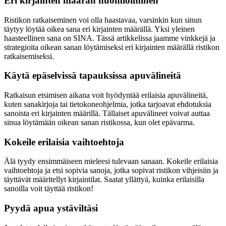
Eri kirjainten määrän huomioiminen
Ristikon ratkaiseminen voi olla haastavaa, varsinkin kun sinun
täytyy löytää oikea sana eri kirjainten määrällä. Yksi yleinen
haasteellinen sana on SINA. Tässä artikkelissa jaamme vinkkejä ja
strategioita oikean sanan löytämiseksi eri kirjainten määrällä ristikon
ratkaisemiseksi.
Käytä epäselvissä tapauksissa apuvälineitä
Ratkaisun etsimisen aikana voit hyödyntää erilaisia apuvälineitä,
kuten sanakirjoja tai tietokoneohjelmia, jotka tarjoavat ehdotuksia
sanoista eri kirjainten määrillä. Tällaiset apuvälineet voivat auttaa
sinua löytämään oikean sanan ristikossa, kun olet epävarma.
Kokeile erilaisia vaihtoehtoja
Älä tyydy ensimmäiseen mieleesi tulevaan sanaan. Kokeile erilaisia
vaihtoehtoja ja etsi sopivia sanoja, jotka sopivat ristikon vihjeisiin ja
täyttävät määritellyt kirjaintilat. Saatat yllättyä, kuinka erilaisilla
sanoilla voit täyttää ristikon!
Pyydä apua ystäviltäsi