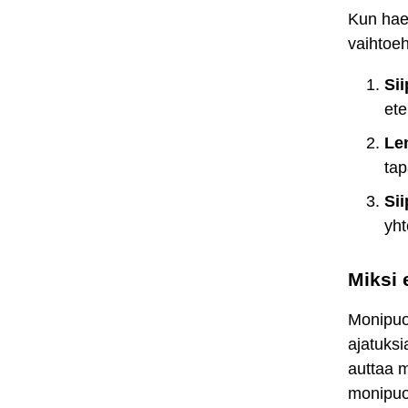
Kun haet
vaihtoeh
Sii
et
Le
tap
Sii
yht
Miksi 
Monipuo
ajatuks
auttaa m
monipu