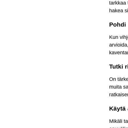
tarkkaa 
hakea s
Pohdi 
Kun vihj
arvioida
kaventam
Tutki 
On tärke
muita sa
ratkais
Käytä 
Mikäli t