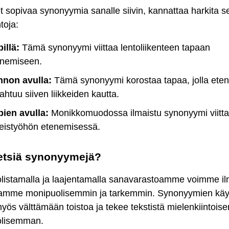
 sopivaa synonyymia sanalle siivin, kannattaa harkita s
toja:
pillä:
Tämä synonyymi viittaa lentoliikenteen tapaan
enemiseen.
nnon avulla:
Tämä synonyymi korostaa tapaa, jolla ete
ahtuu siiven liikkeiden kautta.
pien avulla:
Monikkomuodossa ilmaistu synonyymi viittaa
eistyöhön etenemisessä.
etsiä synonyymejä?
listamalla ja laajentamalla sanavarastoamme voimme il
iamme monipuolisemmin ja tarkemmin. Synonyymien käy
yös välttämään toistoa ja tekee tekstistä mielenkiintoi
olisemman.