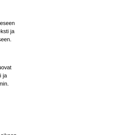
teeseen
ksti ja
seen.
uovat
 ja
min.