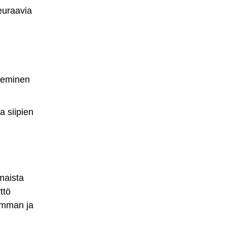
euraavia
neminen
 siipien
maista
ttö
semman ja