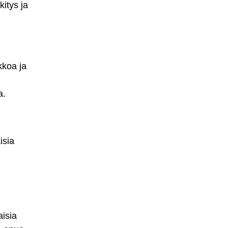
itys ja
kkoa ja
a.
isia
aisia