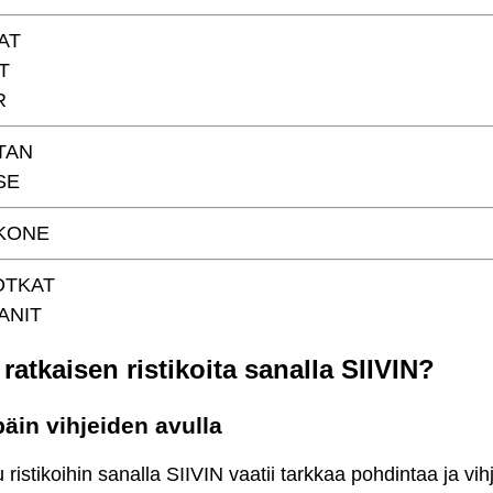
AT
T
R
TAN
SE
KONE
OTKAT
ANIT
ratkaisen ristikoita sanalla SIIVIN?
äin vihjeiden avulla
 ristikoihin sanalla SIIVIN vaatii tarkkaa pohdintaa ja vih