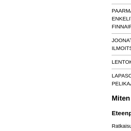
PAARM
ENKELI
FINNAI
JOONA
ILMOIT
LENTO
LAPAS
PELIKA
Miten 
Eteenp
Ratkaisu