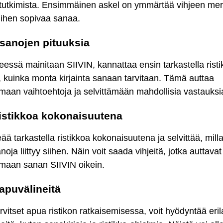
tutkimista. Ensimmäinen askel on ymmärtää vihjeen merk
iihen sopivaa sanaa.
sanojen pituuksia
eessä mainitaan SIIVIN, kannattaa ensin tarkastella risti
, kuinka monta kirjainta sanaan tarvitaan. Tämä auttaa
aan vaihtoehtoja ja selvittämään mahdollisia vastauksi
ristikkoa kokonaisuutena
ää tarkastella ristikkoa kokonaisuutena ja selvittää, milla
noja liittyy siihen. Näin voit saada vihjeitä, jotka auttavat
emaan sanan SIIVIN oikein.
apuvälineitä
arvitset apua ristikon ratkaisemisessa, voit hyödyntää eril