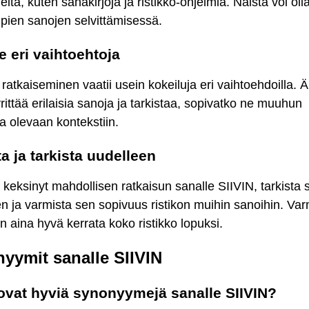
eitä, kuten sanakirjoja ja ristikko-ohjelmia. Näistä voi ol
pien sanojen selvittämisessä.
e eri vaihtoehtoja
 ratkaiseminen vaatii usein kokeiluja eri vaihtoehdoilla. Ä
rittää erilaisia sanoja ja tarkistaa, sopivatko ne muuhun
sa olevaan kontekstiin.
ta ja tarkista uudelleen
 keksinyt mahdollisen ratkaisun sanalle SIIVIN, tarkista 
n ja varmista sen sopivuus ristikon muihin sanoihin. V
n aina hyvä kerrata koko ristikko lopuksi.
yymit sanalle SIIVIN
ovat hyviä synonyymejä sanalle SIIVIN?