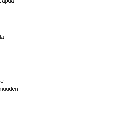
la apua
lä
se
armuuden