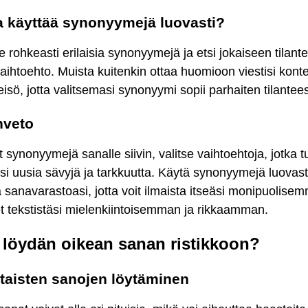
 käyttää synonyymejä luovasti?
e rohkeasti erilaisia synonyymejä ja etsi jokaiseen tilan
aihtoehto. Muista kuitenkin ottaa huomioon viestisi konte
isö, jotta valitsemasi synonyymi sopii parhaiten tilantee
nveto
t synonyymejä sanalle siivin, valitse vaihtoehtoja, jotka t
isi uusia sävyjä ja tarkkuutta. Käytä synonyymejä luovasti
 sanavarastoasi, jotta voit ilmaista itseäsi monipuolisem
t tekstistäsi mielenkiintoisemman ja rikkaamman.
 löydän oikean sanan ristikkoon?
ttaisten sanojen löytäminen