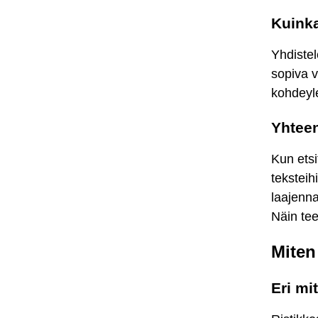
Kuinka
Yhdistel
sopiva v
kohdeyle
Yhtee
Kun etsi
teksteih
laajenna
Näin tee
Miten
Eri mi