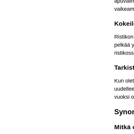
apuvälin
vaikeam
Kokeil
Ristikon
pelkää y
ristikos
Tarkis
Kun olet
uudellee
vuoksi o
Synon
Mitkä 