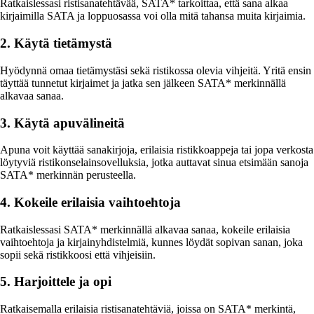
Ratkaislessasi ristisanatehtävää, SATA* tarkoittaa, että sana alkaa
kirjaimilla SATA ja loppuosassa voi olla mitä tahansa muita kirjaimia.
2. Käytä tietämystä
Hyödynnä omaa tietämystäsi sekä ristikossa olevia vihjeitä. Yritä ensin
täyttää tunnetut kirjaimet ja jatka sen jälkeen SATA* merkinnällä
alkavaa sanaa.
3. Käytä apuvälineitä
Apuna voit käyttää sanakirjoja, erilaisia ristikkoappeja tai jopa verkosta
löytyviä ristikonselainsovelluksia, jotka auttavat sinua etsimään sanoja
SATA* merkinnän perusteella.
4. Kokeile erilaisia vaihtoehtoja
Ratkaislessasi SATA* merkinnällä alkavaa sanaa, kokeile erilaisia
vaihtoehtoja ja kirjainyhdistelmiä, kunnes löydät sopivan sanan, joka
sopii sekä ristikkoosi että vihjeisiin.
5. Harjoittele ja opi
Ratkaisemalla erilaisia ristisanatehtäviä, joissa on SATA* merkintä,