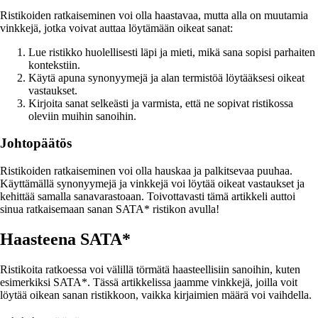
Ristikoiden ratkaiseminen voi olla haastavaa, mutta alla on muutamia
vinkkejä, jotka voivat auttaa löytämään oikeat sanat:
Lue ristikko huolellisesti läpi ja mieti, mikä sana sopisi parhaiten
kontekstiin.
Käytä apuna synonyymejä ja alan termistöä löytääksesi oikeat
vastaukset.
Kirjoita sanat selkeästi ja varmista, että ne sopivat ristikossa
oleviin muihin sanoihin.
Johtopäätös
Ristikoiden ratkaiseminen voi olla hauskaa ja palkitsevaa puuhaa.
Käyttämällä synonyymejä ja vinkkejä voi löytää oikeat vastaukset ja
kehittää samalla sanavarastoaan. Toivottavasti tämä artikkeli auttoi
sinua ratkaisemaan sanan SATA* ristikon avulla!
Haasteena SATA*
Ristikoita ratkoessa voi välillä törmätä haasteellisiin sanoihin, kuten
esimerkiksi SATA*. Tässä artikkelissa jaamme vinkkejä, joilla voit
löytää oikean sanan ristikkoon, vaikka kirjaimien määrä voi vaihdella.