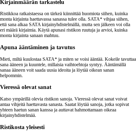
Kirjainmäärän tarkastelu
Ristikkoa ratkaistaessa on tärkeä kiinnittää huomiota siihen, kuinka
monta kirjainta haettavassa sanassa tulee olla. SATA* vihjaa siihen,
että sana alkaa SATA kirjainyhdistelmällä, mutta sen jälkeen voi olla
eri määrä kirjaimia. Käytä apunasi ristikon ruutuja ja arvioi, kuinka
monta kirjainta sanaan mahtuu.
Apuna ääntäminen ja tavutus
Mieti, miltä kuulostaa SATA* ja miten se voisi ääntää. Kokeile tavuttaa
sana ääneen ja kuuntele, millaisia vaihtoehtoja syntyy. Ääntämällä
sanaa ääneen voit saada uusia ideoita ja löytää oikean sanan
helpommin.
Vieressä olevat sanat
Katso ympärillä olevia ristikon sanoja. Vieressä olevat sanat voivat
antaa vihjeitä haettavasta sanasta. Saatat löytää sanoja, jotka sopivat
yhteen haetun sanan kanssa ja auttavat hahmottamaan oikeaa
kirjainyhdistelmää.
Ristikosta yleisesti