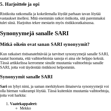
5. Harjoittele ja opi
Ristikoita ratkomalla ja kokeilemalla löydät parhaan tavan löytää
vastaukset itsellesi. Mitä enemmän ratkot ristikoita, sitä paremmaksi
tulet siinä. Harjoitus tekee mestarin myös ristikkoratkaisussa.
Synonyymejä sanalle SARI
Mitkä oikein ovat sanan SARI synonyymit?
Kun ratkaiset ristisanatehtävää ja tarvitset synonyymejä sanalle SARI,
saatat huomata, että vaihtoehtoisia sanoja ei aina ole helppo keksiä.
Tässä artikkelissa kerromme sinulle muutamia vaihtoehtoja sanalle
SARI, jotta voit täydentää ristikkosi helpommin.
Synonyymit sanalle SARI
Sari
on lyhyt nimi, ja saman merkityksen ilmaisevia synonyymejä voi
olla hieman vaikeampi löytää. Tässä kuitenkin muutamia vaihtoehtoja,
joita voit harkita:
Vaatekappaleet:
Mekko