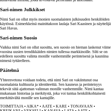
Sari-nimen Julkkikset
Nimi Sari on ollut myös monien suomalaisten julkisuuden henkilöiden
käytössä. Esimerkkeinä mainittakoon laulaja Sari Kaasinen ja näyttelijä
Sari Havas.
Sari-nimen Suosio
Vaikka nimi Sari on ollut suosittu, sen suosio on hieman laskenut viime
vuosina uusien trendikkäiden nimien tullessa markkinoille. Silti se on
edelleen suosittu valinta monille vanhemmille perinteisenä ja kauniina
nimenä tyttärelleen.
Päätelmä
Yhteenvetona voidaan todeta, että nimi Sari on vakiintunut osa
suomalaista kulttuuria ja identiteettiä. Sen kauneus ja perinteisyys
tekevät siitä ajattoman valinnan monille vanhemmille. Nimi kantaa
mukanaan historiaa ja merkitystä, joka voi tuntua henkilökohtaisesti
merkittävältä monille sen kantajille.
TOIMITTAJA
•
AIKA*
•
AATE
•
KARE
•
TONAVAAN
•
KREIKAN*
•
VEKSELI
•
KANAVA
•
LATA
•
AATE
•