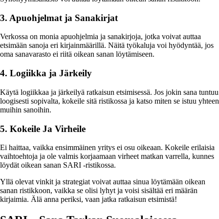
3. Apuohjelmat ja Sanakirjat
Verkossa on monia apuohjelmia ja sanakirjoja, jotka voivat auttaa
etsimään sanoja eri kirjainmäärillä. Näitä työkaluja voi hyödyntää, jos
oma sanavarasto ei riitä oikean sanan löytämiseen.
4. Logiikka ja Järkeily
Käytä logiikkaa ja järkeilyä ratkaisun etsimisessä. Jos jokin sana tuntuu
loogisesti sopivalta, kokeile sitä ristikossa ja katso miten se istuu yhteen
muihin sanoihin.
5. Kokeile Ja Virheile
Ei haittaa, vaikka ensimmäinen yritys ei osu oikeaan. Kokeile erilaisia
vaihtoehtoja ja ole valmis korjaamaan virheet matkan varrella, kunnes
löydät oikean sanan SARI -ristikossa.
Yllä olevat vinkit ja strategiat voivat auttaa sinua löytämään oikean
sanan ristikkoon, vaikka se olisi lyhyt ja voisi sisältää eri määrän
kirjaimia. Älä anna periksi, vaan jatka ratkaisun etsimistä!