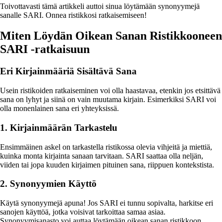
Toivottavasti tämä artikkeli auttoi sinua löytämään synonyymejä
sanalle SARI. Onnea ristikkosi ratkaisemiseen!
Miten Löydän Oikean Sanan Ristikkooneen
SARI -ratkaisuun
Eri Kirjainmääriä Sisältävä Sana
Usein ristikoiden ratkaiseminen voi olla haastavaa, etenkin jos etsittävä
sana on lyhyt ja siinä on vain muutama kirjain. Esimerkiksi SARI voi
olla monenlainen sana eri yhteyksissä.
1. Kirjainmäärän Tarkastelu
Ensimmäinen askel on tarkastella ristikossa olevia vihjeitä ja miettiä,
kuinka monta kirjainta sanaan tarvitaan. SARI saattaa olla neljän,
viiden tai jopa kuuden kirjaimen pituinen sana, riippuen kontekstista.
2. Synonyymien Käyttö
Käytä synonyymejä apuna! Jos SARI ei tunnu sopivalta, harkitse eri
sanojen käyttöä, jotka voisivat tarkoittaa samaa asiaa.
Synonyymisanasto voi auttaa löytämään oikean sanan ristikkoon.