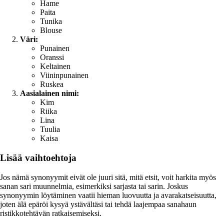
Hame
Paita
Tunika
Blouse
Väri:
Punainen
Oranssi
Keltainen
Viininpunainen
Ruskea
Aasialainen nimi:
Kim
Riika
Lina
Tuulia
Kaisa
Lisää vaihtoehtoja
Jos nämä synonyymit eivät ole juuri sitä, mitä etsit, voit harkita myös
sanan sari muunnelmia, esimerkiksi sarjasta tai sarin. Joskus
synonyymin löytäminen vaatii hieman luovuutta ja avarakatseisuutta,
joten älä epäröi kysyä ystävältäsi tai tehdä laajempaa sanahaun
ristikkotehtävän ratkaisemiseksi.