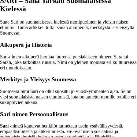
SARI – Sana Tarkan Suomalaisessa
Kielessä
Sana Sari on suomalaisessa kielessä monipuolinen ja yleisin naisen
etunimi. Tämä artikkeli tutkii sanan alkuperää, merkitystä ja yleisyyttä
Suomessa.
Alkuperä ja Historia
Sari-nimen alkuperä juontaa juurensa persialaiseen nimeen Sara tai
Sarah, joka tarkoittaa ruusua. Nimi on yleinen monissa eri kulttuureissa
eri muodoissaan.
Merkitys ja Yleisyys Suomessa
Suomessa nimi Sari on ollut suosittu jo vuosikymmenten ajan. Se on
yksi suomalaisista naisen etunimistä, jota on annettu monille tytöille eri
sukupolvien aikana.
Sari-nimen Persoonallisuus
Sari
-nimeä kantavat henkilöt tunnetaan usein ystävällisyydestä,
empaattisuudesta ja ahkeruudesta. He ovat usein sosiaalisia ja
auttavaisia ihmisiä, jotka arvostavat perhettään ja läheisiään.