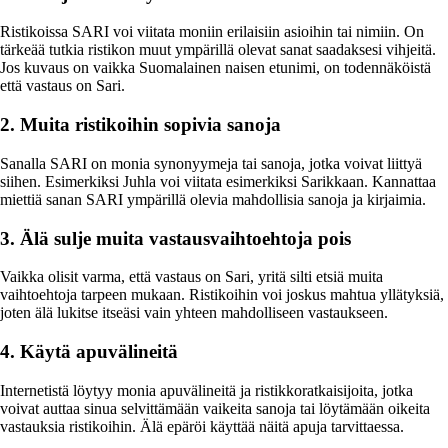
Ristikoissa SARI voi viitata moniin erilaisiin asioihin tai nimiin. On
tärkeää tutkia ristikon muut ympärillä olevat sanat saadaksesi vihjeitä.
Jos kuvaus on vaikka Suomalainen naisen etunimi, on todennäköistä
että vastaus on Sari.
2. Muita ristikoihin sopivia sanoja
Sanalla SARI on monia synonyymeja tai sanoja, jotka voivat liittyä
siihen. Esimerkiksi Juhla voi viitata esimerkiksi Sarikkaan. Kannattaa
miettiä sanan SARI ympärillä olevia mahdollisia sanoja ja kirjaimia.
3. Älä sulje muita vastausvaihtoehtoja pois
Vaikka olisit varma, että vastaus on Sari, yritä silti etsiä muita
vaihtoehtoja tarpeen mukaan. Ristikoihin voi joskus mahtua yllätyksiä,
joten älä lukitse itseäsi vain yhteen mahdolliseen vastaukseen.
4. Käytä apuvälineitä
Internetistä löytyy monia apuvälineitä ja ristikkoratkaisijoita, jotka
voivat auttaa sinua selvittämään vaikeita sanoja tai löytämään oikeita
vastauksia ristikoihin. Älä epäröi käyttää näitä apuja tarvittaessa.