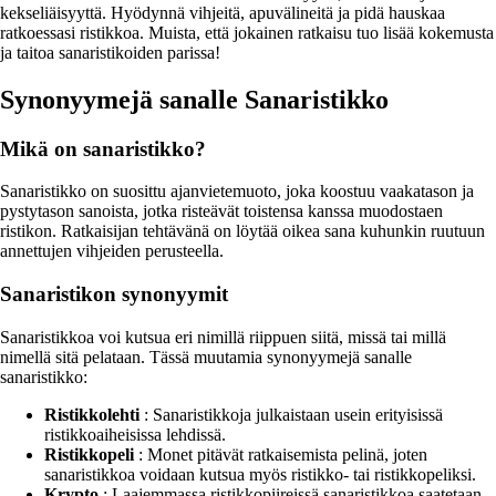
kekseliäisyyttä. Hyödynnä vihjeitä, apuvälineitä ja pidä hauskaa
ratkoessasi ristikkoa. Muista, että jokainen ratkaisu tuo lisää kokemusta
ja taitoa sanaristikoiden parissa!
Synonyymejä sanalle Sanaristikko
Mikä on sanaristikko?
Sanaristikko on suosittu ajanvietemuoto, joka koostuu vaakatason ja
pystytason sanoista, jotka risteävät toistensa kanssa muodostaen
ristikon. Ratkaisijan tehtävänä on löytää oikea sana kuhunkin ruutuun
annettujen vihjeiden perusteella.
Sanaristikon synonyymit
Sanaristikkoa voi kutsua eri nimillä riippuen siitä, missä tai millä
nimellä sitä pelataan. Tässä muutamia synonyymejä sanalle
sanaristikko:
Ristikkolehti
: Sanaristikkoja julkaistaan usein erityisissä
ristikkoaiheisissa lehdissä.
Ristikkopeli
: Monet pitävät ratkaisemista pelinä, joten
sanaristikkoa voidaan kutsua myös ristikko- tai ristikkopeliksi.
Krypto
: Laajemmassa ristikkopiireissä sanaristikkoa saatetaan