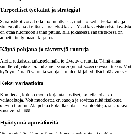
Tarpeelliset työkalut ja strategiat
Sanaristikot voivat olla monimutkaisia, mutta oikeilla työkaluilla ja
strategioilla voit ratkaista ne tehokkaasti. Yksi keskeisimmistä tavoista
on ottaa huomioon sanan pituus, sillä jokaisessa sanaristikossa on
annettu tietty määrä kirjaimia.
Käytä pohjana jo täytettyjä ruutuja
Aloita ratkaisusi tarkastelemalla jo täytettyjä ruutuja. Tämä antaa
sinulle vihjeitä siitä, millainen sana sopii ristikossa olevaan tilaan. Voit
hyödyntää näitä valmiita sanoja ja niiden kirjainyhdistelmiä avuksesi.
Keksi variaatioita
Kun tiedät, kuinka monta kirjainta tarvitset, kokeile erilaisia
vaihtoehtoja. Voit muodostaa eri sanoja ja sovittaa niitä ristikossa
oleviin tiloihin. Älä pelkää kokeilla erilaisia vaihtoehtoja, sillä oikea
sana voi yllättää!
Hyödynnä apuvälineitä
Voit myös käyttää apuvälineitä, kuten sanakirjoja tai verkko-