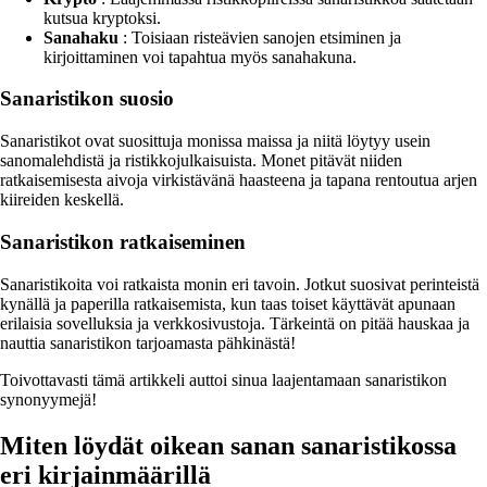
kutsua kryptoksi.
Sanahaku
: Toisiaan risteävien sanojen etsiminen ja
kirjoittaminen voi tapahtua myös sanahakuna.
Sanaristikon suosio
Sanaristikot ovat suosittuja monissa maissa ja niitä löytyy usein
sanomalehdistä ja ristikkojulkaisuista. Monet pitävät niiden
ratkaisemisesta aivoja virkistävänä haasteena ja tapana rentoutua arjen
kiireiden keskellä.
Sanaristikon ratkaiseminen
Sanaristikoita voi ratkaista monin eri tavoin. Jotkut suosivat perinteistä
kynällä ja paperilla ratkaisemista, kun taas toiset käyttävät apunaan
erilaisia sovelluksia ja verkkosivustoja. Tärkeintä on pitää hauskaa ja
nauttia sanaristikon tarjoamasta pähkinästä!
Toivottavasti tämä artikkeli auttoi sinua laajentamaan sanaristikon
synonyymejä!
Miten löydät oikean sanan sanaristikossa
eri kirjainmäärillä