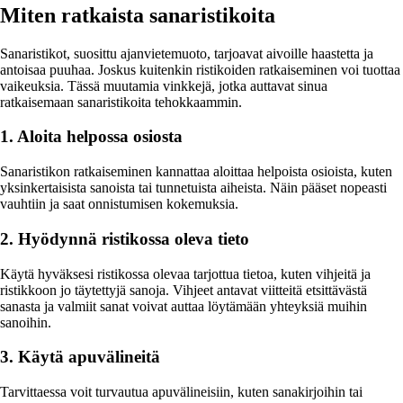
Miten ratkaista sanaristikoita
Sanaristikot, suosittu ajanvietemuoto, tarjoavat aivoille haastetta ja
antoisaa puuhaa. Joskus kuitenkin ristikoiden ratkaiseminen voi tuottaa
vaikeuksia. Tässä muutamia vinkkejä, jotka auttavat sinua
ratkaisemaan sanaristikoita tehokkaammin.
1. Aloita helpossa osiosta
Sanaristikon ratkaiseminen kannattaa aloittaa helpoista osioista, kuten
yksinkertaisista sanoista tai tunnetuista aiheista. Näin pääset nopeasti
vauhtiin ja saat onnistumisen kokemuksia.
2. Hyödynnä ristikossa oleva tieto
Käytä hyväksesi ristikossa olevaa tarjottua tietoa, kuten vihjeitä ja
ristikkoon jo täytettyjä sanoja. Vihjeet antavat viitteitä etsittävästä
sanasta ja valmiit sanat voivat auttaa löytämään yhteyksiä muihin
sanoihin.
3. Käytä apuvälineitä
Tarvittaessa voit turvautua apuvälineisiin, kuten sanakirjoihin tai