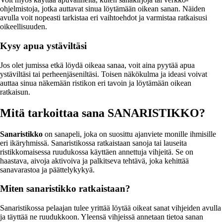
ohjelmistoja, jotka auttavat sinua löytämään oikean sanan. Näiden
avulla voit nopeasti tarkistaa eri vaihtoehdot ja varmistaa ratkaisusi
oikeellisuuden.
Kysy apua ystäviltäsi
Jos olet jumissa etkä löydä oikeaa sanaa, voit aina pyytää apua
ystäviltäsi tai perheenjäseniltäsi. Toisen näkökulma ja ideasi voivat
auttaa sinua näkemään ristikon eri tavoin ja löytämään oikean
ratkaisun.
Mitä tarkoittaa sana SANARISTIKKO?
Sanaristikko
on sanapeli, joka on suosittu ajanviete monille ihmisille
eri ikäryhmissä. Sanaristikossa ratkaistaan sanoja tai lauseita
ristikkomaisessa ruudukossa käyttäen annettuja vihjeitä. Se on
haastava, aivoja aktivoiva ja palkitseva tehtävä, joka kehittää
sanavarastoa ja päättelykykyä.
Miten sanaristikko ratkaistaan?
Sanaristikossa pelaajan tulee yrittää löytää oikeat sanat vihjeiden avulla
ja täyttää ne ruudukkoon. Yleensä vihjeissä annetaan tietoa sanan