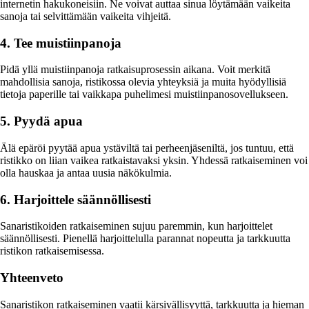
internetin hakukoneisiin. Ne voivat auttaa sinua löytämään vaikeita
sanoja tai selvittämään vaikeita vihjeitä.
4. Tee muistiinpanoja
Pidä yllä muistiinpanoja ratkaisuprosessin aikana. Voit merkitä
mahdollisia sanoja, ristikossa olevia yhteyksiä ja muita hyödyllisiä
tietoja paperille tai vaikkapa puhelimesi muistiinpanosovellukseen.
5. Pyydä apua
Älä epäröi pyytää apua ystäviltä tai perheenjäseniltä, jos tuntuu, että
ristikko on liian vaikea ratkaistavaksi yksin. Yhdessä ratkaiseminen voi
olla hauskaa ja antaa uusia näkökulmia.
6. Harjoittele säännöllisesti
Sanaristikoiden ratkaiseminen sujuu paremmin, kun harjoittelet
säännöllisesti. Pienellä harjoittelulla parannat nopeutta ja tarkkuutta
ristikon ratkaisemisessa.
Yhteenveto
Sanaristikon ratkaiseminen vaatii kärsivällisyyttä, tarkkuutta ja hieman