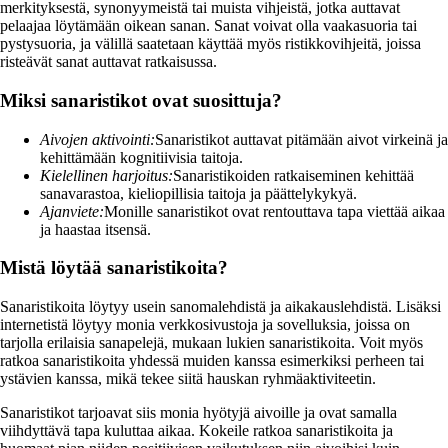
merkityksestä, synonyymeistä tai muista vihjeistä, jotka auttavat
pelaajaa löytämään oikean sanan. Sanat voivat olla vaakasuoria tai
pystysuoria, ja välillä saatetaan käyttää myös ristikkovihjeitä, joissa
risteävät sanat auttavat ratkaisussa.
Miksi sanaristikot ovat suosittuja?
Aivojen aktivointi:
Sanaristikot auttavat pitämään aivot virkeinä ja
kehittämään kognitiivisia taitoja.
Kielellinen harjoitus:
Sanaristikoiden ratkaiseminen kehittää
sanavarastoa, kieliopillisia taitoja ja päättelykykyä.
Ajanviete:
Monille sanaristikot ovat rentouttava tapa viettää aikaa
ja haastaa itsensä.
Mistä löytää sanaristikoita?
Sanaristikoita löytyy usein sanomalehdistä ja aikakauslehdistä. Lisäksi
internetistä löytyy monia verkkosivustoja ja sovelluksia, joissa on
tarjolla erilaisia sanapelejä, mukaan lukien sanaristikoita. Voit myös
ratkoa sanaristikoita yhdessä muiden kanssa esimerkiksi perheen tai
ystävien kanssa, mikä tekee siitä hauskan ryhmäaktiviteetin.
Sanaristikot tarjoavat siis monia hyötyjä aivoille ja ovat samalla
viihdyttävä tapa kuluttaa aikaa. Kokeile ratkoa sanaristikoita ja