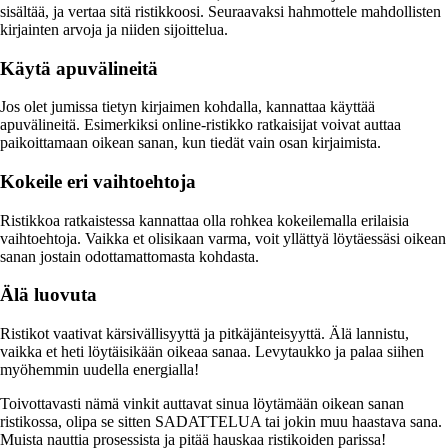
sisältää, ja vertaa sitä ristikkoosi. Seuraavaksi hahmottele mahdollisten
kirjainten arvoja ja niiden sijoittelua.
Käytä apuvälineitä
Jos olet jumissa tietyn kirjaimen kohdalla, kannattaa käyttää
apuvälineitä. Esimerkiksi online-ristikko ratkaisijat voivat auttaa
paikoittamaan oikean sanan, kun tiedät vain osan kirjaimista.
Kokeile eri vaihtoehtoja
Ristikkoa ratkaistessa kannattaa olla rohkea kokeilemalla erilaisia
vaihtoehtoja. Vaikka et olisikaan varma, voit yllättyä löytäessäsi oikean
sanan jostain odottamattomasta kohdasta.
Älä luovuta
Ristikot vaativat kärsivällisyyttä ja pitkäjänteisyyttä. Älä lannistu,
vaikka et heti löytäisikään oikeaa sanaa. Levytaukko ja palaa siihen
myöhemmin uudella energialla!
Toivottavasti nämä vinkit auttavat sinua löytämään oikean sanan
ristikossa, olipa se sitten SADATTELUA tai jokin muu haastava sana.
Muista nauttia prosessista ja pitää hauskaa ristikoiden parissa!