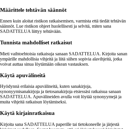
Määrittele tehtävän säännöt
Ennen kuin aloitat ristikon ratkaisemisen, varmista että tiedät tehtävän
säännöt. Lue ristikon ohjeet huolellisesti ja selvitä, miten sana
SADATTELUA liittyy tehtävään.
Tunnista mahdolliset ratkaisut
Mieti vaihtoehtoisia ratkaisuja sanaan SADATTELUA. Kirjoita sanan
ympärille mahdollisia vihjeitä ja liitä siihen sopivia alavihjeitä, jotka
voivat auttaa sinua löytämään oikean vastauksen.
Käytä apuvälineitä
Hyödynnä erilaisia apuvälineitä, kuten sanakirjoja,
synonyymisanakirjoja ja tietosanakirjoja etsiessäsi ratkaisua sanaan
SADATTELUA. Apuvälineiden avulla voit löytää synonyymejä ja
muita vihjeitä ratkaisun löytämiseksi.
Käytä kirjainratkaisua
Kirjoita sana SADATTELUA paperille tai tietokoneelle ja järjestä