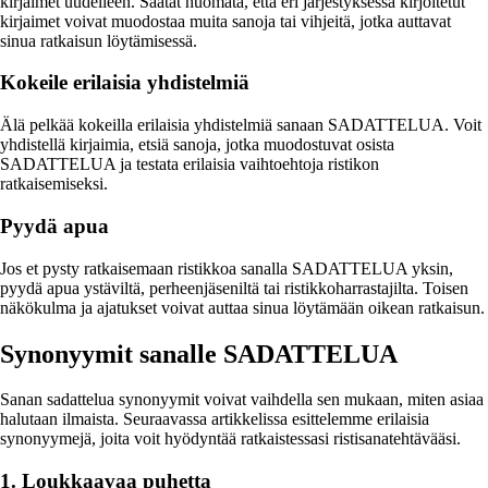
kirjaimet uudelleen. Saatat huomata, että eri järjestyksessä kirjoitetut
kirjaimet voivat muodostaa muita sanoja tai vihjeitä, jotka auttavat
sinua ratkaisun löytämisessä.
Kokeile erilaisia yhdistelmiä
Älä pelkää kokeilla erilaisia yhdistelmiä sanaan SADATTELUA. Voit
yhdistellä kirjaimia, etsiä sanoja, jotka muodostuvat osista
SADATTELUA ja testata erilaisia vaihtoehtoja ristikon
ratkaisemiseksi.
Pyydä apua
Jos et pysty ratkaisemaan ristikkoa sanalla SADATTELUA yksin,
pyydä apua ystäviltä, perheenjäseniltä tai ristikkoharrastajilta. Toisen
näkökulma ja ajatukset voivat auttaa sinua löytämään oikean ratkaisun.
Synonyymit sanalle SADATTELUA
Sanan sadattelua synonyymit voivat vaihdella sen mukaan, miten asiaa
halutaan ilmaista. Seuraavassa artikkelissa esittelemme erilaisia
synonyymejä, joita voit hyödyntää ratkaistessasi ristisanatehtävääsi.
1. Loukkaavaa puhetta