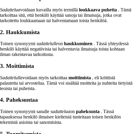
Sadattelua
voidaan kuvailla myös termillä
loukkaava puhetta
. Tämä
tarkoittaa sitä, että henkilö käyttää sanoja tai ilmaisuja, jotka ovat
tarkoitettu loukkaamaan tai halventamaan toista henkilöä.
2. Haukkumista
Toinen synonyymi
sadattelulle
on
haukkuminen
. Tässä yhteydessä
henkilö käyttää negatiivisia tai halventavia ilmaisuja toista kohtaan
ilman rakentavaa tarkoitusta.
3. Moittimista
Sadattelulla
voidaan myös tarkoittaa
moittimista
, eli kriittistä
palautetta tai arvostelua. Tämä voi sisältää moitteita ja nuhteita tietyistä
teoista tai puheista.
4. Paheksuntaa
Toinen synonyymi sanalle
sadattelua
on
paheksunta
. Tässä
tapauksessa henkilö ilmaisee kielteisiä tunteitaan toisen henkilön
tekemistä asioista tai sanomisista.
5. Tuomitsemista