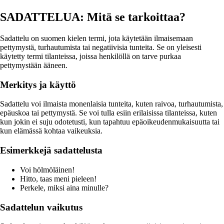
SADATTELUA: Mitä se tarkoittaa?
Sadattelu on suomen kielen termi, jota käytetään ilmaisemaan
pettymystä, turhautumista tai negatiivisia tunteita. Se on yleisesti
käytetty termi tilanteissa, joissa henkilöllä on tarve purkaa
pettymystään ääneen.
Merkitys ja käyttö
Sadattelu voi ilmaista monenlaisia tunteita, kuten raivoa, turhautumista,
epäuskoa tai pettymystä. Se voi tulla esiin erilaisissa tilanteissa, kuten
kun jokin ei suju odotetusti, kun tapahtuu epäoikeudenmukaisuutta tai
kun elämässä kohtaa vaikeuksia.
Esimerkkejä sadattelusta
Voi hölmöläinen!
Hitto, taas meni pieleen!
Perkele, miksi aina minulle?
Sadattelun vaikutus