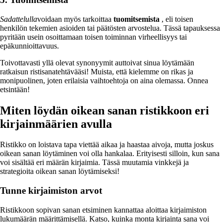
Sadattelulla
voidaan myös tarkoittaa
tuomitsemista
, eli toisen
henkilön tekemien asioiden tai päätösten arvostelua. Tässä tapauksessa
pyritään usein osoittamaan toisen toiminnan virheellisyys tai
epäkunnioittavuus.
Toivottavasti yllä olevat synonyymit auttoivat sinua löytämään
ratkaisun ristisanatehtävääsi! Muista, että kielemme on rikas ja
monipuolinen, joten erilaisia vaihtoehtoja on aina olemassa. Onnea
etsintään!
Miten löydän oikean sanan ristikkoon eri
kirjainmäärien avulla
Ristikko on loistava tapa viettää aikaa ja haastaa aivoja, mutta joskus
oikean sanan löytäminen voi olla hankalaa. Erityisesti silloin, kun sana
voi sisältää eri määrän kirjaimia. Tässä muutamia vinkkejä ja
strategioita oikean sanan löytämiseksi!
Tunne kirjaimiston arvot
Ristikkoon sopivan sanan etsiminen kannattaa aloittaa kirjaimiston
lukumäärän määrittämisellä. Katso, kuinka monta kirjainta sana voi