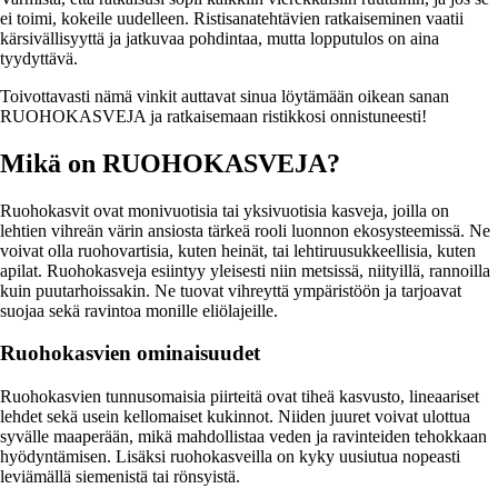
ei toimi, kokeile uudelleen. Ristisanatehtävien ratkaiseminen vaatii
kärsivällisyyttä ja jatkuvaa pohdintaa, mutta lopputulos on aina
tyydyttävä.
Toivottavasti nämä vinkit auttavat sinua löytämään oikean sanan
RUOHOKASVEJA ja ratkaisemaan ristikkosi onnistuneesti!
Mikä on RUOHOKASVEJA?
Ruohokasvit ovat monivuotisia tai yksivuotisia kasveja, joilla on
lehtien vihreän värin ansiosta tärkeä rooli luonnon ekosysteemissä. Ne
voivat olla ruohovartisia, kuten heinät, tai lehtiruusukkeellisia, kuten
apilat. Ruohokasveja esiintyy yleisesti niin metsissä, niityillä, rannoilla
kuin puutarhoissakin. Ne tuovat vihreyttä ympäristöön ja tarjoavat
suojaa sekä ravintoa monille eliölajeille.
Ruohokasvien ominaisuudet
Ruohokasvien tunnusomaisia piirteitä ovat tiheä kasvusto, lineaariset
lehdet sekä usein kellomaiset kukinnot. Niiden juuret voivat ulottua
syvälle maaperään, mikä mahdollistaa veden ja ravinteiden tehokkaan
hyödyntämisen. Lisäksi ruohokasveilla on kyky uusiutua nopeasti
leviämällä siemenistä tai rönsyistä.