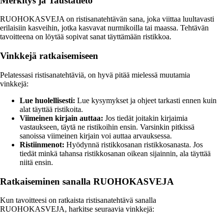
Merkitys ja Taustatieto
RUOHOKASVEJA on ristisanatehtävän sana, joka viittaa luultavasti
erilaisiin kasveihin, jotka kasvavat nurmikoilla tai maassa. Tehtävän
tavoitteena on löytää sopivat sanat täyttämään ristikkoa.
Vinkkejä ratkaisemiseen
Pelatessasi ristisanatehtäviä, on hyvä pitää mielessä muutamia
vinkkejä:
Lue huolellisesti:
Lue kysymykset ja ohjeet tarkasti ennen kuin
alat täyttää ristikoita.
Viimeinen kirjain auttaa:
Jos tiedät joitakin kirjaimia
vastaukseen, täytä ne ristikoihin ensin. Varsinkin pitkissä
sanoissa viimeinen kirjain voi auttaa arvauksessa.
Ristiinmenot:
Hyödynnä ristikkosanan ristikkosanasta. Jos
tiedät minkä tahansa ristikkosanan oikean sijainnin, ala täyttää
niitä ensin.
Ratkaiseminen sanalla RUOHOKASVEJA
Kun tavoitteesi on ratkaista ristisanatehtävä sanalla
RUOHOKASVEJA, harkitse seuraavia vinkkejä: