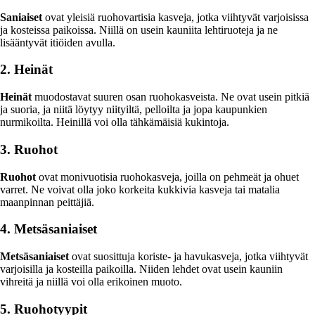
Saniaiset
ovat yleisiä ruohovartisia kasveja, jotka viihtyvät varjoisissa
ja kosteissa paikoissa. Niillä on usein kauniita lehtiruoteja ja ne
lisääntyvät itiöiden avulla.
2. Heinät
Heinät
muodostavat suuren osan ruohokasveista. Ne ovat usein pitkiä
ja suoria, ja niitä löytyy niityiltä, pelloilta ja jopa kaupunkien
nurmikoilta. Heinillä voi olla tähkämäisiä kukintoja.
3. Ruohot
Ruohot
ovat monivuotisia ruohokasveja, joilla on pehmeät ja ohuet
varret. Ne voivat olla joko korkeita kukkivia kasveja tai matalia
maanpinnan peittäjiä.
4. Metsäsaniaiset
Metsäsaniaiset
ovat suosittuja koriste- ja havukasveja, jotka viihtyvät
varjoisilla ja kosteilla paikoilla. Niiden lehdet ovat usein kauniin
vihreitä ja niillä voi olla erikoinen muoto.
5. Ruohotyypit