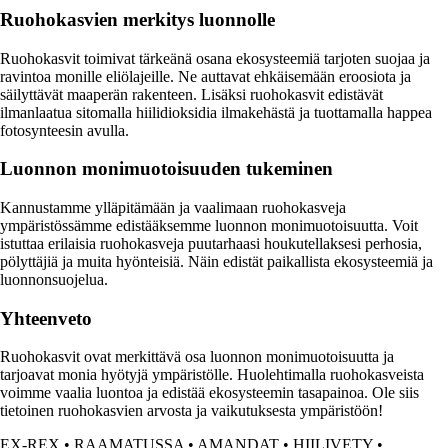
Ruohokasvien merkitys luonnolle
Ruohokasvit toimivat tärkeänä osana ekosysteemiä tarjoten suojaa ja
ravintoa monille eliölajeille. Ne auttavat ehkäisemään eroosiota ja
säilyttävät maaperän rakenteen. Lisäksi ruohokasvit edistävät
ilmanlaatua sitomalla hiilidioksidia ilmakehästä ja tuottamalla happea
fotosynteesin avulla.
Luonnon monimuotoisuuden tukeminen
Kannustamme ylläpitämään ja vaalimaan ruohokasveja
ympäristössämme edistääksemme luonnon monimuotoisuutta. Voit
istuttaa erilaisia ruohokasveja puutarhaasi houkutellaksesi perhosia,
pölyttäjiä ja muita hyönteisiä. Näin edistät paikallista ekosysteemiä ja
luonnonsuojelua.
Yhteenveto
Ruohokasvit ovat merkittävä osa luonnon monimuotoisuutta ja
tarjoavat monia hyötyjä ympäristölle. Huolehtimalla ruohokasveista
voimme vaalia luontoa ja edistää ekosysteemin tasapainoa. Ole siis
tietoinen ruohokasvien arvosta ja vaikutuksesta ympäristöön!
EX-REX
•
RAAMATUSSA
•
AMANDAT
•
HIILIVETY
•