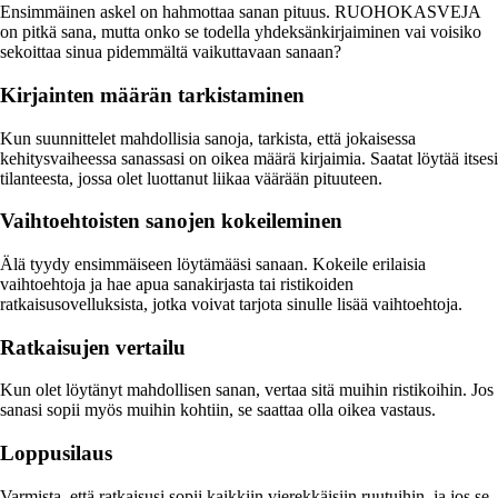
Ensimmäinen askel on hahmottaa sanan pituus. RUOHOKASVEJA
on pitkä sana, mutta onko se todella yhdeksänkirjaiminen vai voisiko
sekoittaa sinua pidemmältä vaikuttavaan sanaan?
Kirjainten määrän tarkistaminen
Kun suunnittelet mahdollisia sanoja, tarkista, että jokaisessa
kehitysvaiheessa sanassasi on oikea määrä kirjaimia. Saatat löytää itsesi
tilanteesta, jossa olet luottanut liikaa väärään pituuteen.
Vaihtoehtoisten sanojen kokeileminen
Älä tyydy ensimmäiseen löytämääsi sanaan. Kokeile erilaisia
vaihtoehtoja ja hae apua sanakirjasta tai ristikoiden
ratkaisusovelluksista, jotka voivat tarjota sinulle lisää vaihtoehtoja.
Ratkaisujen vertailu
Kun olet löytänyt mahdollisen sanan, vertaa sitä muihin ristikoihin. Jos
sanasi sopii myös muihin kohtiin, se saattaa olla oikea vastaus.
Loppusilaus
Varmista, että ratkaisusi sopii kaikkiin vierekkäisiin ruutuihin, ja jos se