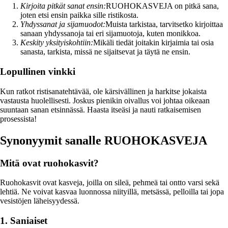
Kirjoita pitkät sanat ensin:
RUOHOKASVEJA on pitkä sana,
joten etsi ensin paikka sille ristikosta.
Yhdyssanat ja sijamuodot:
Muista tarkistaa, tarvitsetko kirjoittaa
sanaan yhdyssanoja tai eri sijamuotoja, kuten monikkoa.
Keskity yksityiskohtiin:
Mikäli tiedät joitakin kirjaimia tai osia
sanasta, tarkista, missä ne sijaitsevat ja täytä ne ensin.
Lopullinen vinkki
Kun ratkot ristisanatehtävää, ole kärsivällinen ja harkitse jokaista
vastausta huolellisesti. Joskus pienikin oivallus voi johtaa oikeaan
suuntaan sanan etsinnässä. Haasta itseäsi ja nauti ratkaisemisen
prosessista!
Synonyymit sanalle RUOHOKASVEJA
Mitä ovat ruohokasvit?
Ruohokasvit ovat kasveja, joilla on sileä, pehmeä tai ontto varsi sekä
lehtiä. Ne voivat kasvaa luonnossa niityillä, metsässä, pelloilla tai jopa
vesistöjen läheisyydessä.
1. Saniaiset