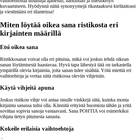
vaihtoehtoisia ilmaisuja ajattelun, harkinnan ja mietiskelyn
kuvaamiseen. Hyödynnä näitä synonyymejä rikastaaksesi kielitaitoasi
ja viestintääsi eri tilanteissa!
Miten löytää oikea sana ristikosta eri
kirjainten määrillä
Etsi oikea sana
Ristikkosanat voivat olla eri pituisia, mikä voi joskus tehdä oikean
sanan löytämisestä haastavaa. Hyvä tapa lähestyä tätä on tarkastella
ympärillä olevia kirjaimia, joita sanan tulee sisältää. Yritä miettiä eri
vaihtoehtoja ja vertaa niitä ristikossa oleviin vihjeisiin.
Käytä vihjeitä apuna
Joskus ristikon vihje voi antaa sinulle vinkkejä siitä, kuinka monta
kirjainta sanassa tulisi olla. Kiinnitä erityistä huomiota tähän ja yritä
sovittaa sopivia sanoja vastaavasti. Sana POHTIA voi esimerkiksi
vihjata tietyn pituisesta sanasta.
Kokeile erilaisia vaihtoehtoja