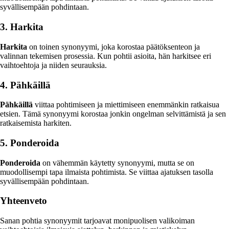
syvällisempään pohdintaan.
3. Harkita
Harkita
on toinen synonyymi, joka korostaa päätöksenteon ja
valinnan tekemisen prosessia. Kun pohtii asioita, hän harkitsee eri
vaihtoehtoja ja niiden seurauksia.
4. Pähkäillä
Pähkäillä
viittaa pohtimiseen ja miettimiseen enemmänkin ratkaisua
etsien. Tämä synonyymi korostaa jonkin ongelman selvittämistä ja sen
ratkaisemista harkiten.
5. Ponderoida
Ponderoida
on vähemmän käytetty synonyymi, mutta se on
muodollisempi tapa ilmaista pohtimista. Se viittaa ajatuksen tasolla
syvällisempään pohdintaan.
Yhteenveto
Sanan pohtia synonyymit tarjoavat monipuolisen valikoiman