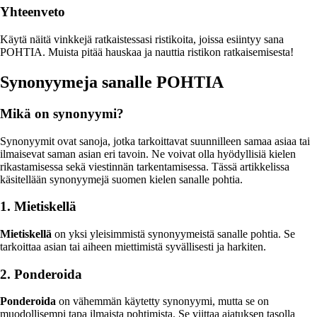
Yhteenveto
Käytä näitä vinkkejä ratkaistessasi ristikoita, joissa esiintyy sana
POHTIA. Muista pitää hauskaa ja nauttia ristikon ratkaisemisesta!
Synonyymeja sanalle POHTIA
Mikä on synonyymi?
Synonyymit ovat sanoja, jotka tarkoittavat suunnilleen samaa asiaa tai
ilmaisevat saman asian eri tavoin. Ne voivat olla hyödyllisiä kielen
rikastamisessa sekä viestinnän tarkentamisessa. Tässä artikkelissa
käsitellään synonyymejä suomen kielen sanalle pohtia.
1. Mietiskellä
Mietiskellä
on yksi yleisimmistä synonyymeistä sanalle pohtia. Se
tarkoittaa asian tai aiheen miettimistä syvällisesti ja harkiten.
2. Ponderoida
Ponderoida
on vähemmän käytetty synonyymi, mutta se on
muodollisempi tapa ilmaista pohtimista. Se viittaa ajatuksen tasolla