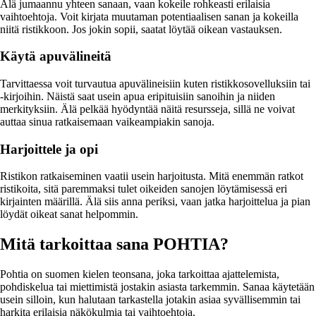
Älä jumaannu yhteen sanaan, vaan kokeile rohkeasti erilaisia
vaihtoehtoja. Voit kirjata muutaman potentiaalisen sanan ja kokeilla
niitä ristikkoon. Jos jokin sopii, saatat löytää oikean vastauksen.
Käytä apuvälineitä
Tarvittaessa voit turvautua apuvälineisiin kuten ristikkosovelluksiin tai
-kirjoihin. Näistä saat usein apua eripituisiin sanoihin ja niiden
merkityksiin. Älä pelkää hyödyntää näitä resursseja, sillä ne voivat
auttaa sinua ratkaisemaan vaikeampiakin sanoja.
Harjoittele ja opi
Ristikon ratkaiseminen vaatii usein harjoitusta. Mitä enemmän ratkot
ristikoita, sitä paremmaksi tulet oikeiden sanojen löytämisessä eri
kirjainten määrillä. Älä siis anna periksi, vaan jatka harjoittelua ja pian
löydät oikeat sanat helpommin.
Mitä tarkoittaa sana POHTIA?
Pohtia on suomen kielen teonsana, joka tarkoittaa ajattelemista,
pohdiskelua tai miettimistä jostakin asiasta tarkemmin. Sanaa käytetään
usein silloin, kun halutaan tarkastella jotakin asiaa syvällisemmin tai
harkita erilaisia näkökulmia tai vaihtoehtoja.