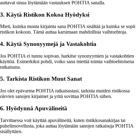
auttavat sinua löytämään vastauksen POHTIA sanalla.
3. Käytä Ristikon Kokoa Hyödyksi
Mieti, kuinka monta kirjainta sana POHTIA sisältää ja kuinka se sopii
ristikon kokoon. Tämä auttaa karsimaan mahdollisia vaihtoehtoja.
4. Käytä Synonyymejä ja Vastakohtia
Jos POHTIA ei tunnu sopivan, harkitse synonyymien ja vastakohtien
käyttöä. Esimerkiksi pohdi, voiko sana miettiä toimia vaihtoehtoisena
ratkaisuna.
5. Tarkista Ristikon Muut Sanat
Jos olet epävarma POHTIA ratkaisustasi, tarkista muiden ristikossa
olevien sanojen kirjaimet ja yritä sovittaa POHTIA siihen.
6. Hyödynnä Apuvälineitä
Tarvittaessa voit käyttää apuvälineitä, kuten ristikkosanakirjaa tai
puhelinsovellusta, joka auttaa löytämään sanojen ratkaisuja POHTIA
sisällyttäen.