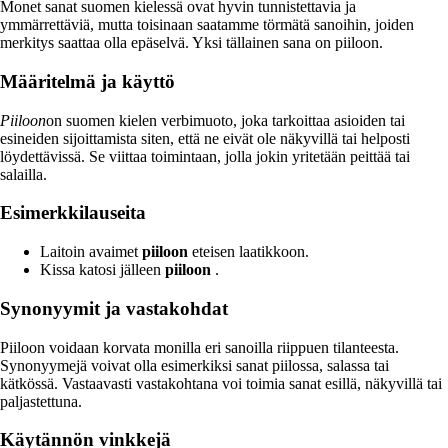
Monet sanat suomen kielessä ovat hyvin tunnistettavia ja
ymmärrettäviä, mutta toisinaan saatamme törmätä sanoihin, joiden
merkitys saattaa olla epäselvä. Yksi tällainen sana on piiloon.
Määritelmä ja käyttö
Piiloon
on suomen kielen verbimuoto, joka tarkoittaa asioiden tai
esineiden sijoittamista siten, että ne eivät ole näkyvillä tai helposti
löydettävissä. Se viittaa toimintaan, jolla jokin yritetään peittää tai
salailla.
Esimerkkilauseita
Laitoin avaimet
piiloon
eteisen laatikkoon.
Kissa katosi jälleen
piiloon
.
Synonyymit ja vastakohdat
Piiloon voidaan korvata monilla eri sanoilla riippuen tilanteesta.
Synonyymejä voivat olla esimerkiksi sanat piilossa, salassa tai
kätkössä. Vastaavasti vastakohtana voi toimia sanat esillä, näkyvillä tai
paljastettuna.
Käytännön vinkkejä