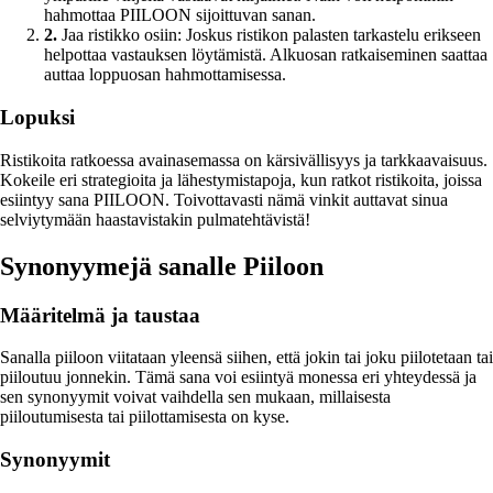
hahmottaa PIILOON sijoittuvan sanan.
2.
Jaa ristikko osiin: Joskus ristikon palasten tarkastelu erikseen
helpottaa vastauksen löytämistä. Alkuosan ratkaiseminen saattaa
auttaa loppuosan hahmottamisessa.
Lopuksi
Ristikoita ratkoessa avainasemassa on kärsivällisyys ja tarkkaavaisuus.
Kokeile eri strategioita ja lähestymistapoja, kun ratkot ristikoita, joissa
esiintyy sana PIILOON. Toivottavasti nämä vinkit auttavat sinua
selviytymään haastavistakin pulmatehtävistä!
Synonyymejä sanalle Piiloon
Määritelmä ja taustaa
Sanalla piiloon viitataan yleensä siihen, että jokin tai joku piilotetaan tai
piiloutuu jonnekin. Tämä sana voi esiintyä monessa eri yhteydessä ja
sen synonyymit voivat vaihdella sen mukaan, millaisesta
piiloutumisesta tai piilottamisesta on kyse.
Synonyymit