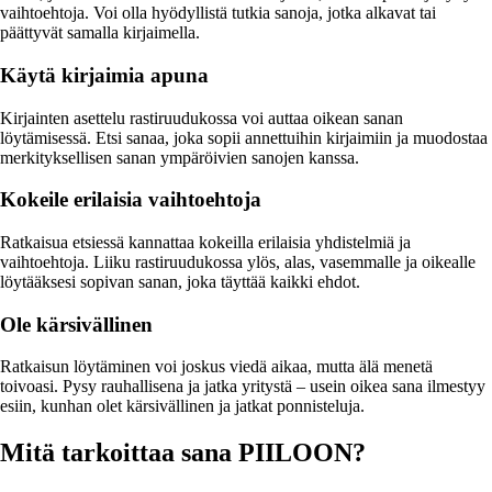
vaihtoehtoja. Voi olla hyödyllistä tutkia sanoja, jotka alkavat tai
päättyvät samalla kirjaimella.
Käytä kirjaimia apuna
Kirjainten asettelu rastiruudukossa voi auttaa oikean sanan
löytämisessä. Etsi sanaa, joka sopii annettuihin kirjaimiin ja muodostaa
merkityksellisen sanan ympäröivien sanojen kanssa.
Kokeile erilaisia vaihtoehtoja
Ratkaisua etsiessä kannattaa kokeilla erilaisia yhdistelmiä ja
vaihtoehtoja. Liiku rastiruudukossa ylös, alas, vasemmalle ja oikealle
löytääksesi sopivan sanan, joka täyttää kaikki ehdot.
Ole kärsivällinen
Ratkaisun löytäminen voi joskus viedä aikaa, mutta älä menetä
toivoasi. Pysy rauhallisena ja jatka yritystä – usein oikea sana ilmestyy
esiin, kunhan olet kärsivällinen ja jatkat ponnisteluja.
Mitä tarkoittaa sana PIILOON?