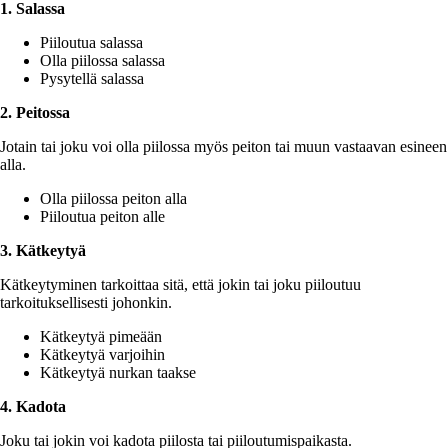
1. Salassa
Piiloutua salassa
Olla piilossa salassa
Pysytellä salassa
2. Peitossa
Jotain tai joku voi olla piilossa myös peiton tai muun vastaavan esineen
alla.
Olla piilossa peiton alla
Piiloutua peiton alle
3. Kätkeytyä
Kätkeytyminen tarkoittaa sitä, että jokin tai joku piiloutuu
tarkoituksellisesti johonkin.
Kätkeytyä pimeään
Kätkeytyä varjoihin
Kätkeytyä nurkan taakse
4. Kadota
Joku tai jokin voi kadota piilosta tai piiloutumispaikasta.