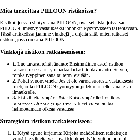
Mitä tarkoittaa PIILOON ristikoissa?
Ristikot, joissa esiintyy sana PIILOON, ovat sellaisia, joissa sana
PIILOON ilmestyy vastaukseksi johonkin kysymykseen tai tehtävään.
Tässä artikkelissa jaamme vinkkejä ja ohjeita siitä, miten ratkaiset
ristikon, jossa on sana PIILOON.
Vinkkejä ristikon ratkaisemiseen:
1.
Lue tarkasti tehtävänanto: Ensimmäinen askel ristikon
ratkaisemisessa on ymmärtää tarkasti tehtävänanto. Selvitä,
minkä tyyppinen sana tai termi etsitään.
2.
Pohdi synonyymejä: Jos et ole varma suorasta vastauksesta,
mieti, onko PIILOON synonyymi jollekin toiselle sanalle tai
ilmaukselle.
3.
Etsi vihjeitä ympäristöstä: Katso ympärillesi ristikkoa
ratkoessasi. Joskus ympäröivät vihjeet voivat auttaa
hahmottamaan oikeaa vastausta.
Strategioita ristikon ratkaisemiseen:
1.
Käytä apuna kirjaimia: Kirjoita mahdollisten ratkaisujen
ympärille vihjeitä vastaavat kirjaimet. Näin voit helpommin