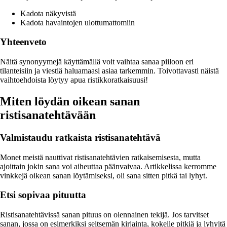
Kadota näkyvistä
Kadota havaintojen ulottumattomiin
Yhteenveto
Näitä synonyymejä käyttämällä voit vaihtaa sanaa piiloon eri
tilanteisiin ja viestiä haluamaasi asiaa tarkemmin. Toivottavasti näistä
vaihtoehdoista löytyy apua ristikkoratkaisuusi!
Miten löydän oikean sanan
ristisanatehtävään
Valmistaudu ratkaista ristisanatehtävä
Monet meistä nauttivat ristisanatehtävien ratkaisemisesta, mutta
ajoittain jokin sana voi aiheuttaa päänvaivaa. Artikkelissa kerromme
vinkkejä oikean sanan löytämiseksi, oli sana sitten pitkä tai lyhyt.
Etsi sopivaa pituutta
Ristisanatehtävissä sanan pituus on olennainen tekijä. Jos tarvitset
sanan, jossa on esimerkiksi seitsemän kirjainta, kokeile pitkiä ja lyhyitä