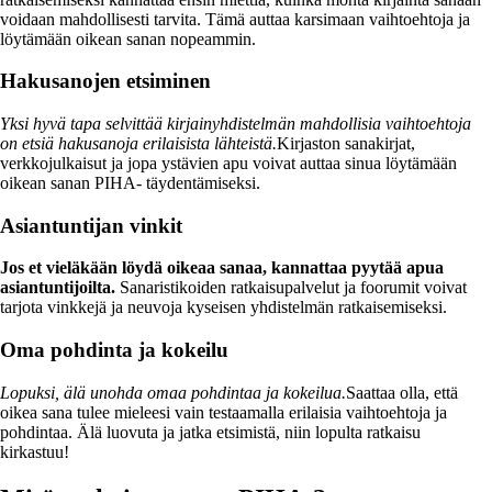
voidaan mahdollisesti tarvita. Tämä auttaa karsimaan vaihtoehtoja ja
löytämään oikean sanan nopeammin.
Hakusanojen etsiminen
Yksi hyvä tapa selvittää kirjainyhdistelmän mahdollisia vaihtoehtoja
on etsiä hakusanoja erilaisista lähteistä.
Kirjaston sanakirjat,
verkkojulkaisut ja jopa ystävien apu voivat auttaa sinua löytämään
oikean sanan PIHA- täydentämiseksi.
Asiantuntijan vinkit
Jos et vieläkään löydä oikeaa sanaa, kannattaa pyytää apua
asiantuntijoilta.
Sanaristikoiden ratkaisupalvelut ja foorumit voivat
tarjota vinkkejä ja neuvoja kyseisen yhdistelmän ratkaisemiseksi.
Oma pohdinta ja kokeilu
Lopuksi, älä unohda omaa pohdintaa ja kokeilua.
Saattaa olla, että
oikea sana tulee mieleesi vain testaamalla erilaisia vaihtoehtoja ja
pohdintaa. Älä luovuta ja jatka etsimistä, niin lopulta ratkaisu
kirkastuu!