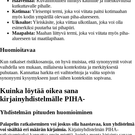
Haavemaa:
Kuvainnollinen nimitys kauniille ja mielikuvitusta
kutkuttavalle pihalle.
Kotimaa:
Yleisempi termi, joka voi viitata paitsi kotimaahan
myös kodin ympärillä olevaan piha-alueeseen.
Ulkoalue:
Yleiskäsite, joka viittaa ulkotilaan, joka voi olla
esimerkiksi puutarha tai pihapiiri.
Maapalsta:
Maahan liittyvä termi, joka voi viitata myös piha-
alueeseen tai maatilapihaan.
Huomioitavaa
Kun ratkaiset ristikkosanoja, on hyvä muistaa, että synonyymit voivat
vaihdella sen mukaan, millaisesta kontekstista ja merkityksestä
puhutaan. Kannattaa harkita eri vaihtoehtoja ja valita sopivin
synonyymi kysymykseen juuri siihen kontekstiin sopivana.
Kuinka löytää oikea sana
kirjainyhdistelmälle PIHA-
Yhdistelmän pituuden huomioiminen
Palapelin ratkaiseminen voi joskus olla haastavaa, kun yhdistelmä
voi sisältää eri määrän kirjaimia.
Kirjainyhdistelmän PIHA-
ratkaisemiseksi kannattaa ensin miettiä, kuinka monta kirjainta sanaan