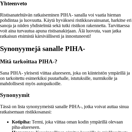
Yhteenveto
Ristisanatehtävän ratkaiseminen PIHA- sanalla voi vaatia hieman
pohdintaa ja luovuutta. Käytä hyväksesi ristikkoavainsanat, harkitse eri
sanoja ja niiden yhdistelmiä sekä tutki ristikon rakennetta. Tarvittaessa
voit aina turvautua apuna ristisanakirjaan. Älä luovuta, vaan jatka
ratkaisun etsimistä kärsivällisesti ja innostuneesti!
Synonyymejä sanalle PIHA-
Mitä tarkoittaa PIHA-?
Sana PIHA- yleisesti viittaa alueeseen, joka on kiinteistön ympärillä ja
on tarkoitettu esimerkiksi puutarhalle, istutuksille, nurmikolle ja
mahdollisesti myös autopaikoille.
Synonyymit
Tässä on lista synonyymeistä sanalle PIHA-, jotka voivat auttaa sinua
ratkaisemaan ristikkosanasi:
Kotipiha:
Termi, joka viittaa oman kodin ympärillä olevaan
piha-alueeseen.