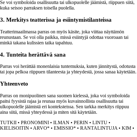
Se voi symboloida osallisuutta tai ulkopuolelle jäämistä, riippuen siitä,
kuka seisoo parraksen toisella puolella.
3. Merkitys teatterissa ja esiintymistilanteissa
Teatterimaailmassa parras on myös käsite, joka viittaa näyttämön
reunustaan. Se voi olla paikka, missä esiintyjä odottaa vuoroaan tai
minkä takana kulissien taika tapahtuu.
4. Tunteita herättävä sana
Parras voi herättää monenlaisia tuntemuksia, kuten jännitystä, odotusta
tai jopa pelkoa riippuen tilanteesta ja yhteydestä, jossa sanaa käytetään.
Yhteenveto
Parras on monipuolinen sana suomen kielessä, joka voi symboloida
paitsi fyysistä rajaa ja reunaa myös kuvainnollista osallisuutta tai
ulkopuolelle jäämistä eri konteksteissa. Sen tarkka merkitys riippuu
aina siitä, missä yhteydessä ja miten sitä käytetään.
TUTKII
•
PRONOMINI
•
ILMAN
•
PERIN
•
LINTU
•
KIELISOITIN
•
ARVO*
•
EMISSIO*
•
RANTALINTUJA
•
KIM
•