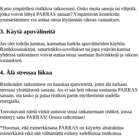
Katso ympärillesi ristikkoa ratkoessasi. Onko muita sanoja tai vihjeitä,
jotka voivat liittyä PARRAS sanaan? Ympäröivän kontekstin
ymmärtäminen voi auttaa sinua löytämään oikean vastauksen.
3. Käytä apuvälineitä
Jos olet todella jumissa, kannattaa harkita apuvälineiden käyttöä.
Ristikkosanakirjat, sanaristikko-sovellukset tai jopa ystävän kanssa
yhdessä ratkominen voivat auttaa sinua saamaan lisävinkkejä ja oikean
vastauksen.
4. Älä stressaa liikaa
Ristikoiden ratkominen on hauskaa ajanvietettä, joten älä turhaan
stressaa yksittäisestä sanasta. Jos et saa heti oikeaa vastausta PARRAS
sanaan, ota tauko ja palaa ristikon pariin myöhemmin uudella
energialla.
Toivottavasti nämä vinkit auttavat sinua ratkaisemaan ristikot, joissa
esiintyy sana PARRAS! Onnea ratkontaan!
*Huomaa, että esimerkkisana PARRAS on käytetty abstraktina
esimerkkinä eikä sitä välttämättä esiinny todellisissa ristikoissa.