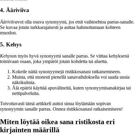
4. Ääriviiva
Ääriviiva
voi olla osuva synonyymi, jos etsit vaihtoehtoa parras-sanalle.
Se kuvaa jotain tarkkarajaisesti ja auttaa hahmottamaan kohteen
muodon.
5. Kehys
Kehys
on myös hyvä synonyymi sanalle parras. Se viittaa kehyksenä
toimivaan osaan, joka ympäröi jotain kohdetta tai aluetta.
Kokeile näitä synonyymejä ristikkosanasi ratkaisemiseen.
Muista, että monesti pienellä sanavaihdoksella voi saada uusia
näkökulmia.
Älä epäröi käyttää apuvälineitä, kuten synonyymisanakirjaa tai
nettipalveluita.
Toivottavasti tämä artikkeli auttoi sinua löytämään sopivan
synonyymin sanalle parras. Onnea ristikkosanasi ratkaisemiseen!
Miten löytää oikea sana ristikosta eri
kirjainten määrillä