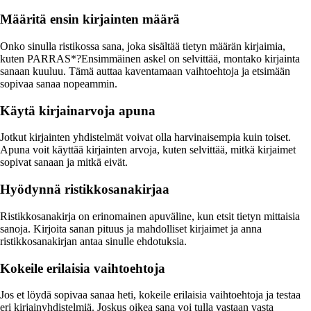
Määritä ensin kirjainten määrä
Onko sinulla ristikossa sana, joka sisältää tietyn määrän kirjaimia,
kuten PARRAS*?Ensimmäinen askel on selvittää, montako kirjainta
sanaan kuuluu. Tämä auttaa kaventamaan vaihtoehtoja ja etsimään
sopivaa sanaa nopeammin.
Käytä kirjainarvoja apuna
Jotkut kirjainten yhdistelmät voivat olla harvinaisempia kuin toiset.
Apuna voit käyttää kirjainten arvoja, kuten selvittää, mitkä kirjaimet
sopivat sanaan ja mitkä eivät.
Hyödynnä ristikkosanakirjaa
Ristikkosanakirja on erinomainen apuväline, kun etsit tietyn mittaisia
sanoja. Kirjoita sanan pituus ja mahdolliset kirjaimet ja anna
ristikkosanakirjan antaa sinulle ehdotuksia.
Kokeile erilaisia vaihtoehtoja
Jos et löydä sopivaa sanaa heti, kokeile erilaisia vaihtoehtoja ja testaa
eri kirjainyhdistelmiä. Joskus oikea sana voi tulla vastaan vasta