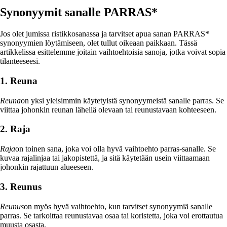
Synonyymit sanalle PARRAS*
Jos olet jumissa ristikkosanassa ja tarvitset apua sanan PARRAS*
synonyymien löytämiseen, olet tullut oikeaan paikkaan. Tässä
artikkelissa esittelemme joitain vaihtoehtoisia sanoja, jotka voivat sopia
tilanteeseesi.
1. Reuna
Reuna
on yksi yleisimmin käytetyistä synonyymeistä sanalle parras. Se
viittaa johonkin reunan lähellä olevaan tai reunustavaan kohteeseen.
2. Raja
Raja
on toinen sana, joka voi olla hyvä vaihtoehto parras-sanalle. Se
kuvaa rajalinjaa tai jakopistettä, ja sitä käytetään usein viittaamaan
johonkin rajattuun alueeseen.
3. Reunus
Reunus
on myös hyvä vaihtoehto, kun tarvitset synonyymiä sanalle
parras. Se tarkoittaa reunustavaa osaa tai koristetta, joka voi erottautua
muusta osasta.