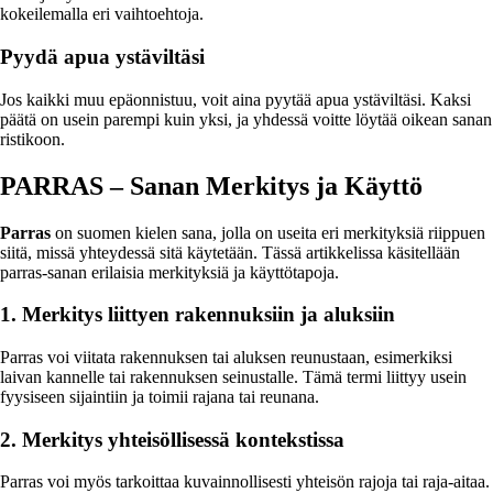
kokeilemalla eri vaihtoehtoja.
Pyydä apua ystäviltäsi
Jos kaikki muu epäonnistuu, voit aina pyytää apua ystäviltäsi. Kaksi
päätä on usein parempi kuin yksi, ja yhdessä voitte löytää oikean sanan
ristikoon.
PARRAS – Sanan Merkitys ja Käyttö
Parras
on suomen kielen sana, jolla on useita eri merkityksiä riippuen
siitä, missä yhteydessä sitä käytetään. Tässä artikkelissa käsitellään
parras-sanan erilaisia merkityksiä ja käyttötapoja.
1. Merkitys liittyen rakennuksiin ja aluksiin
Parras voi viitata rakennuksen tai aluksen reunustaan, esimerkiksi
laivan kannelle tai rakennuksen seinustalle. Tämä termi liittyy usein
fyysiseen sijaintiin ja toimii rajana tai reunana.
2. Merkitys yhteisöllisessä kontekstissa
Parras voi myös tarkoittaa kuvainnollisesti yhteisön rajoja tai raja-aitaa.