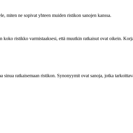
tele, miten ne sopivat yhteen muiden ristikon sanojen kanssa.
koko ristikko varmistaaksesi, että muutkin ratkaisut ovat oikein. Korja
inua ratkaisemaan ristikon. Synonyymit ovat sanoja, jotka tarkoittavat