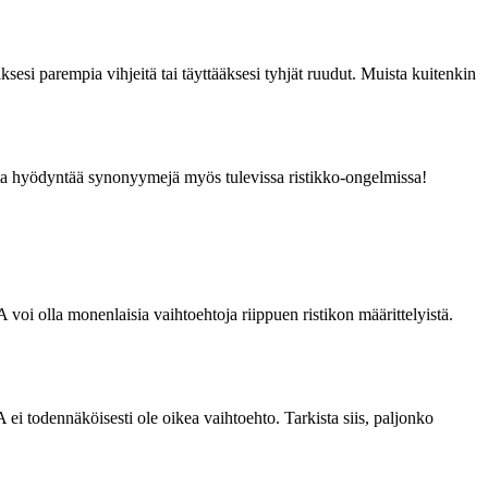
ksesi parempia vihjeitä tai täyttääksesi tyhjät ruudut. Muista kuitenkin
ta hyödyntää synonyymejä myös tulevissa ristikko-ongelmissa!
voi olla monenlaisia vaihtoehtoja riippuen ristikon määrittelyistä.
ei todennäköisesti ole oikea vaihtoehto. Tarkista siis, paljonko