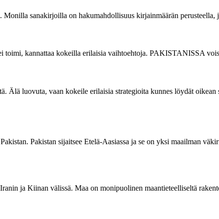
. Monilla sanakirjoilla on hakumahdollisuus kirjainmäärän perusteella, jol
se ei toimi, kannattaa kokeilla erilaisia vaihtoehtoja. PAKISTANISSA vois
mistä. Älä luovuta, vaan kokeile erilaisia strategioita kunnes löydät oi
akistan. Pakistan sijaitsee Etelä-Aasiassa ja se on yksi maailman väkiri
 Iranin ja Kiinan välissä. Maa on monipuolinen maantieteelliseltä raken