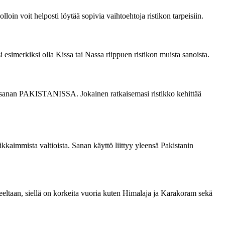
loin voit helposti löytää sopivia vaihtoehtoja ristikon tarpeisiin.
i esimerkiksi olla Kissa tai Nassa riippuen ristikon muista sanoista.
kean sanan PAKISTANISSA. Jokainen ratkaisemasi ristikko kehittää
kkaimmista valtioista. Sanan käyttö liittyy yleensä Pakistanin
teeltaan, siellä on korkeita vuoria kuten Himalaja ja Karakoram sekä