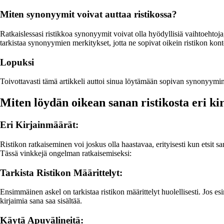
Miten synonyymit voivat auttaa ristikossa?
Ratkaislessasi ristikkoa synonyymit voivat olla hyödyllisiä vaihtoehtoja
tarkistaa synonyymien merkitykset, jotta ne sopivat oikein ristikon kont
Lopuksi
Toivottavasti tämä artikkeli auttoi sinua löytämään sopivan synonyym
Miten löydän oikean sanan ristikosta eri ki
Eri Kirjainmäärät:
Ristikon ratkaiseminen voi joskus olla haastavaa, erityisesti kun etsit 
Tässä vinkkejä ongelman ratkaisemiseksi:
Tarkista Ristikon Määrittelyt:
Ensimmäinen askel on tarkistaa ristikon määrittelyt huolellisesti. Jos
kirjaimia sana saa sisältää.
Käytä Apuvälineitä: