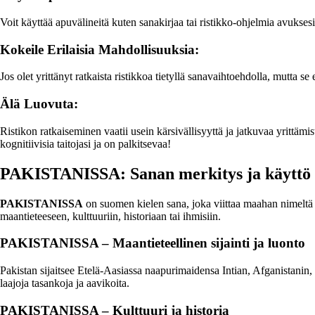
Voit käyttää apuvälineitä kuten sanakirjaa tai ristikko-ohjelmia avuksesi
Kokeile Erilaisia Mahdollisuuksia:
Jos olet yrittänyt ratkaista ristikkoa tietyllä sanavaihtoehdolla, mutta 
Älä Luovuta:
Ristikon ratkaiseminen vaatii usein kärsivällisyyttä ja jatkuvaa yrittä
kognitiivisia taitojasi ja on palkitsevaa!
PAKISTANISSA: Sanan merkitys ja käyttö
PAKISTANISSA
on suomen kielen sana, joka viittaa maahan nimeltä P
maantieteeseen, kulttuuriin, historiaan tai ihmisiin.
PAKISTANISSA – Maantieteellinen sijainti ja luonto
Pakistan sijaitsee Etelä-Aasiassa naapurimaidensa Intian, Afganistanin,
laajoja tasankoja ja aavikoita.
PAKISTANISSA – Kulttuuri ja historia