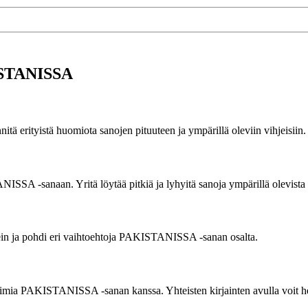
KISTANISSA
nitä erityistä huomiota sanojen pituuteen ja ympärillä oleviin vihjeisiin.
ANISSA -sanaan. Yritä löytää pitkiä ja lyhyitä sanoja ympärillä olevista 
ikein ja pohdi eri vaihtoehtoja PAKISTANISSA -sanan osalta.
jaimia PAKISTANISSA -sanan kanssa. Yhteisten kirjainten avulla voit he