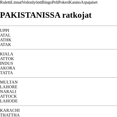
Ruletti
Linnat
Vedonlyönti
Bingo
Peli
Pokeri
Kasino
Arpajaiset
PAKISTANISSA ratkojat
UPPI
ATAL
ATHK
ATAK
KIALA
ATTOK
INDUS
AKORA
TATTA
MULTAN
LAHORE
NARALI
ATTOCK
LAHODE
KARACHI
THATTHA