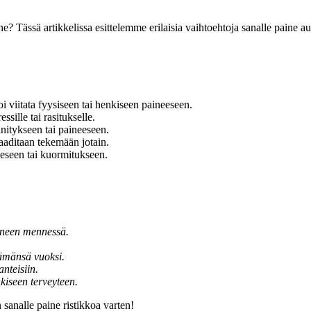
e? Tässä artikkelissa esittelemme erilaisia vaihtoehtoja sanalle paine a
 viitata fyysiseen tai henkiseen paineeseen.
essille tai rasitukselle.
nnitykseen tai paineeseen.
aaditaan tekemään jotain.
eeseen tai kuormitukseen.
lineen mennessä.
lämänsä vuoksi.
nteisiin.
nkiseen terveyteen.
sanalle paine ristikkoa varten!