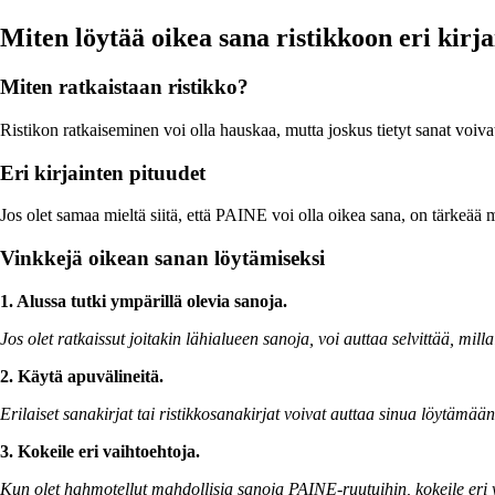
Miten löytää oikea sana ristikkoon eri kirja
Miten ratkaistaan ristikko?
Ristikon ratkaiseminen voi olla hauskaa, mutta joskus tietyt sanat voiva
Eri kirjainten pituudet
Jos olet samaa mieltä siitä, että PAINE voi olla oikea sana, on tärkeää m
Vinkkejä oikean sanan löytämiseksi
1. Alussa tutki ympärillä olevia sanoja.
Jos olet ratkaissut joitakin lähialueen sanoja, voi auttaa selvittää, mil
2. Käytä apuvälineitä.
Erilaiset sanakirjat tai ristikkosanakirjat voivat auttaa sinua löytämään
3. Kokeile eri vaihtoehtoja.
Kun olet hahmotellut mahdollisia sanoja PAINE-ruutuihin, kokeile eri yhd