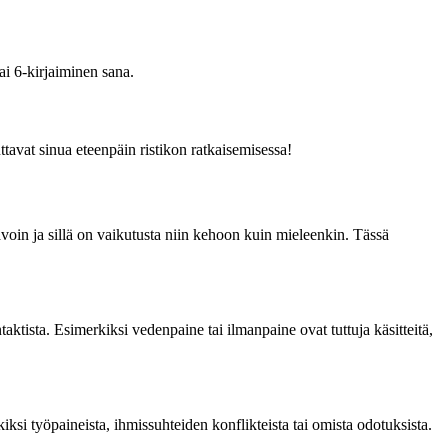
ai 6-kirjaiminen sana.
uttavat sinua eteenpäin ristikon ratkaisemisessa!
avoin ja sillä on vaikutusta niin kehoon kuin mieleenkin. Tässä
aktista. Esimerkiksi vedenpaine tai ilmanpaine ovat tuttuja käsitteitä,
iksi työpaineista, ihmissuhteiden konflikteista tai omista odotuksista.