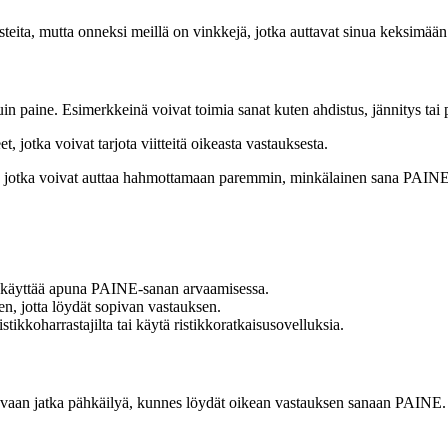
teita, mutta onneksi meillä on vinkkejä, jotka auttavat sinua keksimää
in paine. Esimerkkeinä voivat toimia sanat kuten ahdistus, jännitys tai 
et, jotka voivat tarjota viitteitä oikeasta vastauksesta.
t, jotka voivat auttaa hahmottamaan paremmin, minkälainen sana PAINE 
voi käyttää apuna PAINE-sanan arvaamisessa.
teen, jotta löydät sopivan vastauksen.
stikkoharrastajilta tai käytä ristikkoratkaisusovelluksia.
a, vaan jatka pähkäilyä, kunnes löydät oikean vastauksen sanaan PAINE. T