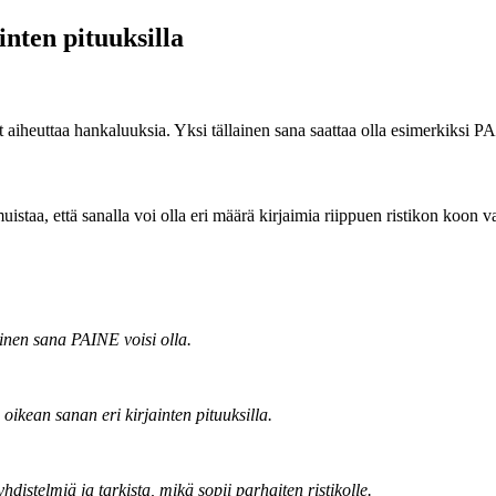
inten pituuksilla
t aiheuttaa hankaluuksia. Yksi tällainen sana saattaa olla esimerkiksi P
uistaa, että sanalla voi olla eri määrä kirjaimia riippuen ristikon koon v
lainen sana PAINE voisi olla.
 oikean sanan eri kirjainten pituuksilla.
istelmiä ja tarkista, mikä sopii parhaiten ristikolle.