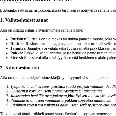
Etsitäänkö ratkaisua ristikkoon, missä tarvitaan synonyymia sanalle pain
1. Vaihtoehtoiset sanat
Alla on listattu erilaisia synonyymejä sanalle paine:
Puristus:
Puristus on voimakas tai tiukka paineen muoto, joka voi
Rasitus:
Rasitus kuvaa tilaa, jossa jokin on altistettu liialliselle str
Jännitys:
Jännitys voi viitata sekä fyysiseen että psyykkiseen jä
Pakko:
Pakko kuvaa tilannetta, jossa henkilöä painostetaan tai v
Stressi:
Stressi voi olla sekä fyysinen että henkinen reaktio pain
2. Käyttöesimerkit
Alla on muutamia käyttöesimerkkejä synonyymeistä sanalle paine:
Työpaikalla vallitsi suuri
puristus
saada projekti valmiiksi dead
Opiskelijat kokevat usein suurta
rasitusta
tenttikaudeilla.
Julkisuuden henkilöt ovat jatkuvan
jännityksen
alaisia yksityise
Politiikassa on usein voimakasta
pakkoa
sopeutua muuttuviin tila
Liiallinen
stressi
voi vaikuttaa haitallisesti sekä fyysiseen että he
Toivottavasti tämä artikkeli auttoi sinua löytämään sopivan synonyymin 