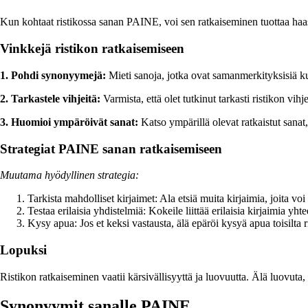
Kun kohtaat ristikossa sanan PAINE, voi sen ratkaiseminen tuottaa haas
Vinkkejä ristikon ratkaisemiseen
1. Pohdi synonyymejä:
Mieti sanoja, jotka ovat samanmerkityksisiä ku
2. Tarkastele vihjeitä:
Varmista, että olet tutkinut tarkasti ristikon vihje
3. Huomioi ympäröivät sanat:
Katso ympärillä olevat ratkaistut sana
Strategiat PAINE sanan ratkaisemiseen
Muutama hyödyllinen strategia:
Tarkista mahdolliset kirjaimet: Ala etsiä muita kirjaimia, joita 
Testaa erilaisia yhdistelmiä: Kokeile liittää erilaisia kirjaimia yh
Kysy apua: Jos et keksi vastausta, älä epäröi kysyä apua toisilta ri
Lopuksi
Ristikon ratkaiseminen vaatii kärsivällisyyttä ja luovuutta. Älä luovut
Synonyymit sanalle PAINE