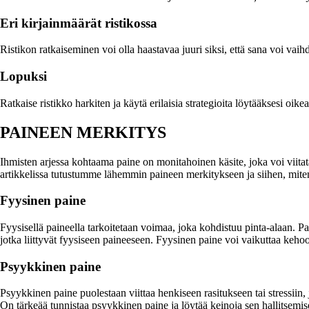
Eri kirjainmäärät ristikossa
Ristikon ratkaiseminen voi olla haastavaa juuri siksi, että sana voi vai
Lopuksi
Ratkaise ristikko harkiten ja käytä erilaisia strategioita löytääksesi oi
PAINEEN MERKITYS
Ihmisten arjessa kohtaama paine on monitahoinen käsite, joka voi viitat
artikkelissa tutustumme lähemmin paineen merkitykseen ja siihen, miten 
Fyysinen paine
Fyysisellä paineella tarkoitetaan voimaa, joka kohdistuu pinta-alaan. Pa
jotka liittyvät fyysiseen paineeseen. Fyysinen paine voi vaikuttaa keho
Psyykkinen paine
Psyykkinen paine puolestaan viittaa henkiseen rasitukseen tai stressiin, 
On tärkeää tunnistaa psyykkinen paine ja löytää keinoja sen hallitsemis