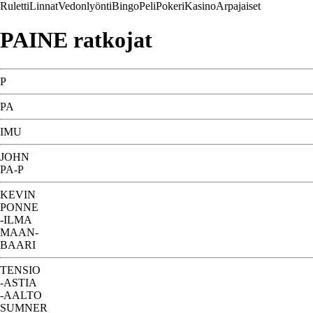
Ruletti
Linnat
Vedonlyönti
Bingo
Peli
Pokeri
Kasino
Arpajaiset
PAINE ratkojat
P
PA
IMU
JOHN
PA-P
KEVIN
PONNE
-ILMA
MAAN-
BAARI
TENSIO
-ASTIA
-AALTO
SUMNER