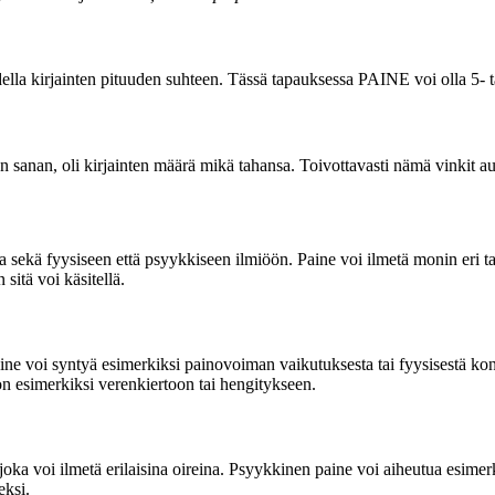
hdella kirjainten pituuden suhteen. Tässä tapauksessa PAINE voi olla 5- t
kean sanan, oli kirjainten määrä mikä tahansa. Toivottavasti nämä vinkit a
a sekä fyysiseen että psyykkiseen ilmiöön. Paine voi ilmetä monin eri t
sitä voi käsitellä.
ine voi syntyä esimerkiksi painovoiman vaikutuksesta tai fyysisestä kont
on esimerkiksi verenkiertoon tai hengitykseen.
joka voi ilmetä erilaisina oireina. Psyykkinen paine voi aiheutua esimerk
eksi.