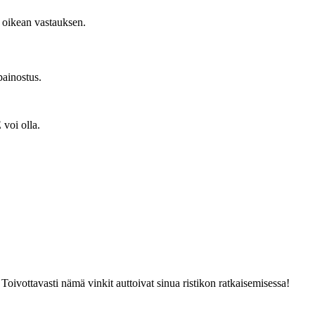
n oikean vastauksen.
painostus.
voi olla.
oivottavasti nämä vinkit auttoivat sinua ristikon ratkaisemisessa!