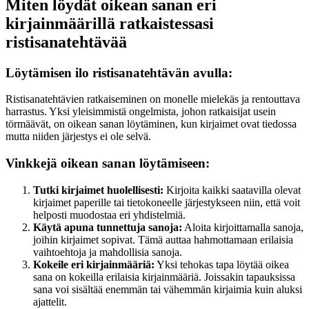
Miten löydät oikean sanan eri
kirjainmäärillä ratkaistessasi
ristisanatehtävää
Löytämisen ilo ristisanatehtävän avulla:
Ristisanatehtävien ratkaiseminen on monelle mielekäs ja rentouttava
harrastus. Yksi yleisimmistä ongelmista, johon ratkaisijat usein
törmäävät, on oikean sanan löytäminen, kun kirjaimet ovat tiedossa
mutta niiden järjestys ei ole selvä.
Vinkkejä oikean sanan löytämiseen:
Tutki kirjaimet huolellisesti:
Kirjoita kaikki saatavilla olevat
kirjaimet paperille tai tietokoneelle järjestykseen niin, että voit
helposti muodostaa eri yhdistelmiä.
Käytä apuna tunnettuja sanoja:
Aloita kirjoittamalla sanoja,
joihin kirjaimet sopivat. Tämä auttaa hahmottamaan erilaisia
vaihtoehtoja ja mahdollisia sanoja.
Kokeile eri kirjainmääriä:
Yksi tehokas tapa löytää oikea
sana on kokeilla erilaisia kirjainmääriä. Joissakin tapauksissa
sana voi sisältää enemmän tai vähemmän kirjaimia kuin aluksi
ajattelit.