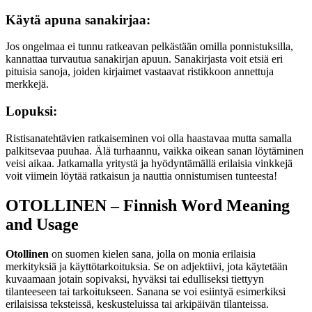
Käytä apuna sanakirjaa:
Jos ongelmaa ei tunnu ratkeavan pelkästään omilla ponnistuksilla,
kannattaa turvautua sanakirjan apuun. Sanakirjasta voit etsiä eri
pituisia sanoja, joiden kirjaimet vastaavat ristikkoon annettuja
merkkejä.
Lopuksi:
Ristisanatehtävien ratkaiseminen voi olla haastavaa mutta samalla
palkitsevaa puuhaa. Älä turhaannu, vaikka oikean sanan löytäminen
veisi aikaa. Jatkamalla yritystä ja hyödyntämällä erilaisia vinkkejä
voit viimein löytää ratkaisun ja nauttia onnistumisen tunteesta!
OTOLLINEN – Finnish Word Meaning
and Usage
Otollinen
on suomen kielen sana, jolla on monia erilaisia
merkityksiä ja käyttötarkoituksia. Se on adjektiivi, jota käytetään
kuvaamaan jotain sopivaksi, hyväksi tai edulliseksi tiettyyn
tilanteeseen tai tarkoitukseen. Sanana se voi esiintyä esimerkiksi
erilaisissa teksteissä, keskusteluissa tai arkipäivän tilanteissa.