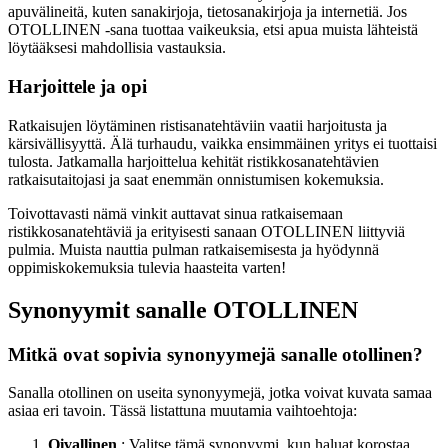
apuvälineitä, kuten sanakirjoja, tietosanakirjoja ja internetiä. Jos
OTOLLINEN -sana tuottaa vaikeuksia, etsi apua muista lähteistä
löytääksesi mahdollisia vastauksia.
Harjoittele ja opi
Ratkaisujen löytäminen ristisanatehtäviin vaatii harjoitusta ja
kärsivällisyyttä. Älä turhaudu, vaikka ensimmäinen yritys ei tuottaisi
tulosta. Jatkamalla harjoittelua kehität ristikkosanatehtävien
ratkaisutaitojasi ja saat enemmän onnistumisen kokemuksia.
Toivottavasti nämä vinkit auttavat sinua ratkaisemaan
ristikkosanatehtäviä ja erityisesti sanaan OTOLLINEN liittyviä
pulmia. Muista nauttia pulman ratkaisemisesta ja hyödynnä
oppimiskokemuksia tulevia haasteita varten!
Synonyymit sanalle OTOLLINEN
Mitkä ovat sopivia synonyymejä sanalle otollinen?
Sanalla otollinen on useita synonyymejä, jotka voivat kuvata samaa
asiaa eri tavoin. Tässä listattuna muutamia vaihtoehtoja:
Oivallinen
: Valitse tämä synonyymi, kun haluat korostaa