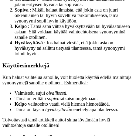
jotain erityisen hyvänä tai sopivana.
Sopiva
: Mikäli haluat ilmaista, että jokin asia on juuri
oikeanlainen tai hyvin soveltuva tarkoitukseensa, tämä
synonyymi sopii hyvin käyttöön.
Kelpo
: Tämä sana viittaa hyväksyttävään tai hyvälaatuiseen
asiaan. Sitä voidaan käyttää vaihtoehtoisena synonyyminä
sanalle otollinen.
Hyväksyttävä
: Jos haluat viestiä, että jokin asia on
hyväksytty tai sallittu tietyssä tilanteessa, tämä synonyymi
toimii hyvin.
Käyttöesimerkkejä
Kun haluat vaihtelua sanoille, voit huoletta käyttää edellä mainittuja
synonyymejä sanoille otollinen. Esimerkiksi:
Valmistelu sujui
oivallisesti
.
Tämä on erittäin
sopiva
ratkaisu ongelmaan.
Kelpo
vaihtoehto vaatii vielä hieman hienosäätöä.
Tämä on täysin
hyväksyttävä
menettelytapa tilanteessa.
Toivottavasti tämä artikkeli auttoi sinua löytämään hyviä
vaihtoehtoja sanalle otollinen!