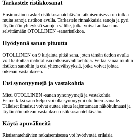
Tarkastele ristikkosanat
Ensimmäinen askel ristikkosanatehtävän ratkaisemisessa on tutkia
muita sanoja ristikon avulla. Tarkastele rinnakkaisia sanoja ja pyri
löytämään yhteyksiä sanojen välille, jotka voivat auttaa sinua
selvittämään OTOLLINEN -sanaristikkoa.
Hyödynnä sanan pituutta
OTOLLINEN on 9 kirjainta pitkä sana, joten tämän tiedon avulla
voit kartoittaa mahdollisia ratkaisuvaihtoehtoja. Vertaa sanaa muihin
ristikon sanoihin ja etsi yhteneväisyyksiä, jotka voivat johtaa
oikeaan vastaukseen.
Etsi synonyymejä ja vastakohtia
Mieti OTOLLINEN -sanan synonyymejä ja vastakohtia.
Esimerkiksi sana kelpo voi olla synonyymi otollinen -sanalle.
Tällaiset ilmaisut voivat auttaa sinua laajentamaan näkökulmaasi ja
löytämään oikean vastauksen ristikkosanatehtävään.
Käytä apuvälineitä
Ristisanatehtävien ratkaisemisessa voi hyödyntää erilaisia