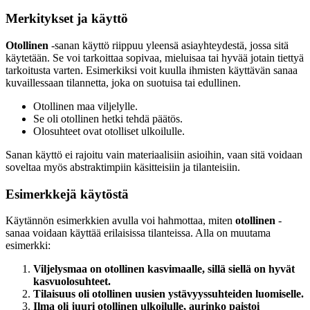
Merkitykset ja käyttö
Otollinen
-sanan käyttö riippuu yleensä asiayhteydestä, jossa sitä
käytetään. Se voi tarkoittaa sopivaa, mieluisaa tai hyvää jotain tiettyä
tarkoitusta varten. Esimerkiksi voit kuulla ihmisten käyttävän sanaa
kuvaillessaan tilannetta, joka on suotuisa tai edullinen.
Otollinen maa viljelylle.
Se oli otollinen hetki tehdä päätös.
Olosuhteet ovat otolliset ulkoilulle.
Sanan käyttö ei rajoitu vain materiaalisiin asioihin, vaan sitä voidaan
soveltaa myös abstraktimpiin käsitteisiin ja tilanteisiin.
Esimerkkejä käytöstä
Käytännön esimerkkien avulla voi hahmottaa, miten
otollinen
-
sanaa voidaan käyttää erilaisissa tilanteissa. Alla on muutama
esimerkki:
Viljelysmaa on otollinen kasvimaalle, sillä siellä on hyvät
kasvuolosuhteet.
Tilaisuus oli otollinen uusien ystävyyssuhteiden luomiselle.
Ilma oli juuri otollinen ulkoilulle, aurinko paistoi