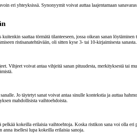
i tavoin eri yhteyksissä. Synonyymit voivat auttaa laajentamaan sanava
än
s kuitenkin saattaa törmätä tilanteeseen, jossa oikean sanan löytäminen 
iseen ristisanatehtävään, oli sitten kyse 3- tai 10-kirjaimisesta sanasta.
jeet. Vihjeet voivat antaa vihjeitä sanan pituudesta, merkityksestä tai m
ämistä.
 sanalle. Jo täytetyt sanat voivat antaa sinulle kontekstia ja auttaa ha
ityksen mahdollisista vaihtoehdoista.
elkää kokeilla erilaisia vaihtoehtoja. Koska ristikon sana voi olla eri p
nna itsellesi lupa kokeilla erilaisia sanoja.