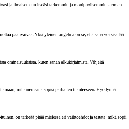
rastoasi ja ilmaisemaan itseäsi tarkemmin ja monipuolisemmin suomen
tuottaa päänvaivaa. Yksi yleinen ongelma on se, että sana voi sisältää
uista ominaisuuksista, kuten sanan alkukirjaimista. Vihjeitä
hmottamaan, millainen sana sopisi parhaiten tilanteeseen. Hyödynnä
ituinen, on tärkeää pitää mielessä eri vaihtoehdot ja testata, mikä sopii