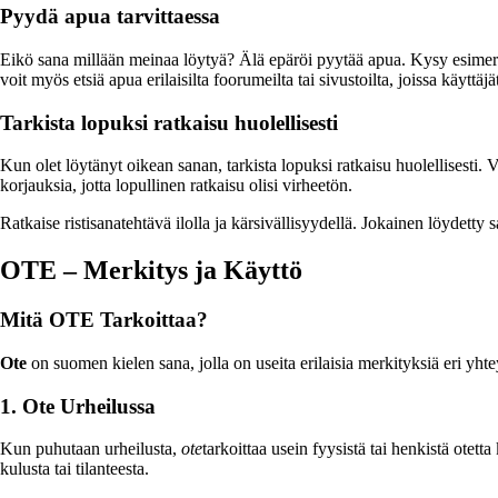
Pyydä apua tarvittaessa
Eikö sana millään meinaa löytyä? Älä epäröi pyytää apua. Kysy esimerkiks
voit myös etsiä apua erilaisilta foorumeilta tai sivustoilta, joissa käyttäj
Tarkista lopuksi ratkaisu huolellisesti
Kun olet löytänyt oikean sanan, tarkista lopuksi ratkaisu huolellisesti. V
korjauksia, jotta lopullinen ratkaisu olisi virheetön.
Ratkaise ristisanatehtävä ilolla ja kärsivällisyydellä. Jokainen löydetty 
OTE – Merkitys ja Käyttö
Mitä OTE Tarkoittaa?
Ote
on suomen kielen sana, jolla on useita erilaisia merkityksiä eri yht
1. Ote Urheilussa
Kun puhutaan urheilusta,
ote
tarkoittaa usein fyysistä tai henkistä otett
kulusta tai tilanteesta.