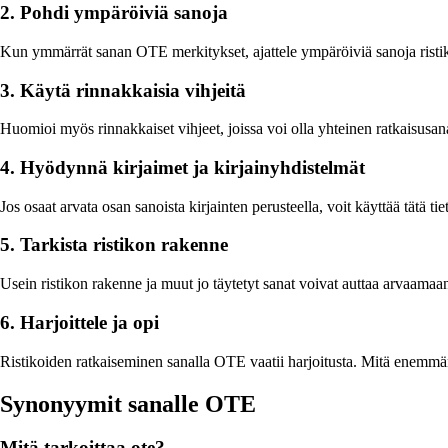
2. Pohdi ympäröiviä sanoja
Kun ymmärrät sanan OTE merkitykset, ajattele ympäröiviä sanoja ristiko
3. Käytä rinnakkaisia vihjeitä
Huomioi myös rinnakkaiset vihjeet, joissa voi olla yhteinen ratkaisus
4. Hyödynnä kirjaimet ja kirjainyhdistelmät
Jos osaat arvata osan sanoista kirjainten perusteella, voit käyttää tätä t
5. Tarkista ristikon rakenne
Usein ristikon rakenne ja muut jo täytetyt sanat voivat auttaa arvaama
6. Harjoittele ja opi
Ristikoiden ratkaiseminen sanalla OTE vaatii harjoitusta. Mitä enemmän r
Synonyymit sanalle OTE
Mitä tarkoittaa ote?