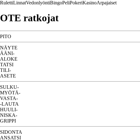
Ruletti
Linnat
Vedonlyönti
Bingo
Peli
Pokeri
Kasino
Arpajaiset
OTE ratkojat
PITO
NÄYTE
ÄÄNI-
ALOKE
TATSI
TILI-
ASETE
SULKU-
MYÖTÄ-
VASTA-
-LAUTA
HUULI-
NISKA-
GRIPPI
SIDONTA
ANSATSI