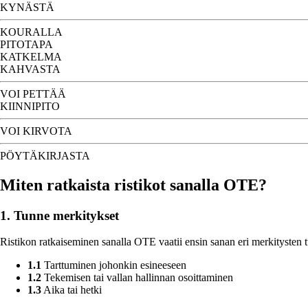
KYNÄSTÄ
KOURALLA
PITOTAPA
KATKELMA
KAHVASTA
VOI PETTÄÄ
KIINNIPITO
VOI KIRVOTA
PÖYTÄKIRJASTA
Miten ratkaista ristikot sanalla OTE?
1. Tunne merkitykset
Ristikon ratkaiseminen sanalla OTE vaatii ensin sanan eri merkitysten 
1.1
Tarttuminen johonkin esineeseen
1.2
Tekemisen tai vallan hallinnan osoittaminen
1.3
Aika tai hetki