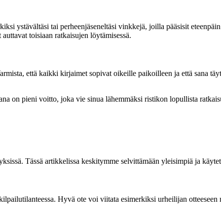
i ystävältäsi tai perheenjäseneltäsi vinkkejä, joilla pääsisit eteenpäin 
ät auttavat toisiaan ratkaisujen löytämisessä.
armista, että kaikki kirjaimet sopivat oikeille paikoilleen ja että sana tä
sana on pieni voitto, joka vie sinua lähemmäksi ristikon lopullista ratkais
eyksissä. Tässä artikkelissa keskitymme selvittämään yleisimpiä ja käyte
a kilpailutilanteessa. Hyvä ote voi viitata esimerkiksi urheilijan otteesee