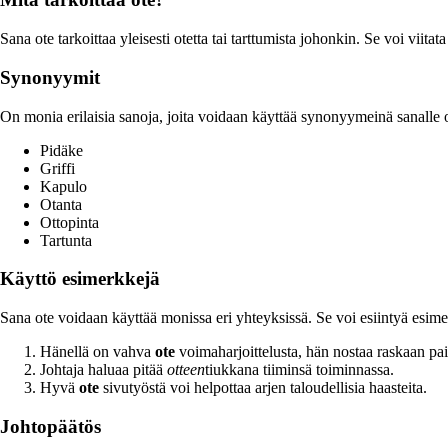
Sana ote tarkoittaa yleisesti otetta tai tarttumista johonkin. Se voi viitat
Synonyymit
On monia erilaisia sanoja, joita voidaan käyttää synonyymeinä sanalle o
Pidäke
Griffi
Kapulo
Otanta
Ottopinta
Tartunta
Käyttö esimerkkejä
Sana ote voidaan käyttää monissa eri yhteyksissä. Se voi esiintyä esimer
Hänellä on vahva
ote
voimaharjoittelusta, hän nostaa raskaan pai
Johtaja haluaa pitää
otteen
tiukkana tiiminsä toiminnassa.
Hyvä
ote
sivutyöstä voi helpottaa arjen taloudellisia haasteita.
Johtopäätös