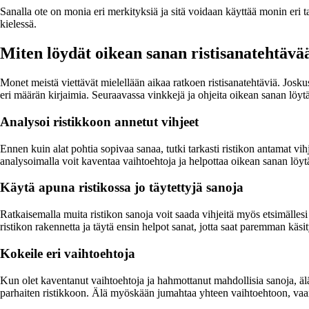
Sanalla ote on monia eri merkityksiä ja sitä voidaan käyttää monin er
kielessä.
Miten löydät oikean sanan ristisanatehtävä
Monet meistä viettävät mielellään aikaa ratkoen ristisanatehtäviä. Josku
eri määrän kirjaimia. Seuraavassa vinkkejä ja ohjeita oikean sanan löytäm
Analysoi ristikkoon annetut vihjeet
Ennen kuin alat pohtia sopivaa sanaa, tutki tarkasti ristikon antamat vih
analysoimalla voit kaventaa vaihtoehtoja ja helpottaa oikean sanan löyt
Käytä apuna ristikossa jo täytettyjä sanoja
Ratkaisemalla muita ristikon sanoja voit saada vihjeitä myös etsimällesi
ristikon rakennetta ja täytä ensin helpot sanat, jotta saat paremman käs
Kokeile eri vaihtoehtoja
Kun olet kaventanut vaihtoehtoja ja hahmottanut mahdollisia sanoja, älä p
parhaiten ristikkoon. Älä myöskään jumahtaa yhteen vaihtoehtoon, vaan a