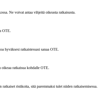
ssa. Ne voivat antaa vihjeitä oikeasta ratkaisusta.
ana OTE.
ietoa hyväksesi ratkaistessasi sanaa OTE.
an oikeaa ratkaisua kohdalle OTE.
atkaiset ristikoita, sitä paremmaksi tulet niiden ratkaisemisessa.