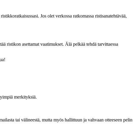
ristikkoratkaisussasi. Jos olet verkossa ratkomassa ristisanatehtävää,
yttää ristikon asettamat vaatimukset. Älä pelkää tehdä tarvittaessa
ua!
tyimpiä merkityksiä.
n mailasta tai välineestä, mutta myös hallittuun ja vahvaan otteeseen pelin