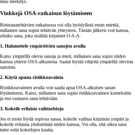
muu merkitys.
Vinkkejä OSA-ratkaisun löytämiseen
Ristisanatehtävien ratkaisussa voi olla hyödyllistä ensin miettiä,
millainen sana sopisi tehtävän yhteyteen. Tämän jälkeen voit katsoa,
olisiko sana, joka sisältää kirjaimet O-S-A.
1. Hahmottele ympäröivien sanojen avulla
Katso ympärillä olevia sanoja ja mieti, millainen sana sopisi niiden
kanssa yhteen OSA-alkuisena. Saatat löytää vihjeitä ympärillä olevista
sanoista.
2. Käytä apuna ristikkoavainta
Ristikkoavaimen avulla voit saada apua OSA-alkuisen sanan
löytämiseen. Katso, millainen sana sopisi ristikkoavaimen kontekstiin
ja etsi vastaava sana tehtävään.
3. Kokeile erilaisia vaihtoehtoja
Jos et ensin löydä sopivaa sanaa, kokeile vaihtaa kirjaimia ympäri ja
kokeile erilaisia yhdistelmiä niiden kanssa. Voi olla, että oikea sana
tulee esiin kokeilujen kautta.