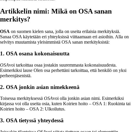
Artikkelin nimi: Mikä on OSA sanan
merkitys?
OSA
on suomen kielen sana, jolla on useita erilaisia merkityksiä.
Sanaa OSA käytetään eri yhteyksissä viittaamaan eri asioihin. Alla on
selvitys muutamista yleisimmistä OSA sanan merkityksistä:
1. OSA osana kokonaisuutta
OSA
voi tarkoittaa osaa jostakin suuremmasta kokonaisuudesta.
Esimerkiksi lause Olen osa perhettäni tarkoittaa, että henkilö on yksi
perheenjäsenistä.
2. OSA jonkin asian nimekkeenä
Toisessa merkityksessä
OSA
voi olla jonkin asian nimi. Esimerkiksi
kirjassa voi olla useita osia, kuten Koirien hoito – OSA 1: Ruokinta tai
Koirien hoito – OSA 2: Ulkoilutus.
3. OSA tietyssä yhteydessä
Joissakin tilanteissa
OSA
voi viitata tiettyyn osaan tai elementtiin.