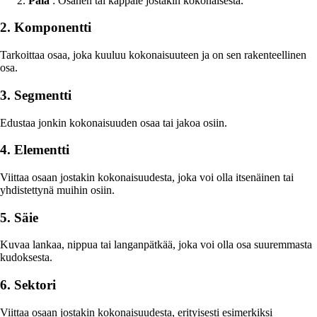
Pala
: Osanen tai kappale jostakin kokonaisesta.
2. Komponentti
Tarkoittaa osaa, joka kuuluu kokonaisuuteen ja on sen rakenteellinen
osa.
3. Segmentti
Edustaa jonkin kokonaisuuden osaa tai jakoa osiin.
4. Elementti
Viittaa osaan jostakin kokonaisuudesta, joka voi olla itsenäinen tai
yhdistettynä muihin osiin.
5. Säie
Kuvaa lankaa, nippua tai langanpätkää, joka voi olla osa suuremmasta
kudoksesta.
6. Sektori
Viittaa osaan jostakin kokonaisuudesta, erityisesti esimerkiksi