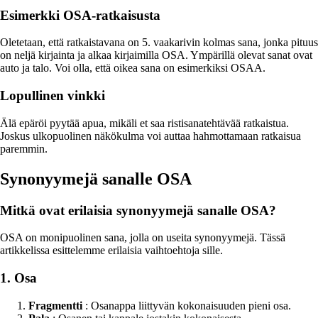
Esimerkki OSA-ratkaisusta
Oletetaan, että ratkaistavana on 5. vaakarivin kolmas sana, jonka pituus
on neljä kirjainta ja alkaa kirjaimilla OSA. Ympärillä olevat sanat ovat
auto ja talo. Voi olla, että oikea sana on esimerkiksi OSAA.
Lopullinen vinkki
Älä epäröi pyytää apua, mikäli et saa ristisanatehtävää ratkaistua.
Joskus ulkopuolinen näkökulma voi auttaa hahmottamaan ratkaisua
paremmin.
Synonyymejä sanalle OSA
Mitkä ovat erilaisia synonyymejä sanalle OSA?
OSA on monipuolinen sana, jolla on useita synonyymejä. Tässä
artikkelissa esittelemme erilaisia vaihtoehtoja sille.
1. Osa
Fragmentti
: Osanappa liittyvän kokonaisuuden pieni osa.