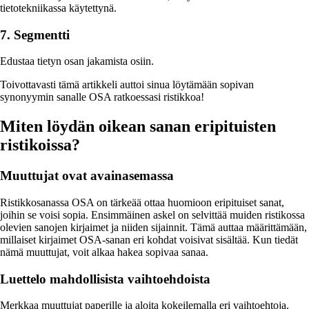
tietotekniikassa käytettynä.
7. Segmentti
Edustaa tietyn osan jakamista osiin.
Toivottavasti tämä artikkeli auttoi sinua löytämään sopivan
synonyymin sanalle OSA ratkoessasi ristikkoa!
Miten löydän oikean sanan eripituisten
ristikoissa?
Muuttujat ovat avainasemassa
Ristikkosanassa OSA on tärkeää ottaa huomioon eripituiset sanat,
joihin se voisi sopia. Ensimmäinen askel on selvittää muiden ristikossa
olevien sanojen kirjaimet ja niiden sijainnit. Tämä auttaa määrittämään,
millaiset kirjaimet OSA-sanan eri kohdat voisivat sisältää. Kun tiedät
nämä muuttujat, voit alkaa hakea sopivaa sanaa.
Luettelo mahdollisista vaihtoehdoista
Merkkaa muuttujat paperille ja aloita kokeilemalla eri vaihtoehtoja.