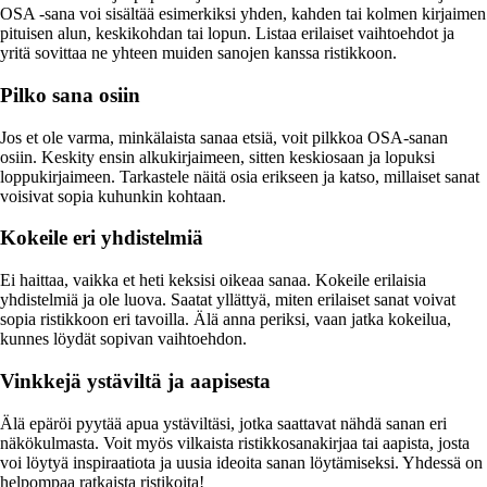
OSA -sana voi sisältää esimerkiksi yhden, kahden tai kolmen kirjaimen
pituisen alun, keskikohdan tai lopun. Listaa erilaiset vaihtoehdot ja
yritä sovittaa ne yhteen muiden sanojen kanssa ristikkoon.
Pilko sana osiin
Jos et ole varma, minkälaista sanaa etsiä, voit pilkkoa OSA-sanan
osiin. Keskity ensin alkukirjaimeen, sitten keskiosaan ja lopuksi
loppukirjaimeen. Tarkastele näitä osia erikseen ja katso, millaiset sanat
voisivat sopia kuhunkin kohtaan.
Kokeile eri yhdistelmiä
Ei haittaa, vaikka et heti keksisi oikeaa sanaa. Kokeile erilaisia
yhdistelmiä ja ole luova. Saatat yllättyä, miten erilaiset sanat voivat
sopia ristikkoon eri tavoilla. Älä anna periksi, vaan jatka kokeilua,
kunnes löydät sopivan vaihtoehdon.
Vinkkejä ystäviltä ja aapisesta
Älä epäröi pyytää apua ystäviltäsi, jotka saattavat nähdä sanan eri
näkökulmasta. Voit myös vilkaista ristikkosanakirjaa tai aapista, josta
voi löytyä inspiraatiota ja uusia ideoita sanan löytämiseksi. Yhdessä on
helpompaa ratkaista ristikoita!