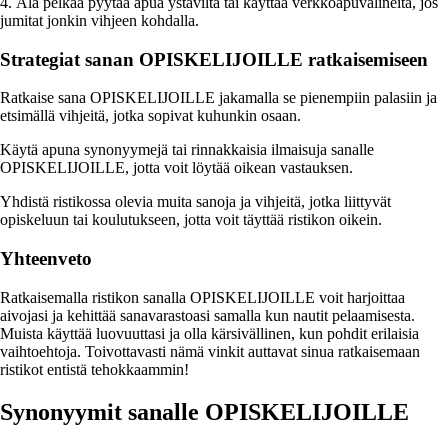
4. Älä pelkää pyytää apua ystäviltä tai käyttää verkkoapuvälineitä, jos
jumitat jonkin vihjeen kohdalla.
Strategiat sanan OPISKELIJOILLE ratkaisemiseen
Ratkaise sana OPISKELIJOILLE jakamalla se pienempiin palasiin ja
etsimällä vihjeitä, jotka sopivat kuhunkin osaan.
Käytä apuna synonyymejä tai rinnakkaisia ilmaisuja sanalle
OPISKELIJOILLE, jotta voit löytää oikean vastauksen.
Yhdistä ristikossa olevia muita sanoja ja vihjeitä, jotka liittyvät
opiskeluun tai koulutukseen, jotta voit täyttää ristikon oikein.
Yhteenveto
Ratkaisemalla ristikon sanalla OPISKELIJOILLE voit harjoittaa
aivojasi ja kehittää sanavarastoasi samalla kun nautit pelaamisesta.
Muista käyttää luovuuttasi ja olla kärsivällinen, kun pohdit erilaisia
vaihtoehtoja. Toivottavasti nämä vinkit auttavat sinua ratkaisemaan
ristikot entistä tehokkaammin!
Synonyymit sanalle OPISKELIJOILLE