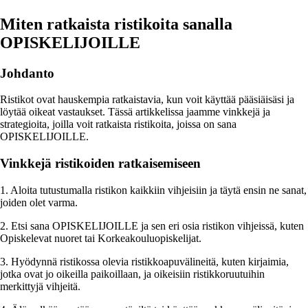
Miten ratkaista ristikoita sanalla
OPISKELIJOILLE
Johdanto
Ristikot ovat hauskempia ratkaistavia, kun voit käyttää pääsiäisäsi ja
löytää oikeat vastaukset. Tässä artikkelissa jaamme vinkkejä ja
strategioita, joilla voit ratkaista ristikoita, joissa on sana
OPISKELIJOILLE.
Vinkkejä ristikoiden ratkaisemiseen
1. Aloita tutustumalla ristikon kaikkiin vihjeisiin ja täytä ensin ne sanat,
joiden olet varma.
2. Etsi sana OPISKELIJOILLE ja sen eri osia ristikon vihjeissä, kuten
Opiskelevat nuoret tai Korkeakouluopiskelijat.
3. Hyödynnä ristikossa olevia ristikkoapuvälineitä, kuten kirjaimia,
jotka ovat jo oikeilla paikoillaan, ja oikeisiin ristikkoruutuihin
merkittyjä vihjeitä.