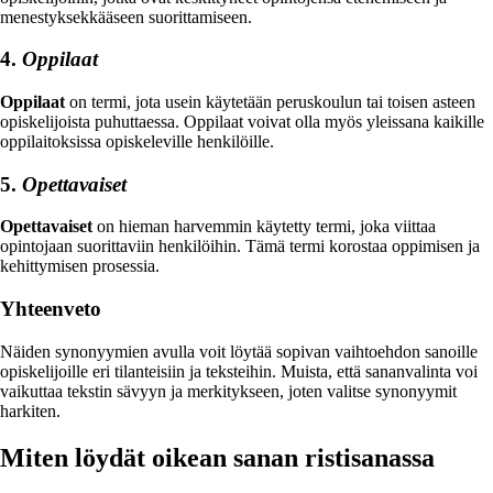
menestyksekkääseen suorittamiseen.
4.
Oppilaat
Oppilaat
on termi, jota usein käytetään peruskoulun tai toisen asteen
opiskelijoista puhuttaessa. Oppilaat voivat olla myös yleissana kaikille
oppilaitoksissa opiskeleville henkilöille.
5.
Opettavaiset
Opettavaiset
on hieman harvemmin käytetty termi, joka viittaa
opintojaan suorittaviin henkilöihin. Tämä termi korostaa oppimisen ja
kehittymisen prosessia.
Yhteenveto
Näiden synonyymien avulla voit löytää sopivan vaihtoehdon sanoille
opiskelijoille eri tilanteisiin ja teksteihin. Muista, että sananvalinta voi
vaikuttaa tekstin sävyyn ja merkitykseen, joten valitse synonyymit
harkiten.
Miten löydät oikean sanan ristisanassa