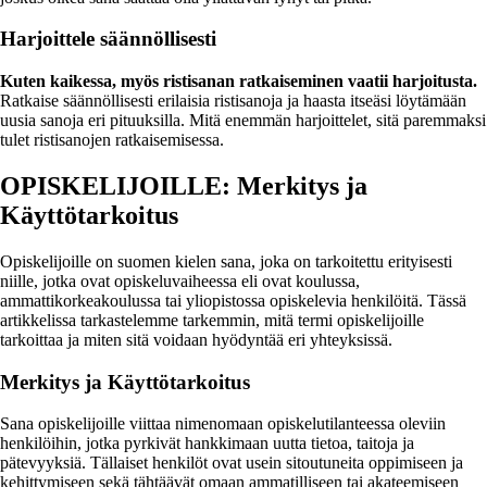
Harjoittele säännöllisesti
Kuten kaikessa, myös ristisanan ratkaiseminen vaatii harjoitusta.
Ratkaise säännöllisesti erilaisia ristisanoja ja haasta itseäsi löytämään
uusia sanoja eri pituuksilla. Mitä enemmän harjoittelet, sitä paremmaksi
tulet ristisanojen ratkaisemisessa.
OPISKELIJOILLE: Merkitys ja
Käyttötarkoitus
Opiskelijoille on suomen kielen sana, joka on tarkoitettu erityisesti
niille, jotka ovat opiskeluvaiheessa eli ovat koulussa,
ammattikorkeakoulussa tai yliopistossa opiskelevia henkilöitä. Tässä
artikkelissa tarkastelemme tarkemmin, mitä termi opiskelijoille
tarkoittaa ja miten sitä voidaan hyödyntää eri yhteyksissä.
Merkitys ja Käyttötarkoitus
Sana opiskelijoille viittaa nimenomaan opiskelutilanteessa oleviin
henkilöihin, jotka pyrkivät hankkimaan uutta tietoa, taitoja ja
pätevyyksiä. Tällaiset henkilöt ovat usein sitoutuneita oppimiseen ja
kehittymiseen sekä tähtäävät omaan ammatilliseen tai akateemiseen