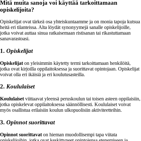
Mitä muita sanoja voi käyttää tarkoittamaan
opiskelijoita?
Opiskelijat ovat tärkeä osa yhteiskuntaamme ja on monia tapoja kutsua
heitä eri tilanteissa. Alta löydät synonyymejä sanalle opiskelijoille,
jotka voivat auttaa sinua ratkaisemaan ristisanan tai rikastuttamaan
sanavarastoasi.
1.
Opiskelijat
Opiskelijat
on yleisimmin käytetty termi tarkoittamaan henkilöitä,
jotka ovat kirjoilla oppilaitoksessa ja suorittavat opintojaan. Opiskelijat
voivat olla eri ikäisiä ja eri koulutusasteilla.
2.
Koululaiset
Koululaiset
viittaavat yleensä peruskoulun tai toisen asteen oppilaisiin,
jotka opiskelevat oppilaitoksessa säännöllisesti. Koululaiset voivat
myös osallistua erilaisiin koulun ulkopuolisiin aktiviteetteihin.
3.
Opinnot suorittavat
Opinnot suorittavat
on hieman muodollisempi tapa viitata
opiskelijoihin, jotka ovat keskittyneet opintojensa etenemiseen ja