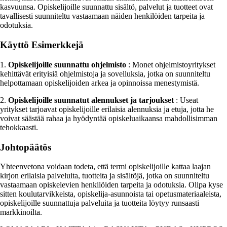
kasvuunsa. Opiskelijoille suunnattu sisältö, palvelut ja tuotteet ovat
tavallisesti suunniteltu vastaamaan näiden henkilöiden tarpeita ja
odotuksia.
Käyttö Esimerkkejä
1.
Opiskelijoille suunnattu ohjelmisto
: Monet ohjelmistoyritykset
kehittävät erityisiä ohjelmistoja ja sovelluksia, jotka on suunniteltu
helpottamaan opiskelijoiden arkea ja opinnoissa menestymistä.
2.
Opiskelijoille suunnatut alennukset ja tarjoukset
: Useat
yritykset tarjoavat opiskelijoille erilaisia alennuksia ja etuja, jotta he
voivat säästää rahaa ja hyödyntää opiskeluaikaansa mahdollisimman
tehokkaasti.
Johtopäätös
Yhteenvetona voidaan todeta, että termi opiskelijoille kattaa laajan
kirjon erilaisia palveluita, tuotteita ja sisältöjä, jotka on suunniteltu
vastaamaan opiskelevien henkilöiden tarpeita ja odotuksia. Olipa kyse
sitten koulutarvikkeista, opiskelija-asunnoista tai opetusmateriaaleista,
opiskelijoille suunnattuja palveluita ja tuotteita löytyy runsaasti
markkinoilta.