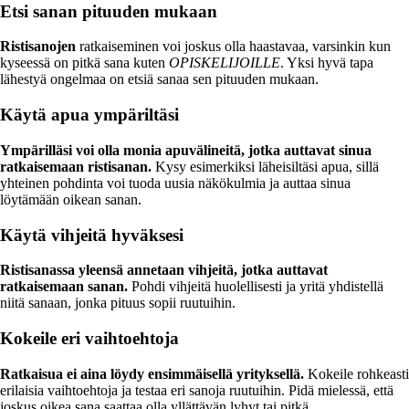
Etsi sanan pituuden mukaan
Ristisanojen
ratkaiseminen voi joskus olla haastavaa, varsinkin kun
kyseessä on pitkä sana kuten
OPISKELIJOILLE
. Yksi hyvä tapa
lähestyä ongelmaa on etsiä sanaa sen pituuden mukaan.
Käytä apua ympäriltäsi
Ympärilläsi voi olla monia apuvälineitä, jotka auttavat sinua
ratkaisemaan ristisanan.
Kysy esimerkiksi läheisiltäsi apua, sillä
yhteinen pohdinta voi tuoda uusia näkökulmia ja auttaa sinua
löytämään oikean sanan.
Käytä vihjeitä hyväksesi
Ristisanassa yleensä annetaan vihjeitä, jotka auttavat
ratkaisemaan sanan.
Pohdi vihjeitä huolellisesti ja yritä yhdistellä
niitä sanaan, jonka pituus sopii ruutuihin.
Kokeile eri vaihtoehtoja
Ratkaisua ei aina löydy ensimmäisellä yrityksellä.
Kokeile rohkeasti
erilaisia vaihtoehtoja ja testaa eri sanoja ruutuihin. Pidä mielessä, että
joskus oikea sana saattaa olla yllättävän lyhyt tai pitkä.