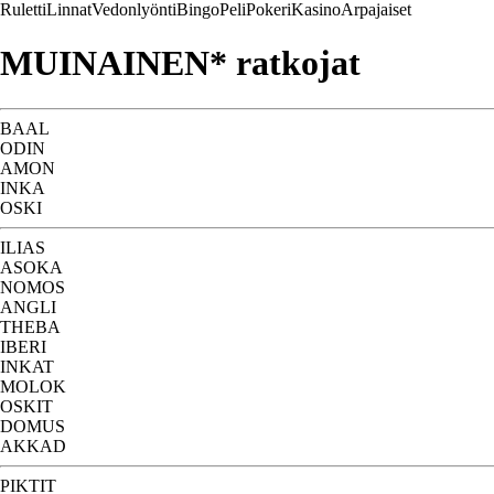
Ruletti
Linnat
Vedonlyönti
Bingo
Peli
Pokeri
Kasino
Arpajaiset
MUINAINEN* ratkojat
BAAL
ODIN
AMON
INKA
OSKI
ILIAS
ASOKA
NOMOS
ANGLI
THEBA
IBERI
INKAT
MOLOK
OSKIT
DOMUS
AKKAD
PIKTIT