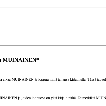
illa MUINAINEN*
a alkaa MUINAINEN ja loppuu millä tahansa kirjaimella. Tässä tapaukse
 alkavat MUINAINEN ja joiden loppuosa on yksi kirjain pitkä. Esime