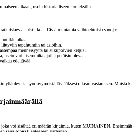
inaiseen aikaan, usein historialliseen kontekstiin.
ratkaistaessasi ristikkoa. Tässä muutamia vaihtoehtoisia sanoja:
 antiikin aikaa.
liittyviin tapahtumiin tai asioihin.
aisempaa menneisyyttä tai sukupolvien ketjua.
a, usein varhaisemmilta ajoilta peräisin olevaa.
yaikaa edeltävää.
in ylläolevista synonyymeistä löytääksesi oikean vastauksen. Muista kuite
irjainmäärällä
, joka voi sisältää eri määrän kirjaimia, kuten MUINAINEN. Ensimmäinen 
en sana sopisi tilanteeseen parhaiten.