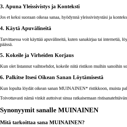
3. Apuna Yleissivistys ja Konteksti
Jos et keksi suoraan oikeaa sanaa, hyödynnä yleissivistystäsi ja konte
4. Käytä Apuvälineitä
Tarvittaessa voit käyttää apuvälineitä, kuten sanakirjaa tai internetiä, l
päässä.
5. Kokeile ja Virheiden Korjaus
Kun olet listannut vaihtoehdot, kokeile niitä ristikon muihin sanoihin so
6. Palkitse Itsesi Oikean Sanan Löytämisestä
Kun lopulta löydät oikean sanan MUINAINEN* ristikkoon, muista palkita
Toivottavasti nämä vinkit auttoivat sinua ratkaisemaan ristisanatehtäv
Synonyymit sanalle MUINAINEN
Mitä tarkoittaa sana MUINAINEN?