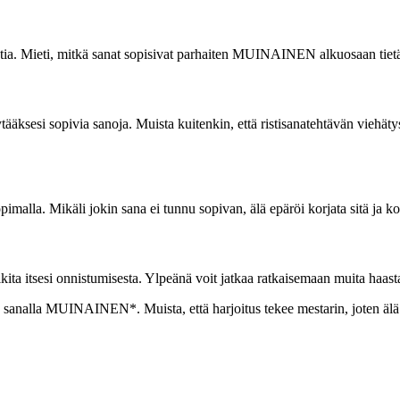
kstia. Mieti, mitkä sanat sopisivat parhaiten MUINAINEN alkuosaan tiet
öytääksesi sopivia sanoja. Muista kuitenkin, että ristisanatehtävän viehät
pimalla. Mikäli jokin sana ei tunnu sopivan, älä epäröi korjata sitä ja ko
 itsesi onnistumisesta. Ylpeänä voit jatkaa ratkaisemaan muita haasta
än sanalla MUINAINEN*. Muista, että harjoitus tekee mestarin, joten älä