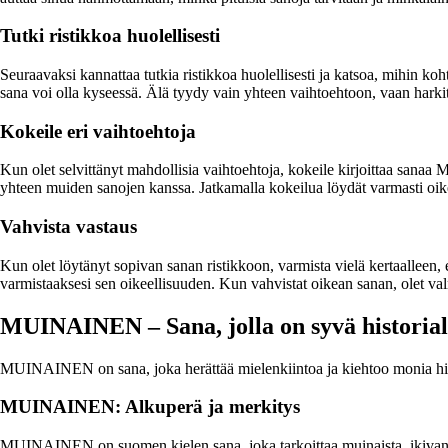
Tutki ristikkoa huolellisesti
Seuraavaksi kannattaa tutkia ristikkoa huolellisesti ja katsoa, mihin koh
sana voi olla kyseessä. Älä tyydy vain yhteen vaihtoehtoon, vaan harkit
Kokeile eri vaihtoehtoja
Kun olet selvittänyt mahdollisia vaihtoehtoja, kokeile kirjoittaa sanaa 
yhteen muiden sanojen kanssa. Jatkamalla kokeilua löydät varmasti oikea
Vahvista vastaus
Kun olet löytänyt sopivan sanan ristikkoon, varmista vielä kertaalleen, e
varmistaaksesi sen oikeellisuuden. Kun vahvistat oikean sanan, olet val
MUINAINEN – Sana, jolla on syvä historial
MUINAINEN on sana, joka herättää mielenkiintoa ja kiehtoo monia histor
MUINAINEN: Alkuperä ja merkitys
MUINAINEN on suomen kielen sana, joka tarkoittaa muinaista, ikivanhaa