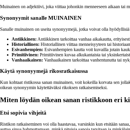
Muinainen on adjektiivi, joka viittaa johonkin menneeseen aikaan tai mu
Synonyymit sanalle MUINAINEN
Sanalle muinainen on useita synonyymejä, jotka voivat olla hyödyllisiä 
Antiikkinen:
Antiikkinen tarkoittaa vanhaa aikakautta, erityisesti
Historiallinen:
Historiallinen viittaa menneisyyteen tai historiaan 
Esivanhempien:
Esivanhempien kautta voit kuvailla jotain kauk
Primitiivinen:
Primitiivinen kuvaa alkukantaista tai yksinkertaist
Vanhaaikainen:
Vanhaaikainen tarkoittaa vanhentunutta tai nyk
Käytä synonyymejä rikosratkaisussa
Kun kohtaat ristikossa sanan muinainen, voit kokeilla korvata sen jollak
oikean synonyymin käytettäväksi rikoksen ratkaisemiseksi.
Miten löydän oikean sanan ristikkoon eri k
Etsi sopivia vihjeitä
Ristikon ratkaiseminen voi olla haastavaa, varsinkin kun etsitään sanaa
auttaa sinua hahmottamaan, minkä pituisia sanoja tarvitaan ja minkälain