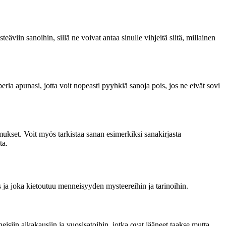
äviin sanoihin, sillä ne voivat antaa sinulle vihjeitä siitä, millainen
ria apunasi, jotta voit nopeasti pyyhkiä sanoja pois, jos ne eivät sovi
timukset. Voit myös tarkistaa sanan esimerkiksi sanakirjasta
ta.
 ja joka kietoutuu menneisyyden mysteereihin ja tarinoihin.
iin aikakausiin ja vuosisatoihin, jotka ovat jääneet taakse mutta