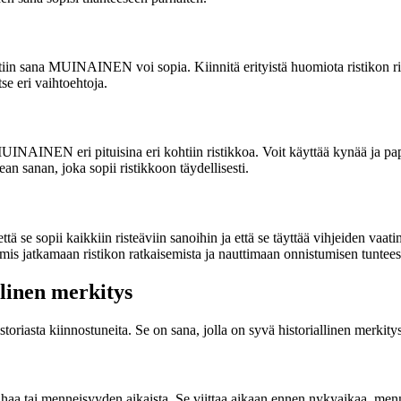
tiin sana MUINAINEN voi sopia. Kiinnitä erityistä huomiota ristikon riste
se eri vaihtoehtoja.
MUINAINEN eri pituisina eri kohtiin ristikkoa. Voit käyttää kynää ja pape
n sanan, joka sopii ristikkoon täydellisesti.
ttä se sopii kaikkiin risteäviin sanoihin ja että se täyttää vihjeiden vaa
mis jatkamaan ristikon ratkaisemista ja nauttimaan onnistumisen tuntees
linen merkitys
iasta kiinnostuneita. Se on sana, jolla on syvä historiallinen merkitys
 tai menneisyyden aikaista. Se viittaa aikaan ennen nykyaikaa, menneis