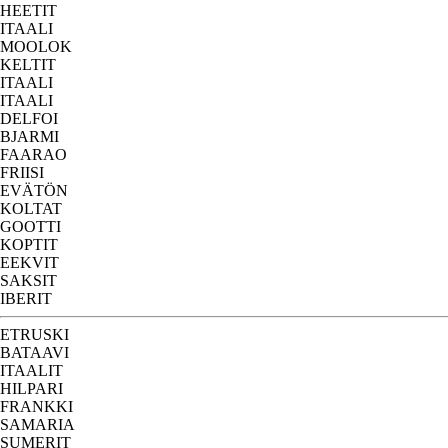
HEETIT
ITAALI
MOOLOK
KELTIT
ITAALI
ITAALI
DELFOI
BJARMI
FAARAO
FRIISI
EVÄTÖN
KOLTAT
GOOTTI
KOPTIT
EEKVIT
SAKSIT
IBERIT
ETRUSKI
BATAAVI
ITAALIT
HILPARI
FRANKKI
SAMARIA
SUMERIT