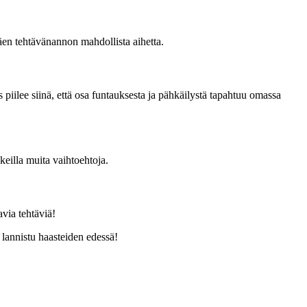
äen tehtävänannon mahdollista aihetta.
ys piilee siinä, että osa funtauksesta ja pähkäilystä tapahtuu omassa
keilla muita vaihtoehtoja.
via tehtäviä!
 lannistu haasteiden edessä!