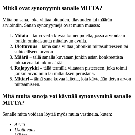
Mitkä ovat synonyymit sanalle MITTA?
Mitta on sana, joka viittaa pituuden, tilavuuden tai määrän
arviointiin. Sanan synonyymejä ovat muun muassa:
Mitata
– tämä verbi kuvaa toimenpidettä, jossa arvioidaan
jonkin ominaisuutta mittaluvun avulla.
Ulottuvuus
– tämä sana viittaa johonkin mittasuhteeseen tai
suhteelliseen arvoon.
Määrä
– tällä sanalla kuvataan jonkin asian konkreettista
lukuarvoa tai lukumäärää.
Rajapyykki
– tällä termillä viitataan pisteeseen, joka toimii
jonkin arvioinnin tai mittauksen perustana.
Mittari
– tämä sana kuvaa laitetta, jota käytetään tietyn arvon
mittaamiseen.
Mitä muita sanoja voi käyttää synonyyminä sanalle
MITTA?
Sanalle mitta voidaan löytää myös muita vastineita, kuten:
Arvio
Ulottuvuus