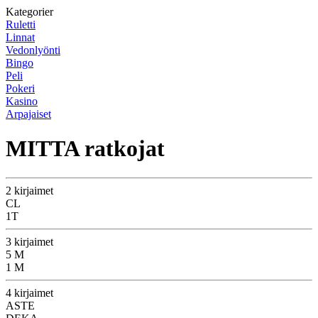
Kategorier
Ruletti
Linnat
Vedonlyönti
Bingo
Peli
Pokeri
Kasino
Arpajaiset
MITTA ratkojat
2 kirjaimet
CL
1T
3 kirjaimet
5 M
1 M
4 kirjaimet
ASTE