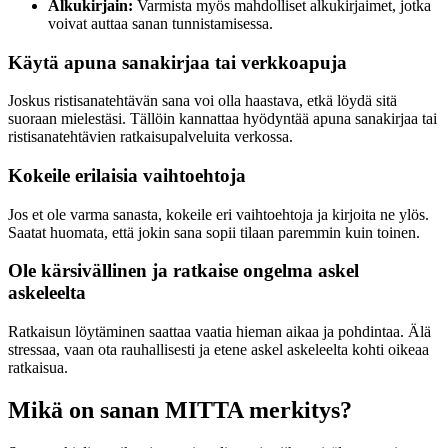
Alkukirjain:
Varmista myös mahdolliset alkukirjaimet, jotka
voivat auttaa sanan tunnistamisessa.
Käytä apuna sanakirjaa tai verkkoapuja
Joskus ristisanatehtävän sana voi olla haastava, etkä löydä sitä
suoraan mielestäsi. Tällöin kannattaa hyödyntää apuna sanakirjaa tai
ristisanatehtävien ratkaisupalveluita verkossa.
Kokeile erilaisia vaihtoehtoja
Jos et ole varma sanasta, kokeile eri vaihtoehtoja ja kirjoita ne ylös.
Saatat huomata, että jokin sana sopii tilaan paremmin kuin toinen.
Ole kärsivällinen ja ratkaise ongelma askel
askeleelta
Ratkaisun löytäminen saattaa vaatia hieman aikaa ja pohdintaa. Älä
stressaa, vaan ota rauhallisesti ja etene askel askeleelta kohti oikeaa
ratkaisua.
Mikä on sanan MITTA merkitys?