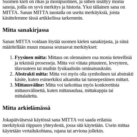
Suomen kieli on rikas ja monipuolinen, ja siihen sisältyy monia
sanoja, joilla on syvä merkitys ja historia. Yksi tällainen sana on
MITTA. Sanan MITTA taustalla on useita merkityksiä, joista
käsittelemme tässä artikkelissa tarkemmin.
Mitta sanakirjassa
Sanan MITTA voidaan löytää suomen kielen sanakirjasta, ja siinä
määritellään muun muassa seuraavat merkitykset:
Fyysinen mitta:
Mittaus on olennainen osa monia tieteellisiä
ja teknisiä prosesseja. Mitta voi viitata pituuteen, leveyteen,
tilavuuteen tai muihin fysikaalisiin ominaisuuksiin.
Abstrakti mitta:
Mitta voi myös olla symbolinen tai abstrakti
käsite, kuten esimerkiksi aikamitta tai tunneperäinen mittari.
Mittausväline:
Mitta voi tarkoittaa myös konkreettista
mittausvälinettä, kuten mittanauhaa, mittakuppia tai
mittalaitetta.
Mitta arkielämässä
Jokapäiväisessä käytössä sana MITTA voi saada erilaisia
merkityksiä riippuen yhteydestä, jossa sitä käytetään. Usein mittaa
käytetään vertailukohtana, rajana tai arviona jollekin.