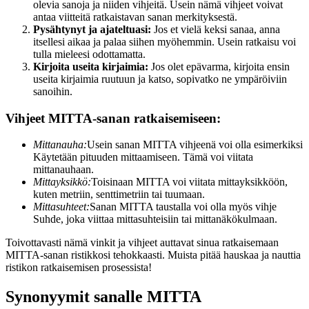
olevia sanoja ja niiden vihjeitä. Usein nämä vihjeet voivat
antaa viitteitä ratkaistavan sanan merkityksestä.
Pysähtynyt ja ajateltuasi:
Jos et vielä keksi sanaa, anna
itsellesi aikaa ja palaa siihen myöhemmin. Usein ratkaisu voi
tulla mieleesi odottamatta.
Kirjoita useita kirjaimia:
Jos olet epävarma, kirjoita ensin
useita kirjaimia ruutuun ja katso, sopivatko ne ympäröiviin
sanoihin.
Vihjeet MITTA-sanan ratkaisemiseen:
Mittanauha:
Usein sanan MITTA vihjeenä voi olla esimerkiksi
Käytetään pituuden mittaamiseen. Tämä voi viitata
mittanauhaan.
Mittayksikkö:
Toisinaan MITTA voi viitata mittayksikköön,
kuten metriin, senttimetriin tai tuumaan.
Mittasuhteet:
Sanan MITTA taustalla voi olla myös vihje
Suhde, joka viittaa mittasuhteisiin tai mittanäkökulmaan.
Toivottavasti nämä vinkit ja vihjeet auttavat sinua ratkaisemaan
MITTA-sanan ristikkosi tehokkaasti. Muista pitää hauskaa ja nauttia
ristikon ratkaisemisen prosessista!
Synonyymit sanalle MITTA