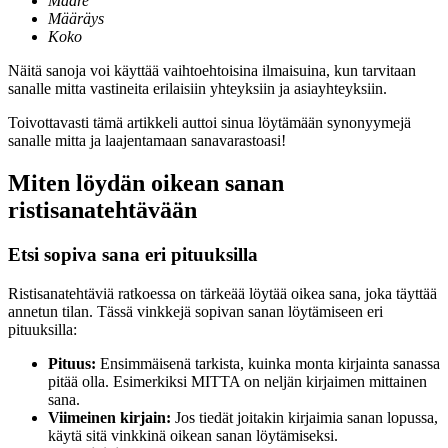
Määre
Määräys
Koko
Näitä sanoja voi käyttää vaihtoehtoisina ilmaisuina, kun tarvitaan
sanalle mitta vastineita erilaisiin yhteyksiin ja asiayhteyksiin.
Toivottavasti tämä artikkeli auttoi sinua löytämään synonyymejä
sanalle mitta ja laajentamaan sanavarastoasi!
Miten löydän oikean sanan
ristisanatehtävään
Etsi sopiva sana eri pituuksilla
Ristisanatehtäviä ratkoessa on tärkeää löytää oikea sana, joka täyttää
annetun tilan. Tässä vinkkejä sopivan sanan löytämiseen eri
pituuksilla:
Pituus:
Ensimmäisenä tarkista, kuinka monta kirjainta sanassa
pitää olla. Esimerkiksi MITTA on neljän kirjaimen mittainen
sana.
Viimeinen kirjain:
Jos tiedät joitakin kirjaimia sanan lopussa,
käytä sitä vinkkinä oikean sanan löytämiseksi.