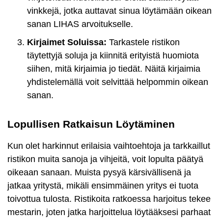
vinkkejä, jotka auttavat sinua löytämään oikean
sanan LIHAS arvoitukselle.
Kirjaimet Soluissa:
Tarkastele ristikon
täytettyjä soluja ja kiinnitä erityistä huomiota
siihen, mitä kirjaimia jo tiedät. Näitä kirjaimia
yhdistelemällä voit selvittää helpommin oikean
sanan.
Lopullisen Ratkaisun Löytäminen
Kun olet harkinnut erilaisia vaihtoehtoja ja tarkkaillut
ristikon muita sanoja ja vihjeitä, voit lopulta päätyä
oikeaan sanaan. Muista pysyä kärsivällisenä ja
jatkaa yritystä, mikäli ensimmäinen yritys ei tuota
toivottua tulosta. Ristikoita ratkoessa harjoitus tekee
mestarin, joten jatka harjoittelua löytääksesi parhaat