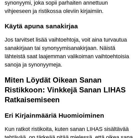
synonyymi, joka sopii parhaiten annettuun
vihjeeseen ja ristikossa oleviin kirjaimiin.
Käytä apuna sanakirjaa
Jos tarvitset lisää vaihtoehtoja, voit aina turvautua
sanakirjaan tai synonyymisanakirjaan. Näistä
lähteistä saat laajemman valikoiman vaihtoehtoisia
sanoja ja synonyymeja.
Miten Löydät Oikean Sanan
Ristikkoon: Vinkkejä Sanan LIHAS
Ratkaisemiseen
Eri Kirjainmääriä Huomioiminen
Kun ratkot ristikoita, kuten sanan LIHAS sisältävää
tehtävää, on tärkeää pitää mielessä, että oikea sana