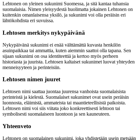
Lehtonen on yleinen sukunimi Suomessa, ja sitä kantaa tuhansia
suomalaisia. Nimen yleisyydestä huolimatta jokainen Lehtonen on
kuitenkin omanlaisensa yksilö, ja sukunimi voi olla peräisin eri
lähtökohdista eri suvuissa.
Lehtosen merkitys nykypäivänä
Nykypäivänä sukunimi ei enää välttämättä kuvasta henkilön
asuinpaikkaa tai ammattia, kuten aiemmin saattoi olla tapana. Sen
sijaan sukunimi on osa identiteettiä ja kertoo myös perheen
historiasta ja juurista. Lehtosen kaltaiset sukunimet luovat yhteyden
menneisyyteen ja perinteisiin.
Lehtosen nimen juuret
Lehtosen nimi saattaa juontaa juurensa vanhoista suomalaisista
perinteistä ja kielestä. Suomalaiset sukunimet ovat usein peräisin
luonnosta, eläimistä, ammateista tai maantieteellisistä paikoista.
Lehtosen nimi voi siis viitata joko konkreettisesti lehtoon tai
symbolisesti suomalaiseen luontoon ja sen kauneuteen.
Yhteenveto
Lehtonen on suomalainen sukunimi, joka yhdistetään usein metsään