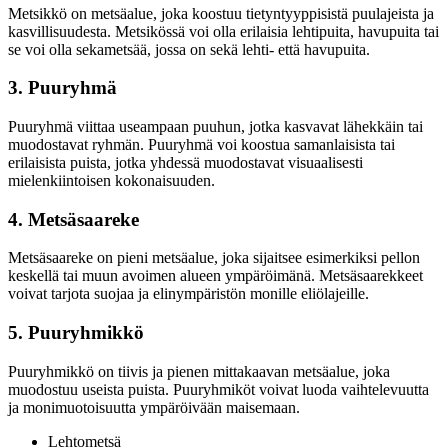
Metsikkö on metsäalue, joka koostuu tietyntyyppisistä puulajeista ja
kasvillisuudesta. Metsikössä voi olla erilaisia lehtipuita, havupuita tai
se voi olla sekametsää, jossa on sekä lehti- että havupuita.
3. Puuryhmä
Puuryhmä viittaa useampaan puuhun, jotka kasvavat lähekkäin tai
muodostavat ryhmän. Puuryhmä voi koostua samanlaisista tai
erilaisista puista, jotka yhdessä muodostavat visuaalisesti
mielenkiintoisen kokonaisuuden.
4. Metsäsaareke
Metsäsaareke on pieni metsäalue, joka sijaitsee esimerkiksi pellon
keskellä tai muun avoimen alueen ympäröimänä. Metsäsaarekkeet
voivat tarjota suojaa ja elinympäristön monille eliölajeille.
5. Puuryhmikkö
Puuryhmikkö on tiivis ja pienen mittakaavan metsäalue, joka
muodostuu useista puista. Puuryhmiköt voivat luoda vaihtelevuutta
ja monimuotoisuutta ympäröivään maisemaan.
Lehtometsä