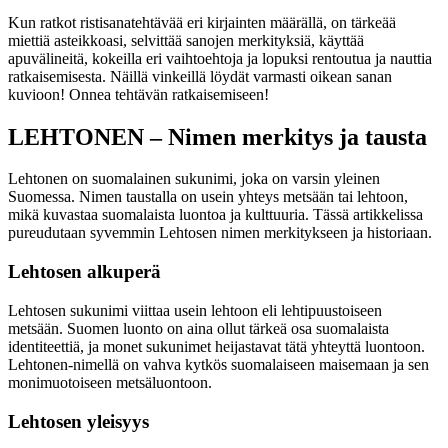
Kun ratkot ristisanatehtävää eri kirjainten määrällä, on tärkeää
miettiä asteikkoasi, selvittää sanojen merkityksiä, käyttää
apuvälineitä, kokeilla eri vaihtoehtoja ja lopuksi rentoutua ja nauttia
ratkaisemisesta. Näillä vinkeillä löydät varmasti oikean sanan
kuvioon! Onnea tehtävän ratkaisemiseen!
LEHTONEN – Nimen merkitys ja tausta
Lehtonen on suomalainen sukunimi, joka on varsin yleinen
Suomessa. Nimen taustalla on usein yhteys metsään tai lehtoon,
mikä kuvastaa suomalaista luontoa ja kulttuuria. Tässä artikkelissa
pureudutaan syvemmin Lehtosen nimen merkitykseen ja historiaan.
Lehtosen alkuperä
Lehtosen sukunimi viittaa usein lehtoon eli lehtipuustoiseen
metsään. Suomen luonto on aina ollut tärkeä osa suomalaista
identiteettiä, ja monet sukunimet heijastavat tätä yhteyttä luontoon.
Lehtonen-nimellä on vahva kytkös suomalaiseen maisemaan ja sen
monimuotoiseen metsäluontoon.
Lehtosen yleisyys