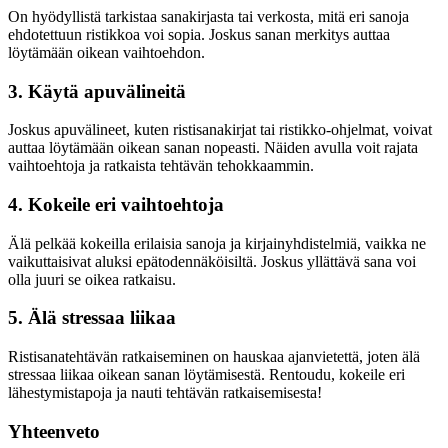
On hyödyllistä tarkistaa sanakirjasta tai verkosta, mitä eri sanoja
ehdotettuun ristikkoa voi sopia. Joskus sanan merkitys auttaa
löytämään oikean vaihtoehdon.
3. Käytä apuvälineitä
Joskus apuvälineet, kuten ristisanakirjat tai ristikko-ohjelmat, voivat
auttaa löytämään oikean sanan nopeasti. Näiden avulla voit rajata
vaihtoehtoja ja ratkaista tehtävän tehokkaammin.
4. Kokeile eri vaihtoehtoja
Älä pelkää kokeilla erilaisia sanoja ja kirjainyhdistelmiä, vaikka ne
vaikuttaisivat aluksi epätodennäköisiltä. Joskus yllättävä sana voi
olla juuri se oikea ratkaisu.
5. Älä stressaa liikaa
Ristisanatehtävän ratkaiseminen on hauskaa ajanvietettä, joten älä
stressaa liikaa oikean sanan löytämisestä. Rentoudu, kokeile eri
lähestymistapoja ja nauti tehtävän ratkaisemisesta!
Yhteenveto