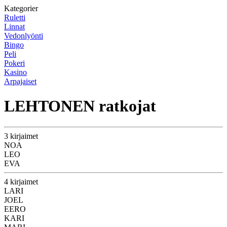
Kategorier
Ruletti
Linnat
Vedonlyönti
Bingo
Peli
Pokeri
Kasino
Arpajaiset
LEHTONEN ratkojat
3 kirjaimet
NOA
LEO
EVA
4 kirjaimet
LARI
JOEL
EERO
KARI