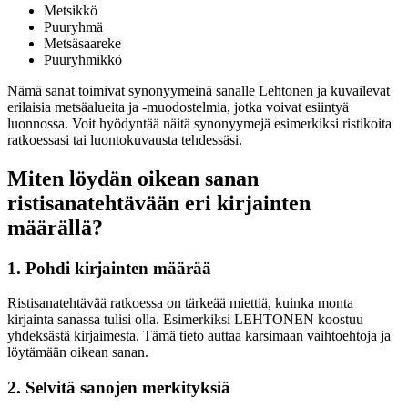
Metsikkö
Puuryhmä
Metsäsaareke
Puuryhmikkö
Nämä sanat toimivat synonyymeinä sanalle Lehtonen ja kuvailevat
erilaisia metsäalueita ja -muodostelmia, jotka voivat esiintyä
luonnossa. Voit hyödyntää näitä synonyymejä esimerkiksi ristikoita
ratkoessasi tai luontokuvausta tehdessäsi.
Miten löydän oikean sanan
ristisanatehtävään eri kirjainten
määrällä?
1. Pohdi kirjainten määrää
Ristisanatehtävää ratkoessa on tärkeää miettiä, kuinka monta
kirjainta sanassa tulisi olla. Esimerkiksi LEHTONEN koostuu
yhdeksästä kirjaimesta. Tämä tieto auttaa karsimaan vaihtoehtoja ja
löytämään oikean sanan.
2. Selvitä sanojen merkityksiä