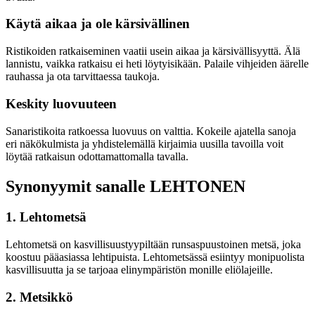
Käytä aikaa ja ole kärsivällinen
Ristikoiden ratkaiseminen vaatii usein aikaa ja kärsivällisyyttä. Älä
lannistu, vaikka ratkaisu ei heti löytyisikään. Palaile vihjeiden äärelle
rauhassa ja ota tarvittaessa taukoja.
Keskity luovuuteen
Sanaristikoita ratkoessa luovuus on valttia. Kokeile ajatella sanoja
eri näkökulmista ja yhdistelemällä kirjaimia uusilla tavoilla voit
löytää ratkaisun odottamattomalla tavalla.
Synonyymit sanalle LEHTONEN
1. Lehtometsä
Lehtometsä on kasvillisuustyypiltään runsaspuustoinen metsä, joka
koostuu pääasiassa lehtipuista. Lehtometsässä esiintyy monipuolista
kasvillisuutta ja se tarjoaa elinympäristön monille eliölajeille.
2. Metsikkö