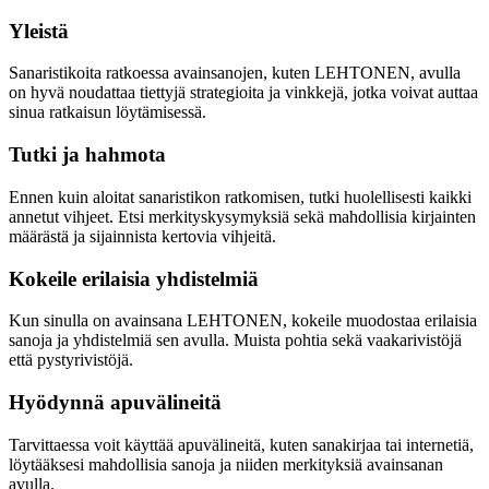
Yleistä
Sanaristikoita ratkoessa avainsanojen, kuten LEHTONEN, avulla
on hyvä noudattaa tiettyjä strategioita ja vinkkejä, jotka voivat auttaa
sinua ratkaisun löytämisessä.
Tutki ja hahmota
Ennen kuin aloitat sanaristikon ratkomisen, tutki huolellisesti kaikki
annetut vihjeet. Etsi merkityskysymyksiä sekä mahdollisia kirjainten
määrästä ja sijainnista kertovia vihjeitä.
Kokeile erilaisia yhdistelmiä
Kun sinulla on avainsana LEHTONEN, kokeile muodostaa erilaisia
sanoja ja yhdistelmiä sen avulla. Muista pohtia sekä vaakarivistöjä
että pystyrivistöjä.
Hyödynnä apuvälineitä
Tarvittaessa voit käyttää apuvälineitä, kuten sanakirjaa tai internetiä,
löytääksesi mahdollisia sanoja ja niiden merkityksiä avainsanan
avulla.