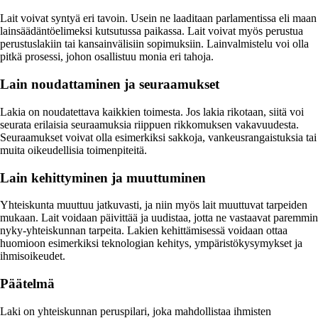
Lait voivat syntyä eri tavoin. Usein ne laaditaan parlamentissa eli maan
lainsäädäntöelimeksi kutsutussa paikassa. Lait voivat myös perustua
perustuslakiin tai kansainvälisiin sopimuksiin. Lainvalmistelu voi olla
pitkä prosessi, johon osallistuu monia eri tahoja.
Lain noudattaminen ja seuraamukset
Lakia on noudatettava kaikkien toimesta. Jos lakia rikotaan, siitä voi
seurata erilaisia seuraamuksia riippuen rikkomuksen vakavuudesta.
Seuraamukset voivat olla esimerkiksi sakkoja, vankeusrangaistuksia tai
muita oikeudellisia toimenpiteitä.
Lain kehittyminen ja muuttuminen
Yhteiskunta muuttuu jatkuvasti, ja niin myös lait muuttuvat tarpeiden
mukaan. Lait voidaan päivittää ja uudistaa, jotta ne vastaavat paremmin
nyky-yhteiskunnan tarpeita. Lakien kehittämisessä voidaan ottaa
huomioon esimerkiksi teknologian kehitys, ympäristökysymykset ja
ihmisoikeudet.
Päätelmä
Laki on yhteiskunnan peruspilari, joka mahdollistaa ihmisten