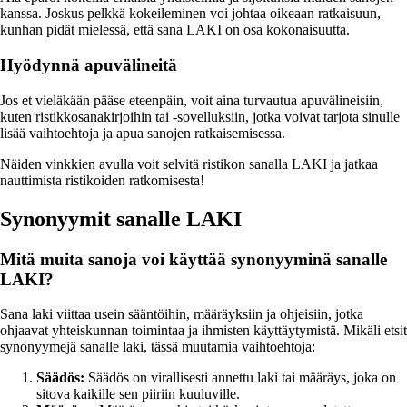
kanssa. Joskus pelkkä kokeileminen voi johtaa oikeaan ratkaisuun,
kunhan pidät mielessä, että sana LAKI on osa kokonaisuutta.
Hyödynnä apuvälineitä
Jos et vieläkään pääse eteenpäin, voit aina turvautua apuvälineisiin,
kuten ristikkosanakirjoihin tai -sovelluksiin, jotka voivat tarjota sinulle
lisää vaihtoehtoja ja apua sanojen ratkaisemisessa.
Näiden vinkkien avulla voit selvitä ristikon sanalla LAKI ja jatkaa
nauttimista ristikoiden ratkomisesta!
Synonyymit sanalle LAKI
Mitä muita sanoja voi käyttää synonyyminä sanalle
LAKI?
Sana laki viittaa usein sääntöihin, määräyksiin ja ohjeisiin, jotka
ohjaavat yhteiskunnan toimintaa ja ihmisten käyttäytymistä. Mikäli etsit
synonyymejä sanalle laki, tässä muutamia vaihtoehtoja:
Säädös:
Säädös on virallisesti annettu laki tai määräys, joka on
sitova kaikille sen piiriin kuuluville.