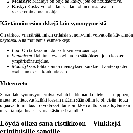
Määräys:
Määräys on ohje tai käsky, jota on noudatettava.
Käsky:
Käsky voi olla lainsäädännöllinen määräys tai
yleisemmin annettu ohje.
Käytännön esimerkkejä lain synonyymeistä
On tärkeää ymmärtää, miten erilaisia synonyymit voivat olla käytännön
käytössä. Alla muutamia esimerkkejä:
Lain:
On tärkeää noudattaa liikenteen sääntöjä.
Säädöksen:
Hallitus hyväksyi uuden säädöksen, joka koskee
ympäristönsuojelua.
Määräyksen:
Johtaja antoi määräyksen kaikkien työntekijöiden
osallistumisesta koulutukseen.
Yhteenveto
Sanan laki synonyymit voivat vaihdella hieman kontekstista riippuen,
mutta ne viittaavat kaikki jossain määrin sääntöihin ja ohjeisiin, jotka
ohjaavat toimintaa. Toivottavasti tämä artikkeli auttoi sinua löytämään
uusia tapoja ilmaista sama käsite eri sanoilla!
Löydä oikea sana ristikkoon – Vinkkejä
eripituisille sanoille