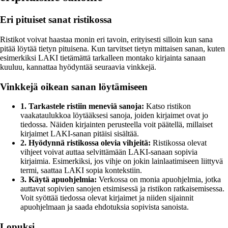
Eri pituiset sanat ristikossa
Ristikot voivat haastaa monin eri tavoin, erityisesti silloin kun sana
pitää löytää tietyn pituisena. Kun tarvitset tietyn mittaisen sanan, kuten
esimerkiksi LAKI tietämättä tarkalleen montako kirjainta sanaan
kuuluu, kannattaa hyödyntää seuraavia vinkkejä.
Vinkkejä oikean sanan löytämiseen
1. Tarkastele ristiin meneviä sanoja:
Katso ristikon
vaakataulukkoa löytääksesi sanoja, joiden kirjaimet ovat jo
tiedossa. Näiden kirjainten perusteella voit päätellä, millaiset
kirjaimet LAKI-sanan pitäisi sisältää.
2. Hyödynnä ristikossa olevia vihjeitä:
Ristikossa olevat
vihjeet voivat auttaa selvittämään LAKI-sanaan sopivia
kirjaimia. Esimerkiksi, jos vihje on jokin lainlaatimiseen liittyvä
termi, saattaa LAKI sopia kontekstiin.
3. Käytä apuohjelmia:
Verkossa on monia apuohjelmia, jotka
auttavat sopivien sanojen etsimisessä ja ristikon ratkaisemisessa.
Voit syöttää tiedossa olevat kirjaimet ja niiden sijainnit
apuohjelmaan ja saada ehdotuksia sopivista sanoista.
Lopuksi