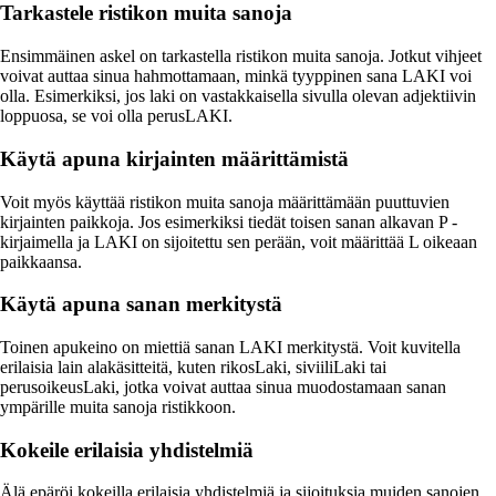
Tarkastele ristikon muita sanoja
Ensimmäinen askel on tarkastella ristikon muita sanoja. Jotkut vihjeet
voivat auttaa sinua hahmottamaan, minkä tyyppinen sana LAKI voi
olla. Esimerkiksi, jos laki on vastakkaisella sivulla olevan adjektiivin
loppuosa, se voi olla perusLAKI.
Käytä apuna kirjainten määrittämistä
Voit myös käyttää ristikon muita sanoja määrittämään puuttuvien
kirjainten paikkoja. Jos esimerkiksi tiedät toisen sanan alkavan P -
kirjaimella ja LAKI on sijoitettu sen perään, voit määrittää L oikeaan
paikkaansa.
Käytä apuna sanan merkitystä
Toinen apukeino on miettiä sanan LAKI merkitystä. Voit kuvitella
erilaisia lain alakäsitteitä, kuten rikosLaki, siviiliLaki tai
perusoikeusLaki, jotka voivat auttaa sinua muodostamaan sanan
ympärille muita sanoja ristikkoon.
Kokeile erilaisia yhdistelmiä
Älä epäröi kokeilla erilaisia yhdistelmiä ja sijoituksia muiden sanojen