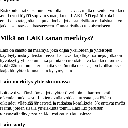
Ristikoiden ratkaiseminen voi olla haastavaa, mutta oikeiden vinkkien
avulla voit löytää sopivan sanan, kuten LAKI. Älä epäröi kokeilla
erilaisia strategioita ja apuvälineitä, jotta saat ristikon ratkaistua ja voit
jatkaa seuraavaan haasteeseen. Onnea ristikon ratkaisemiseen!
Mikä on LAKI sanan merkitys?
Laki on sääntö tai määräys, joka ohjaa yksilöiden ja yhteisöjen
käyttäytymistä yhteiskunnassa. Lait ovat kirjattuja normeja, jotka on
hyväksytty yhteiskunnassa ja niitä on noudatettava kaikkien toimesta.
Laki säätelee monia eri asioita yksilön oikeuksista ja velvollisuuksista
laajoihin yhteiskunnallisiin kysymyksiin.
Lain merkitys yhteiskunnassa
Lait ovat välttämättömiä, jotta yhteisö voi toimia harmonisesti ja
oikeudenmukaisesti. Lakien avulla voidaan turvata yksilöiden
oikeudet, ylläpitää järjestystä ja ratkaista konflikteja. Ne antavat myös
raamit, joiden sisällä yhteiskunta toimii. Laki luo perustan
oikeusvaltiolle, jossa kaikki ovat saman lain edessä.
Lain synty