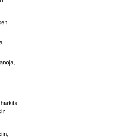
on
sen
a
anoja,
 harkita
kin
iin,