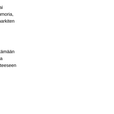
ai
umoria,
harkiten
öytämään
ja
anteeseen