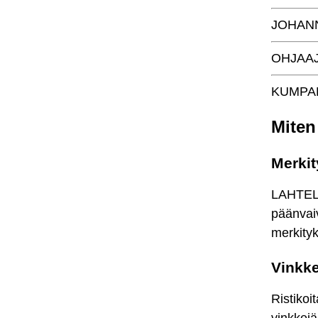
JOHAN
OHJAA
KUMPA
Miten
Merkit
LAHTELA 
päänvaiv
merkityks
Vinkke
Ristikoi