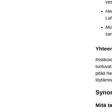
ves
Hen
Lah
Muu
san
Yhtee
Ristikoi
tuntuvat
pitää ha
löytämis
Synon
Mitä t