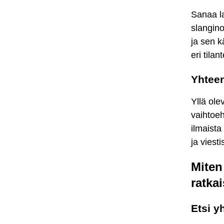
Sanaa la
slangino
ja sen k
eri tilan
Yhtee
Yllä ole
vaihtoeh
ilmaista
ja viesti
Miten
ratka
Etsi y