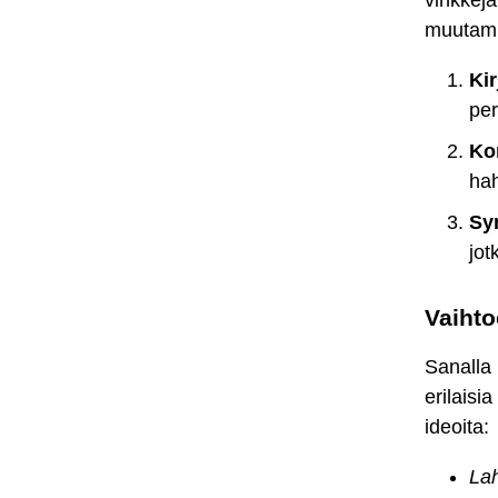
vinkkejä
muutamia
Kir
per
Ko
ha
Sy
jot
Vaihto
Sanalla 
erilaisi
ideoita:
Lah