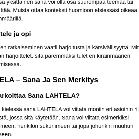
sa yksittäinen sana voi olla osa suurempaa teemaa tai
ttää. Muista ottaa konteksti huomioon etsiessäsi oikeaa
inmäärillä.
tele ja opi
jen ratkaiseminen vaatii harjoitusta ja kärsivällisyyttä. Mi
harjoittelet, sitä paremmaksi tulet eri kirainmäärien
emisessa.
LA – Sana Ja Sen Merkitys
Tarkoittaa Sana LAHTELA?
ielessä sana LAHTELA voi viitata moniin eri asioihin r
tä, jossa sitä käytetään. Sana voi viitata esimerkiksi
imeen, henkilön sukunimeen tai jopa johonkin muuhun
seen.