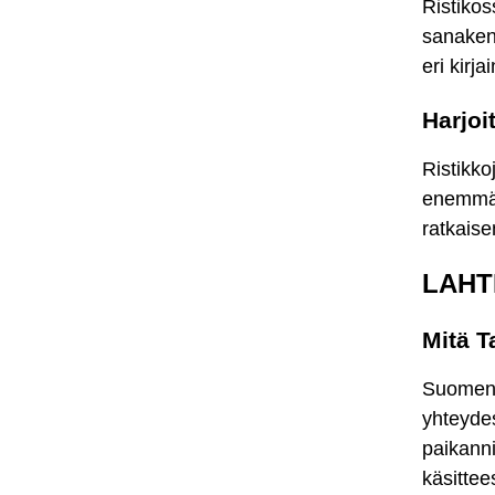
Ristikos
sanaken
eri kirja
Harjoit
Ristikko
enemmän 
ratkais
LAHTE
Mitä 
Suomen k
yhteydes
paikann
käsittee