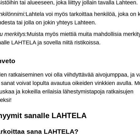
istöihin tai alueeseen, joka liittyy jollain tavalla Lahteen.
kilönnimi:
Lahtela voi myös tarkoittaa henkilöä, joka on k
desta tai jolla on jokin yhteys Lahteen.
 merkitys:
Muista myös miettiä muita mahdollisia merkit
alle LAHTELA ja sovella niitä ristikoissa.
nveto
den ratkaiseminen voi olla viihdyttävää aivojumppaa, ja va
 sanat voivat lopulta avautua oikeiden vinkkien avulla. M
uskaa ja kokeilla erilaisia lähestymistapoja ratkaisujen
eksi!
yymit sanalle LAHTELA
arkoittaa sana LAHTELA?