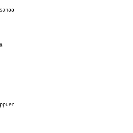
 sanaa
tä
iippuen