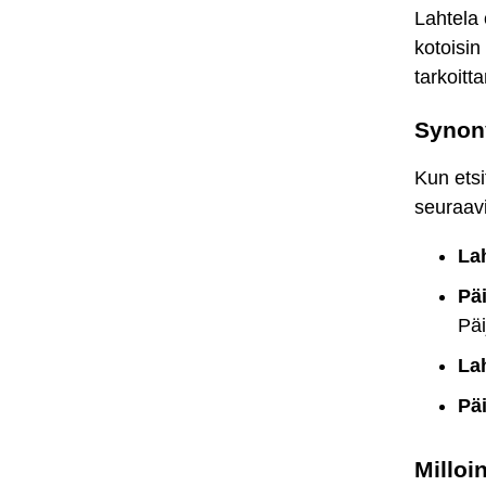
Lahtela 
kotoisi
tarkoitt
Synony
Kun etsi
seuraav
La
Pä
Päi
La
Pä
Milloi