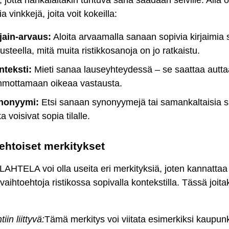
, jotta hankalaltakin tuntuva sana saadaan selville. Alla 
 vinkkejä, joita voit kokeilla:
jain-arvaus:
Aloita arvaamalla sanaan sopivia kirjaimia 
usteella, mitä muita ristikkosanoja on jo ratkaistu.
nteksti:
Mieti sanaa lauseyhteydessä – se saattaa autta
hmottamaan oikeaa vastausta.
nonyymi:
Etsi sanaan synonyymejä tai samankaltaisia s
ka voisivat sopia tilalle.
ehtoiset merkitykset
LAHTELA voi olla useita eri merkityksiä, joten kannattaa
a vaihtoehtoja ristikossa sopivalla kontekstilla. Tässä joita
tiin liittyvä:
Tämä merkitys voi viitata esimerkiksi kaupunk