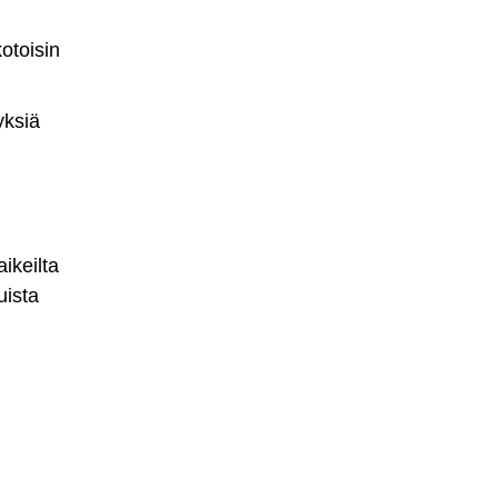
otoisin
yksiä
ikeilta
uista