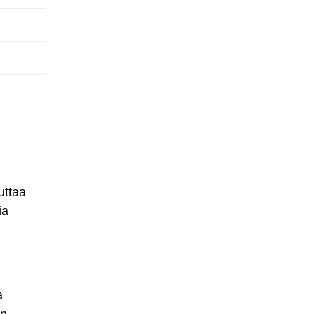
uttaa
ia
a