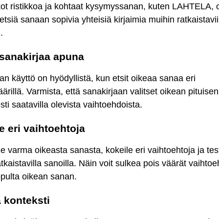
kot ristikkoa ja kohtaat kysymyssanan, kuten LAHTELA, 
etsiä sanaan sopivia yhteisiä kirjaimia muihin ratkaistavi
.
sanakirjaa apuna
an käyttö on hyödyllistä, kun etsit oikeaa sanaa eri
äärillä. Varmista, että sanakirjaan valitset oikean pituise
ti saatavilla olevista vaihtoehdoista.
e eri vaihtoehtoja
le varma oikeasta sanasta, kokeile eri vaihtoehtoja ja tes
atkaistavilla sanoilla. Näin voit sulkea pois väärät vaihtoe
opulta oikean sanan.
 konteksti