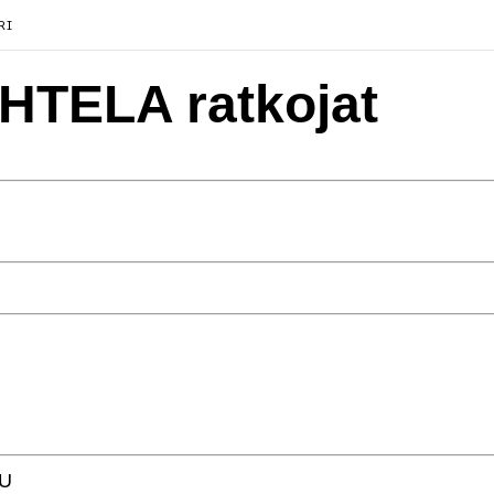
RI
HTELA ratkojat
U