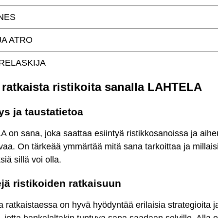
NES
JA ATRO
RELASKIJA
 ratkaista ristikoita sanalla LAHTELA
ys ja taustatietoa
on sana, joka saattaa esiintyä ristikkosanoissa ja aihe
aa. On tärkeää ymmärtää mitä sana tarkoittaa ja millais
iä sillä voi olla.
jä ristikoiden ratkaisuun
ta ratkaistaessa on hyvä hyödyntää erilaisia strategioita j