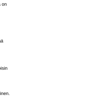
a on
ää
isin
inen.