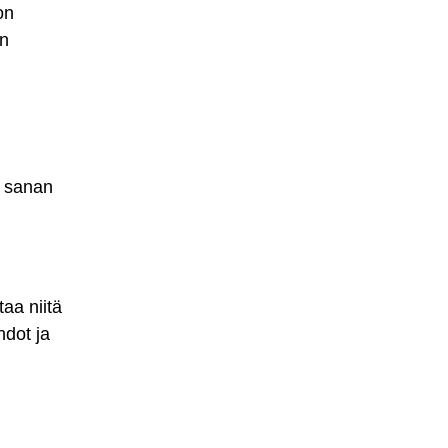
on
in
n sanan
taa niitä
hdot ja