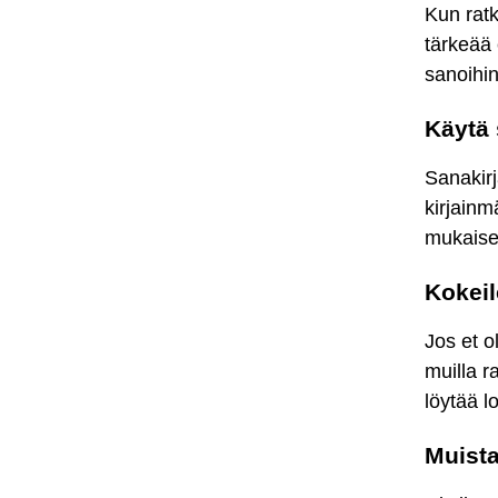
Kun rat
tärkeää 
sanoihin
Käytä 
Sanakirj
kirjainm
mukaises
Kokeil
Jos et o
muilla r
löytää l
Muista