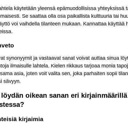
htela käytetään yleensä epämuodollisissa yhteyksissä t
maisesti. Se saattaa olla osa paikallista kulttuuria tai hu
äyttö voi vaihdella tilanteen mukaan. Kannattaa käyttää 
teissa.
nveto
vat synonyymit ja vastaavat sanat voivat auttaa sinua l
toja ilmaisulle lahtela. Kielen rikkaus tarjoaa monia tapo
 sama asia, joten voit valita sen, joka parhaiten sopii til
si sävyyn.
 löydän oikean sanan eri kirjainmäärillä
istessa?
hteisiä kirjaimia