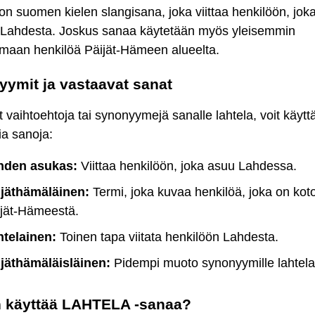
on suomen kielen slangisana, joka viittaa henkilöön, jok
n Lahdesta. Joskus sanaa käytetään myös yleisemmin
amaan henkilöä Päijät-Hämeen alueelta.
ymit ja vastaavat sanat
t vaihtoehtoja tai synonyymejä sanalle lahtela, voit käytt
ia sanoja:
hden asukas:
Viittaa henkilöön, joka asuu Lahdessa.
ijäthämäläinen:
Termi, joka kuvaa henkilöä, joka on koto
jät-Hämeestä.
htelainen:
Toinen tapa viitata henkilöön Lahdesta.
ijäthämäläisläinen:
Pidempi muoto synonyymille lahtela
n käyttää LAHTELA -sanaa?