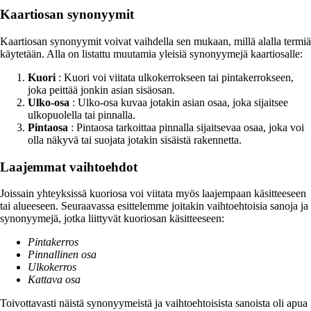
Kaartiosan synonyymit
Kaartiosan synonyymit voivat vaihdella sen mukaan, millä alalla termiä
käytetään. Alla on listattu muutamia yleisiä synonyymejä kaartiosalle:
Kuori
: Kuori voi viitata ulkokerrokseen tai pintakerrokseen,
joka peittää jonkin asian sisäosan.
Ulko-osa
: Ulko-osa kuvaa jotakin asian osaa, joka sijaitsee
ulkopuolella tai pinnalla.
Pintaosa
: Pintaosa tarkoittaa pinnalla sijaitsevaa osaa, joka voi
olla näkyvä tai suojata jotakin sisäistä rakennetta.
Laajemmat vaihtoehdot
Joissain yhteyksissä kuoriosa voi viitata myös laajempaan käsitteeseen
tai alueeseen. Seuraavassa esittelemme joitakin vaihtoehtoisia sanoja ja
synonyymejä, jotka liittyvät kuoriosan käsitteeseen:
Pintakerros
Pinnallinen osa
Ulkokerros
Kattava osa
Toivottavasti näistä synonyymeistä ja vaihtoehtoisista sanoista oli apua