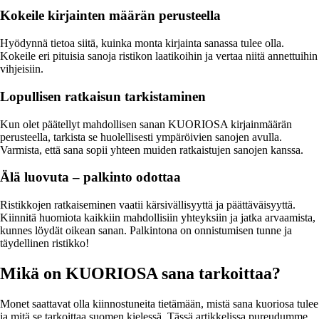
Kokeile kirjainten määrän perusteella
Hyödynnä tietoa siitä, kuinka monta kirjainta sanassa tulee olla.
Kokeile eri pituisia sanoja ristikon laatikoihin ja vertaa niitä annettuihin
vihjeisiin.
Lopullisen ratkaisun tarkistaminen
Kun olet päätellyt mahdollisen sanan KUORIOSA kirjainmäärän
perusteella, tarkista se huolellisesti ympäröivien sanojen avulla.
Varmista, että sana sopii yhteen muiden ratkaistujen sanojen kanssa.
Älä luovuta – palkinto odottaa
Ristikkojen ratkaiseminen vaatii kärsivällisyyttä ja päättäväisyyttä.
Kiinnitä huomiota kaikkiin mahdollisiin yhteyksiin ja jatka arvaamista,
kunnes löydät oikean sanan. Palkintona on onnistumisen tunne ja
täydellinen ristikko!
Mikä on KUORIOSA sana tarkoittaa?
Monet saattavat olla kiinnostuneita tietämään, mistä sana kuoriosa tulee
ja mitä se tarkoittaa suomen kielessä. Tässä artikkelissa pureudumme