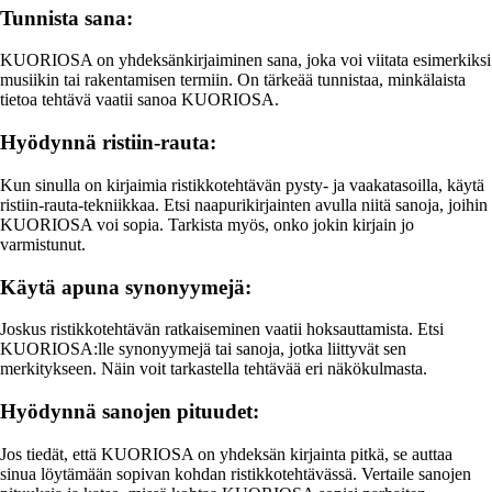
Tunnista sana:
KUORIOSA on yhdeksänkirjaiminen sana, joka voi viitata esimerkiksi
musiikin tai rakentamisen termiin. On tärkeää tunnistaa, minkälaista
tietoa tehtävä vaatii sanoa KUORIOSA.
Hyödynnä ristiin-rauta:
Kun sinulla on kirjaimia ristikkotehtävän pysty- ja vaakatasoilla, käytä
ristiin-rauta-tekniikkaa. Etsi naapurikirjainten avulla niitä sanoja, joihin
KUORIOSA voi sopia. Tarkista myös, onko jokin kirjain jo
varmistunut.
Käytä apuna synonyymejä:
Joskus ristikkotehtävän ratkaiseminen vaatii hoksauttamista. Etsi
KUORIOSA:lle synonyymejä tai sanoja, jotka liittyvät sen
merkitykseen. Näin voit tarkastella tehtävää eri näkökulmasta.
Hyödynnä sanojen pituudet:
Jos tiedät, että KUORIOSA on yhdeksän kirjainta pitkä, se auttaa
sinua löytämään sopivan kohdan ristikkotehtävässä. Vertaile sanojen