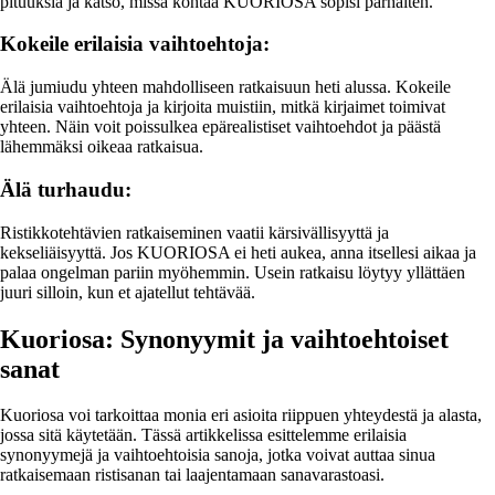
pituuksia ja katso, missä kohtaa KUORIOSA sopisi parhaiten.
Kokeile erilaisia vaihtoehtoja:
Älä jumiudu yhteen mahdolliseen ratkaisuun heti alussa. Kokeile
erilaisia vaihtoehtoja ja kirjoita muistiin, mitkä kirjaimet toimivat
yhteen. Näin voit poissulkea epärealistiset vaihtoehdot ja päästä
lähemmäksi oikeaa ratkaisua.
Älä turhaudu:
Ristikkotehtävien ratkaiseminen vaatii kärsivällisyyttä ja
kekseliäisyyttä. Jos KUORIOSA ei heti aukea, anna itsellesi aikaa ja
palaa ongelman pariin myöhemmin. Usein ratkaisu löytyy yllättäen
juuri silloin, kun et ajatellut tehtävää.
Kuoriosa: Synonyymit ja vaihtoehtoiset
sanat
Kuoriosa voi tarkoittaa monia eri asioita riippuen yhteydestä ja alasta,
jossa sitä käytetään. Tässä artikkelissa esittelemme erilaisia
synonyymejä ja vaihtoehtoisia sanoja, jotka voivat auttaa sinua
ratkaisemaan ristisanan tai laajentamaan sanavarastoasi.