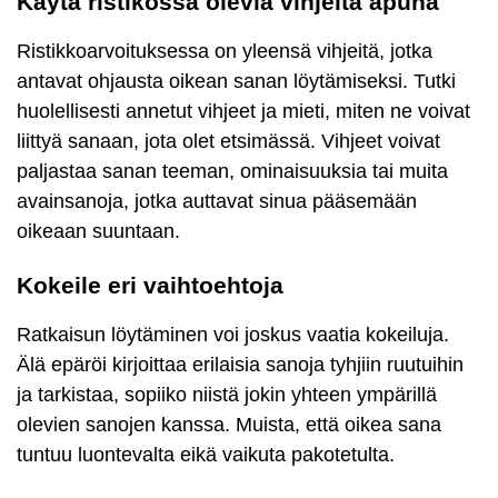
Käytä ristikossa olevia vihjeitä apuna
Ristikkoarvoituksessa on yleensä vihjeitä, jotka
antavat ohjausta oikean sanan löytämiseksi. Tutki
huolellisesti annetut vihjeet ja mieti, miten ne voivat
liittyä sanaan, jota olet etsimässä. Vihjeet voivat
paljastaa sanan teeman, ominaisuuksia tai muita
avainsanoja, jotka auttavat sinua pääsemään
oikeaan suuntaan.
Kokeile eri vaihtoehtoja
Ratkaisun löytäminen voi joskus vaatia kokeiluja.
Älä epäröi kirjoittaa erilaisia sanoja tyhjiin ruutuihin
ja tarkistaa, sopiiko niistä jokin yhteen ympärillä
olevien sanojen kanssa. Muista, että oikea sana
tuntuu luontevalta eikä vaikuta pakotetulta.