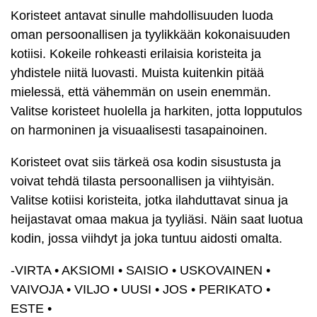
Koristeet antavat sinulle mahdollisuuden luoda
oman persoonallisen ja tyylikkään kokonaisuuden
kotiisi. Kokeile rohkeasti erilaisia koristeita ja
yhdistele niitä luovasti. Muista kuitenkin pitää
mielessä, että vähemmän on usein enemmän.
Valitse koristeet huolella ja harkiten, jotta lopputulos
on harmoninen ja visuaalisesti tasapainoinen.
Koristeet ovat siis tärkeä osa kodin sisustusta ja
voivat tehdä tilasta persoonallisen ja viihtyisän.
Valitse kotiisi koristeita, jotka ilahduttavat sinua ja
heijastavat omaa makua ja tyyliäsi. Näin saat luotua
kodin, jossa viihdyt ja joka tuntuu aidosti omalta.
-VIRTA
•
AKSIOMI
•
SAISIO
•
USKOVAINEN
•
VAIVOJA
•
VILJO
•
UUSI
•
JOS
•
PERIKATO
•
ESTE
•