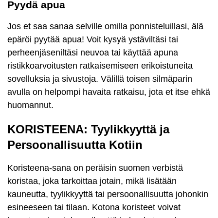
Pyydä apua
Jos et saa sanaa selville omilla ponnisteluillasi, älä
epäröi pyytää apua! Voit kysyä ystäviltäsi tai
perheenjäseniltäsi neuvoa tai käyttää apuna
ristikkoarvoitusten ratkaisemiseen erikoistuneita
sovelluksia ja sivustoja. Välillä toisen silmäparin
avulla on helpompi havaita ratkaisu, jota et itse ehkä
huomannut.
KORISTEENA: Tyylikkyyttä ja
Persoonallisuutta Kotiin
Koristeena-sana on peräisin suomen verbistä
koristaa, joka tarkoittaa jotain, mikä lisätään
kauneutta, tyylikkyyttä tai persoonallisuutta johonkin
esineeseen tai tilaan. Kotona koristeet voivat