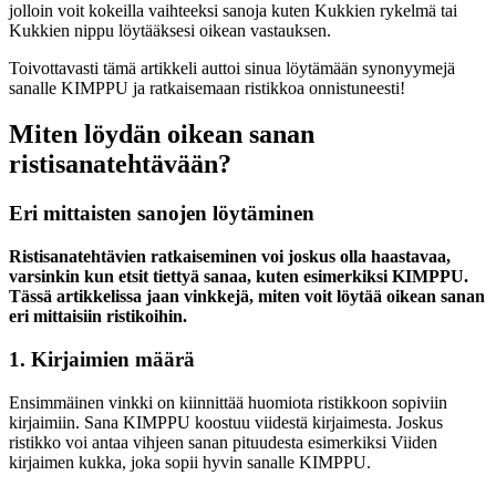
jolloin voit kokeilla vaihteeksi sanoja kuten Kukkien rykelmä tai
Kukkien nippu löytääksesi oikean vastauksen.
Toivottavasti tämä artikkeli auttoi sinua löytämään synonyymejä
sanalle KIMPPU ja ratkaisemaan ristikkoa onnistuneesti!
Miten löydän oikean sanan
ristisanatehtävään?
Eri mittaisten sanojen löytäminen
Ristisanatehtävien ratkaiseminen voi joskus olla haastavaa,
varsinkin kun etsit tiettyä sanaa, kuten esimerkiksi KIMPPU.
Tässä artikkelissa jaan vinkkejä, miten voit löytää oikean sanan
eri mittaisiin ristikoihin.
1. Kirjaimien määrä
Ensimmäinen vinkki on kiinnittää huomiota ristikkoon sopiviin
kirjaimiin. Sana KIMPPU koostuu viidestä kirjaimesta. Joskus
ristikko voi antaa vihjeen sanan pituudesta esimerkiksi Viiden
kirjaimen kukka, joka sopii hyvin sanalle KIMPPU.