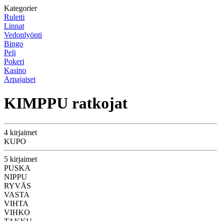
Kategorier
Ruletti
Linnat
Vedonlyönti
Bingo
Peli
Pokeri
Kasino
Arpajaiset
KIMPPU ratkojat
4 kirjaimet
KUPO
5 kirjaimet
PUSKA
NIPPU
RYVÄS
VASTA
VIHTA
VIHKO