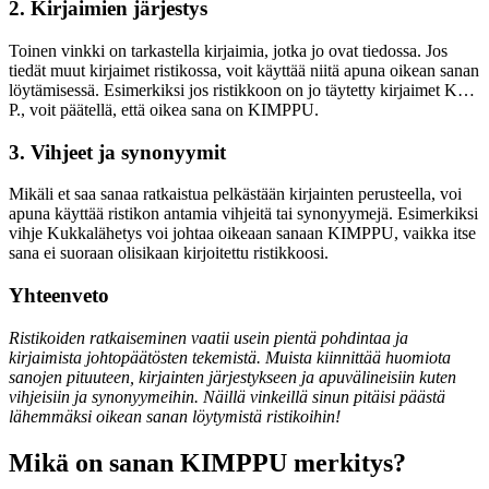
2. Kirjaimien järjestys
Toinen vinkki on tarkastella kirjaimia, jotka jo ovat tiedossa. Jos
tiedät muut kirjaimet ristikossa, voit käyttää niitä apuna oikean sanan
löytämisessä. Esimerkiksi jos ristikkoon on jo täytetty kirjaimet K…
P., voit päätellä, että oikea sana on KIMPPU.
3. Vihjeet ja synonyymit
Mikäli et saa sanaa ratkaistua pelkästään kirjainten perusteella, voi
apuna käyttää ristikon antamia vihjeitä tai synonyymejä. Esimerkiksi
vihje Kukkalähetys voi johtaa oikeaan sanaan KIMPPU, vaikka itse
sana ei suoraan olisikaan kirjoitettu ristikkoosi.
Yhteenveto
Ristikoiden ratkaiseminen vaatii usein pientä pohdintaa ja
kirjaimista johtopäätösten tekemistä. Muista kiinnittää huomiota
sanojen pituuteen, kirjainten järjestykseen ja apuvälineisiin kuten
vihjeisiin ja synonyymeihin. Näillä vinkeillä sinun pitäisi päästä
lähemmäksi oikean sanan löytymistä ristikoihin!
Mikä on sanan KIMPPU merkitys?