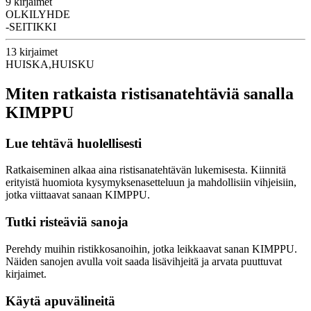
9 kirjaimet
OLKILYHDE
-SEITIKKI
13 kirjaimet
HUISKA,HUISKU
Miten ratkaista ristisanatehtäviä sanalla
KIMPPU
Lue tehtävä huolellisesti
Ratkaiseminen alkaa aina ristisanatehtävän lukemisesta. Kiinnitä
erityistä huomiota kysymyksenasetteluun ja mahdollisiin vihjeisiin,
jotka viittaavat sanaan KIMPPU.
Tutki risteäviä sanoja
Perehdy muihin ristikkosanoihin, jotka leikkaavat sanan KIMPPU.
Näiden sanojen avulla voit saada lisävihjeitä ja arvata puuttuvat
kirjaimet.
Käytä apuvälineitä