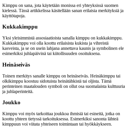
Kimppu on sana, jota käytetään monissa eri yhteyksissä suomen
kielessä. Tässä artikkelissa käsitellään sanan erilaisia merkityksiä ja
käyttötapoja.
Kukkakimppu
Yksi yleisimmistä assosiaatioista sanalla kimppu on kukkakimppu.
Kukkakimppu voi olla koottu erilaisista kukista ja vihreistä
kasveista, ja se on usein lahjana annettava kaunis ja symbolinen ele
esimerkiksi juhlapäivinä tai kiitollisuuden osoituksena.
Heinäseiväs
Toinen merkitys sanalle kimppu on heinäseiväs. Heinäkimppu tai
olkikimppu koostuu sidotuista heinätähkistä tai oljista. Tämä
perinteinen maatalouden symboli on ollut osa suomalaista kulttuuria
ja juhlaperinteitä.
Joukko
Kimppu voi myös tarkoittaa joukkoa ihmisiä tai esineitä, jotka on
koottu yhteen tietyssä tarkoituksessa. Esimerkiksi sanonta lähteä
kimppuun voi viitata yhteiseen toimintaan tai hyökkäykseen.