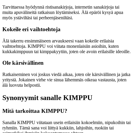
Tarvittaessa hyödynnä ristisanakirjoja, internetin sanakirjoja tai
muita apuvälineitä ratkaisun löytämiseksi. Älä epäröi kysyä apua
myös ystäviltäsi tai perheenjäseniltäsi.
Kokeile eri vaihtoehtoja
Älä takerru ensimmäiseen arvaukseesi vaan kokeile erilaisia
vaihtoehtoja. KIMPPU voi viitata monenlaisiin asioihin, kuten
kukkakimppuun tai kimppakyytiin, joten ole avoin erilaisille ideoille.
Ole kärsivällinen
Ratkaiseminen voi joskus viedä aikaa, joten ole kärsivällinen ja jatka
yritystä. Jokainen virhe vie sinua lähemmäs oikeaa vastausta, joten
älä luovuta helpostii.
Synonyymit sanalle KIMPPU
Mitä tarkoittaa KIMPPU?
Sanalla KIMPPU viitataan usein erilaisiin kokoelmiin, nipukoihin tai
ryhmiin. Tämä sana voi liittyä kukkiin, lahjoihin, ruokiin tai