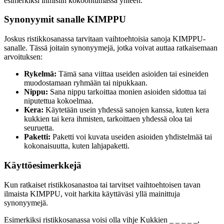
esimerkiksi ihmisiin kokoontumassa yhteen.
Synonyymit sanalle KIMPPU
Joskus ristikkosanassa tarvitaan vaihtoehtoisia sanoja KIMPPU-
sanalle. Tässä joitain synonyymejä, jotka voivat auttaa ratkaisemaan
arvoituksen:
Rykelmä:
Tämä sana viittaa useiden asioiden tai esineiden
muodostamaan ryhmään tai nipukkaan.
Nippu:
Sana nippu tarkoittaa monien asioiden sidottua tai
niputettua kokoelmaa.
Kera:
Käytetään usein yhdessä sanojen kanssa, kuten kera
kukkien tai kera ihmisten, tarkoittaen yhdessä oloa tai
seuruetta.
Paketti:
Paketti voi kuvata useiden asioiden yhdistelmää tai
kokonaisuutta, kuten lahjapaketti.
Käyttöesimerkkejä
Kun ratkaiset ristikkosanastoa tai tarvitset vaihtoehtoisen tavan
ilmaista KIMPPU, voit harkita käyttäväsi yllä mainittuja
synonyymejä.
Esimerkiksi ristikkosanassa voisi olla vihje Kukkien _ _ _ _ _,