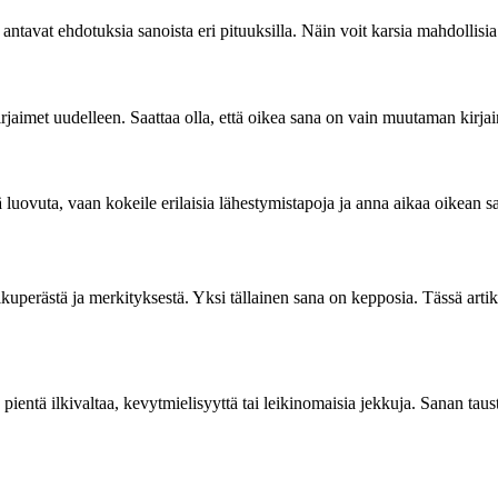
a antavat ehdotuksia sanoista eri pituuksilla. Näin voit karsia mahdollis
kirjaimet uudelleen. Saattaa olla, että oikea sana on vain muutaman kirjai
ä luovuta, vaan kokeile erilaisia lähestymistapoja ja anna aikaa oikean s
alkuperästä ja merkityksestä. Yksi tällainen sana on kepposia. Tässä a
entä ilkivaltaa, kevytmielisyyttä tai leikinomaisia jekkuja. Sanan taust