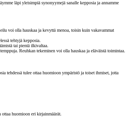
a käymme läpi yleisimpiä synonyymejä sanalle kepposia ja annamme
Kujeilu voi olla hauskaa ja kevyttä menoa, toisin kuin vakavammat
lessä tehtyjä kepposia.
ämistä tai pientä ilkivaltaa.
 temppuja. Reuhkan tekeminen voi olla hauskaa ja eläväistä toimintaa.
sia tehdessä tulee ottaa huomioon ympäristö ja toiset ihmiset, jotta
 ottaa huomioon eri kirjainmäärät.