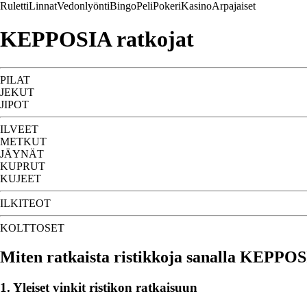
Ruletti
Linnat
Vedonlyönti
Bingo
Peli
Pokeri
Kasino
Arpajaiset
KEPPOSIA ratkojat
PILAT
JEKUT
JIPOT
ILVEET
METKUT
JÄYNÄT
KUPRUT
KUJEET
ILKITEOT
KOLTTOSET
Miten ratkaista ristikkoja sanalla KEPPO
1. Yleiset vinkit ristikon ratkaisuun