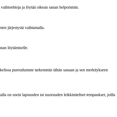
ia vaihtoehtoja ja löytää oikean sanan helpommin.
nten järjestystä vaihtamalla.
anan löytämiselle.
rtikkelissa pureudumme tarkemmin tähän sanaan ja sen merkitykseen
alla on usein lapsuuden tai nuoruuden leikkimieliset tempaukset, joilla