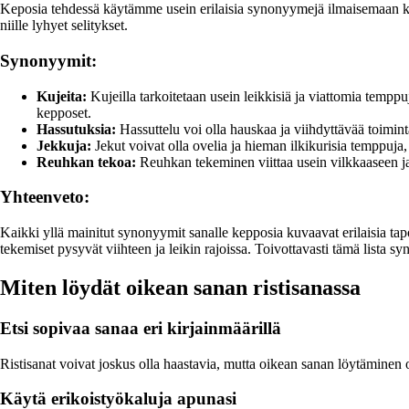
Keposia tehdessä käytämme usein erilaisia synonyymejä ilmaisemaan kä
niille lyhyet selitykset.
Synonyymit:
Kujeita:
Kujeilla tarkoitetaan usein leikkisiä ja viattomia temppu
kepposet.
Hassutuksia:
Hassuttelu voi olla hauskaa ja viihdyttävää toimint
Jekkuja:
Jekut voivat olla ovelia ja hieman ilkikurisia temppuja, j
Reuhkan tekoa:
Reuhkan tekeminen viittaa usein vilkkaaseen ja
Yhteenveto:
Kaikki yllä mainitut synonyymit sanalle kepposia kuvaavat erilaisia tapo
tekemiset pysyvät viihteen ja leikin rajoissa. Toivottavasti tämä lista 
Miten löydät oikean sanan ristisanassa
Etsi sopivaa sanaa eri kirjainmäärillä
Ristisanat voivat joskus olla haastavia, mutta oikean sanan löytäminen
Käytä erikoistyökaluja apunasi