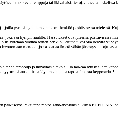
ytössämme olevia temppuja tai ilkivaltaisia tekoja. Tässä artikkeliss
ja, joilla pyritään yllättämään toinen henkilö positiivisessa mielessä. 
aa, joka saa hymyn huulille. Hassutukset ovat yleensä positiivisessa mie
oilla yritetään yllättää toinen henkilö. Jekuttelu voi olla kevyttä viihdytt
 levottomaan menoon, jossa saattaa ilmetä vähän järjestystä horjuttavia
ja tehdä temppuja ja ilkivaltaisia tekoja. On tärkeää muistaa, että keppo
synonyymeistä auttoi sinua löytämään uusia tapoja ilmaista keppostelua!
 on palkitsevaa. Yksi tapa ratkoa sana-arvoituksia, kuten KEPPOSIA, on