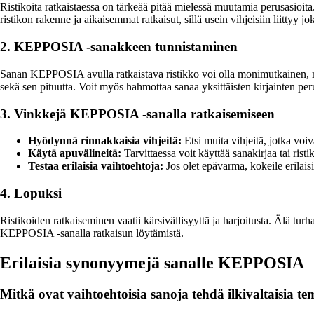
Ristikoita ratkaistaessa on tärkeää pitää mielessä muutamia perusasioita
ristikon rakenne ja aikaisemmat ratkaisut, sillä usein vihjeisiin liittyy j
2. KEPPOSIA -sanakkeen tunnistaminen
Sanan KEPPOSIA avulla ratkaistava ristikko voi olla monimutkainen, mutt
sekä sen pituutta. Voit myös hahmottaa sanaa yksittäisten kirjainten p
3. Vinkkejä KEPPOSIA -sanalla ratkaisemiseen
Hyödynnä rinnakkaisia vihjeitä:
Etsi muita vihjeitä, jotka vo
Käytä apuvälineitä:
Tarvittaessa voit käyttää sanakirjaa tai ri
Testaa erilaisia vaihtoehtoja:
Jos olet epävarma, kokeile erilais
4. Lopuksi
Ristikoiden ratkaiseminen vaatii kärsivällisyyttä ja harjoitusta. Älä tu
KEPPOSIA -sanalla ratkaisun löytämistä.
Erilaisia synonyymejä sanalle KEPPOSIA
Mitkä ovat vaihtoehtoisia sanoja tehdä ilkivaltaisia t