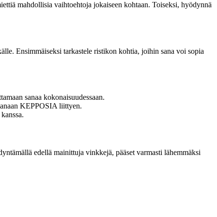
 miettiä mahdollisia vaihtoehtoja jokaiseen kohtaan. Toiseksi, hyödynnä
lle. Ensimmäiseksi tarkastele ristikon kohtia, joihin sana voi sopia
mottamaan sanaa kokonaisuudessaan.
ä sanaan KEPPOSIA liittyen.
 kanssa.
hyödyntämällä edellä mainittuja vinkkejä, pääset varmasti lähemmäksi