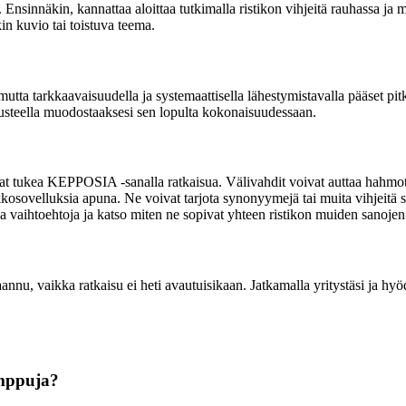
. Ensinnäkin, kannattaa aloittaa tutkimalla ristikon vihjeitä rauhassa ja
okin kuvio tai toistuva teema.
a tarkkaavaisuudella ja systemaattisella lähestymistavalla pääset pitkä
erusteella muodostaaksesi sen lopulta kokonaisuudessaan.
ivat tukea KEPPOSIA -sanalla ratkaisua. Välivahdit voivat auttaa hah
stikkosovelluksia apuna. Ne voivat tarjota synonyymejä tai muita vihjeit
ia vaihtoehtoja ja katso miten ne sopivat yhteen ristikon muiden sanojen
rhaannu, vaikka ratkaisu ei heti avautuisikaan. Jatkamalla yritystäsi ja 
emppuja?