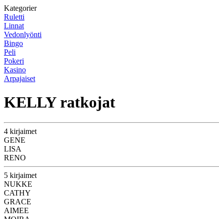
Kategorier
Ruletti
Linnat
Vedonlyönti
Bingo
Peli
Pokeri
Kasino
Arpajaiset
KELLY ratkojat
4 kirjaimet
GENE
LISA
RENO
5 kirjaimet
NUKKE
CATHY
GRACE
AIMEE