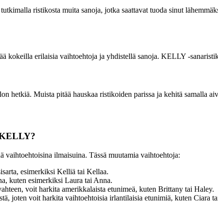
a tutkimalla ristikosta muita sanoja, jotka saattavat tuoda sinut lähemm
ä kokeilla erilaisia vaihtoehtoja ja yhdistellä sanoja. KELLY -sanaristik
on hetkiä. Muista pitää hauskaa ristikoiden parissa ja kehitä samalla aiv
le KELLY?
 vaihtoehtoisina ilmaisuina. Tässä muutamia vaihtoehtoja:
sarta, esimerkiksi Kelliä tai Kellaa.
na, kuten esimerkiksi Laura tai Anna.
ahteen, voit harkita amerikkalaista etunimeä, kuten Brittany tai Haley.
tä, joten voit harkita vaihtoehtoisia irlantilaisia etunimiä, kuten Ciara ta