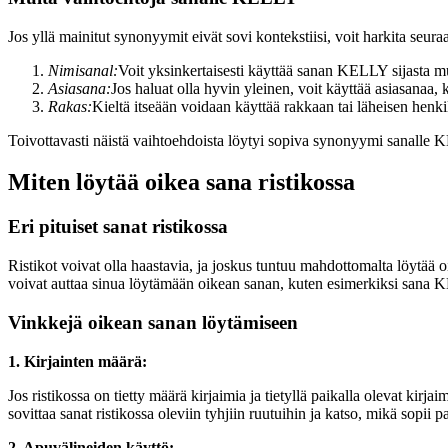
Jos yllä mainitut synonyymit eivät sovi kontekstiisi, voit harkita seura
Nimisanal:
Voit yksinkertaisesti käyttää sanan KELLY sijasta mui
Asiasana:
Jos haluat olla hyvin yleinen, voit käyttää asiasanaa, 
Rakas:
Kieltä itseään voidaan käyttää rakkaan tai läheisen henki
Toivottavasti näistä vaihtoehdoista löytyi sopiva synonyymi sanalle KE
Miten löytää oikea sana ristikossa
Eri pituiset sanat ristikossa
Ristikot voivat olla haastavia, ja joskus tuntuu mahdottomalta löytää 
voivat auttaa sinua löytämään oikean sanan, kuten esimerkiksi sana
Vinkkejä oikean sanan löytämiseen
1. Kirjainten määrä:
Jos ristikossa on tietty määrä kirjaimia ja tietyllä paikalla olevat kirja
sovittaa sanat ristikossa oleviin tyhjiin ruutuihin ja katso, mikä sopii p
2. Apuvälineiden käyttö: