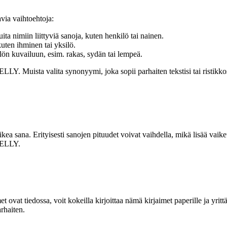
avia vaihtoehtoja:
ta nimiin liittyviä sanoja, kuten henkilö tai nainen.
kuten ihminen tai yksilö.
lön kuvailuun, esim. rakas, sydän tai lempeä.
LLY. Muista valita synonyymi, joka sopii parhaiten tekstisi tai ristikk
oikea sana. Erityisesti sanojen pituudet voivat vaihdella, mikä lisää va
 KELLY.
imet ovat tiedossa, voit kokeilla kirjoittaa nämä kirjaimet paperille ja yri
arhaiten.