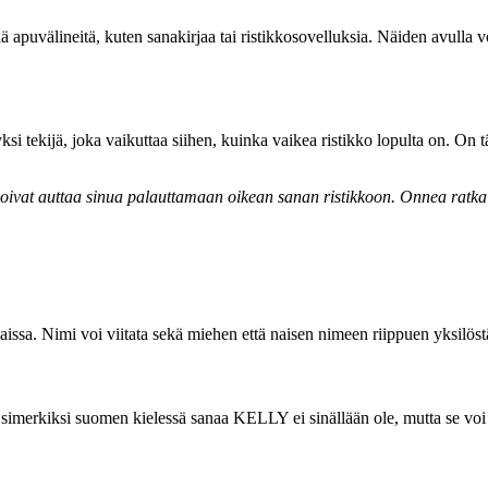
ää apuvälineitä, kuten sanakirjaa tai ristikkosovelluksia. Näiden avulla 
si tekijä, joka vaikuttaa siihen, kuinka vaikea ristikko lopulta on. On tä
a voivat auttaa sinua palauttamaan oikean sanan ristikkoon. Onnea ratka
ssa. Nimi voi viitata sekä miehen että naisen nimeen riippuen yksilöst
simerkiksi suomen kielessä sanaa KELLY ei sinällään ole, mutta se voi e