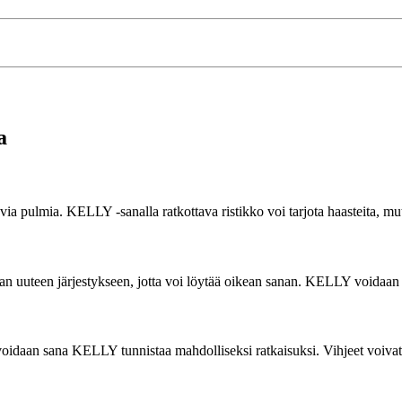
a
avia pulmia. KELLY -sanalla ratkottava ristikko voi tarjota haasteita, mut
aan uuteen järjestykseen, jotta voi löytää oikean sanan. KELLY voidaan jä
 voidaan sana KELLY tunnistaa mahdolliseksi ratkaisuksi. Vihjeet voivat