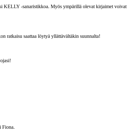
äksi KELLY -sanaristikkoa. Myös ympärillä olevat kirjaimet voivat
on ratkaisu saattaa löytyä yllättävältäkin suunnalta!
ojasi!
i Fiona.