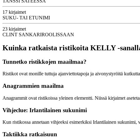
TANSSI SATEESSA
17 kirjaimet
SUKU- TAI ETUNIMI
23 kirjaimet
CLINT SANKARIROOLISSAAN
Kuinka ratkaista ristikoita KELLY -sanall
Tunnetko ristikkojen maailmaa?
Ristikot ovat monille tuttuja ajanviettotapoja ja aivonystyröitä kutkutt
Anagrammien maailma
Anagrammit ovat ristikoissa yleinen elementti. Niissä kirjaimet asetet
Vihjeclue: Irlantilainen sukunimi
Kun ristikossa annetaan vihjeeksi esimerkiksi Irlantilainen sukunimi,
Taktiikka ratkaisuun