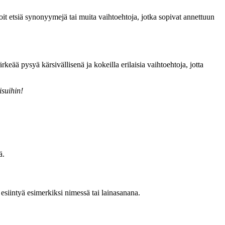
voit etsiä synonyymejä tai muita vaihtoehtoja, jotka sopivat annettuun
rkeää pysyä kärsivällisenä ja kokeilla erilaisia vaihtoehtoja, jotta
isuihin!
ä.
siintyä esimerkiksi nimessä tai lainasanana.