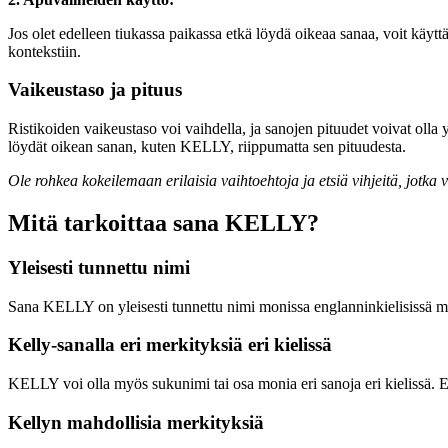
Jos olet edelleen tiukassa paikassa etkä löydä oikeaa sanaa, voit käytt
kontekstiin.
Vaikeustaso ja pituus
Ristikoiden vaikeustaso voi vaihdella, ja sanojen pituudet voivat olla yk
löydät oikean sanan, kuten KELLY, riippumatta sen pituudesta.
Ole rohkea kokeilemaan erilaisia vaihtoehtoja ja etsiä vihjeitä, jotk
Mitä tarkoittaa sana KELLY?
Yleisesti tunnettu nimi
Sana KELLY on yleisesti tunnettu nimi monissa englanninkielisissä mai
Kelly-sanalla eri merkityksiä eri kielissä
KELLY voi olla myös sukunimi tai osa monia eri sanoja eri kielissä. E
Kellyn mahdollisia merkityksiä