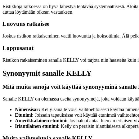
Ristikkoja ratkoessa on hyvä lähestyä tehtävää systemaattisesti. Aloit
auttaa löytämään oikean vastauksen.
Luovuus ratkaisee
Joskus ristikon ratkaiseminen vaatii luovuutta ja hoksottimia. Älä pelkä
Loppusanat
Ristikon ratkaiseminen sanalla KELLY voi tarjota niin haasteita kuin il
Synonyymit sanalle KELLY
Mitä muita sanoja voit käyttää synonyyminä sanal
Sanalle KELLY on olemassa useita synonyymejä, joita voidaan käyttää
Nimensisar:
Kelly-sanalle voisi vaihtoehtoisesti käyttää nimensi
Etunimi:
Joissain tapauksissa voit käyttää etunimeä vaihtoehto
Amerikkalainen etunimi:
Jos haluat antaa hieman erilaisen viv
Irlantilainen etunimi:
Kelly on peräisin irlantilaisesta alkuperäs
Muita vaihtoehtoja sanalle KELLY