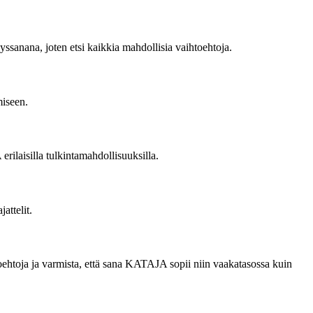
ssanana, joten etsi kaikkia mahdollisia vaihtoehtoja.
miseen.
 erilaisilla tulkintamahdollisuuksilla.
attelit.
toehtoja ja varmista, että sana KATAJA sopii niin vaakatasossa kuin