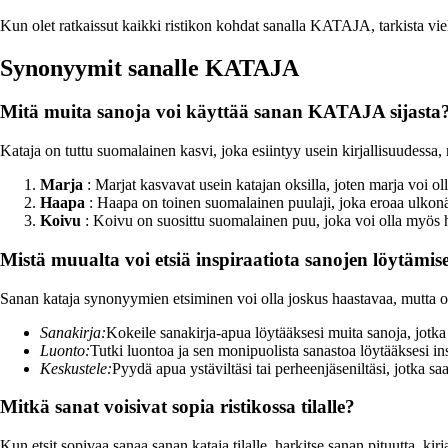
Kun olet ratkaissut kaikki ristikon kohdat sanalla KATAJA, tarkista vielä l
Synonyymit sanalle KATAJA
Mitä muita sanoja voi käyttää sanan KATAJA sijasta
Kataja on tuttu suomalainen kasvi, joka esiintyy usein kirjallisuudessa, 
Marja
: Marjat kasvavat usein katajan oksilla, joten marja voi ol
Haapa
: Haapa on toinen suomalainen puulaji, joka eroaa ulkonäö
Koivu
: Koivu on suosittu suomalainen puu, joka voi olla myös 
Mistä muualta voi etsiä inspiraatiota sanojen löytämis
Sanan kataja synonyymien etsiminen voi olla joskus haastavaa, mutta o
Sanakirja:
Kokeile sanakirja-apua löytääksesi muita sanoja, jotka 
Luonto:
Tutki luontoa ja sen monipuolista sanastoa löytääksesi ins
Keskustele:
Pyydä apua ystäviltäsi tai perheenjäseniltäsi, jotka saa
Mitkä sanat voisivat sopia ristikossa tilalle?
Kun etsit sopivaa sanaa sanan kataja tilalle, harkitse sanan pituutta, kirj