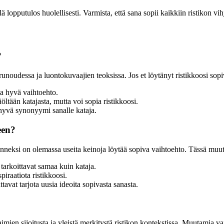
opputulos huolellisesti. Varmista, että sana sopii kaikkiin ristikon vihjei
?
runoudessa ja luontokuvaajien teoksissa. Jos et löytänyt ristikkoosi sopi
la hyvä vaihtoehto.
ltään katajasta, mutta voi sopia ristikkoosi.
hyvä synonyymi sanalle kataja.
een?
nneksi on olemassa useita keinoja löytää sopiva vaihtoehto. Tässä muu
tarkoittavat samaa kuin kataja.
piraatiota ristikkoosi.
ttavat tarjota uusia ideoita sopivasta sanasta.
aimien sijoitusta ja yleistä merkitystä ristikon kontekstissa. Muutamia vai