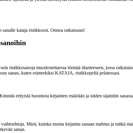
sanalle kataja ristikkoosi. Onnea ratkaisuun!
osanoihin
Usein ristikkosanoja muodostettaessa törmää tilanteeseen, jossa ratkaista
ean sanan, kuten esimerkiksi KATAJA, ristikkopeliä pelatessasi.
Kiinnitä erityistä huomiota kirjainten määrään ja niiden sijaintiin sanass
ri vaihtoehtoja. Mieti, kuinka monta kirjainta sanaan mahtuu ja mitkä mah
järkevän sanan.