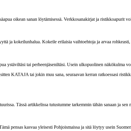
lisäapua oikean sanan löytämisessä. Verkkosanakirjat ja ristikkoapurit voiv
lisyyttä ja kokeilunhalua. Kokeile erilaisia vaihtoehtoja ja arvaa rohke
ä apua ystäviltäsi tai perheenjäseniltäsi. Usein ulkopuolinen näkökulma 
e sitten KATAJA tai jokin muu sana, seuraavan kerran ratkoessasi ristik
uurissa. Tässä artikkelissa tutustumme tarkemmin tähän sanaan ja sen 
Tämä pensas kasvaa yleisesti Pohjoismaissa ja sitä löytyy usein Suomen 