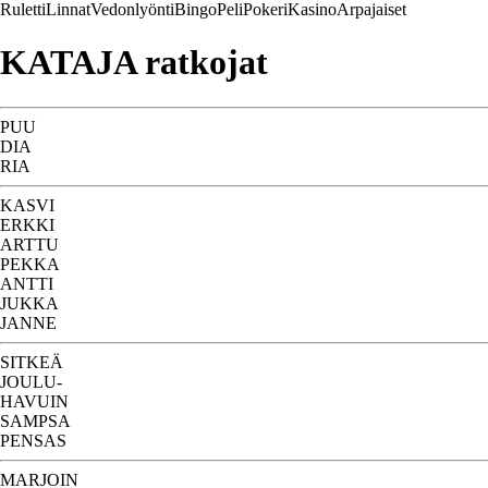
Ruletti
Linnat
Vedonlyönti
Bingo
Peli
Pokeri
Kasino
Arpajaiset
KATAJA ratkojat
PUU
DIA
RIA
KASVI
ERKKI
ARTTU
PEKKA
ANTTI
JUKKA
JANNE
SITKEÄ
JOULU-
HAVUIN
SAMPSA
PENSAS
MARJOIN