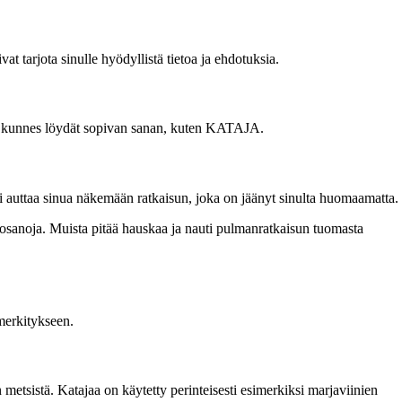
at tarjota sinulle hyödyllistä tietoa ja ehdotuksia.
asti, kunnes löydät sopivan sanan, kuten KATAJA.
voi auttaa sinua näkemään ratkaisun, joka on jäänyt sinulta huomaamatta.
kosanoja. Muista pitää hauskaa ja nauti pulmanratkaisun tuomasta
merkitykseen.
metsistä. Katajaa on käytetty perinteisesti esimerkiksi marjaviinien