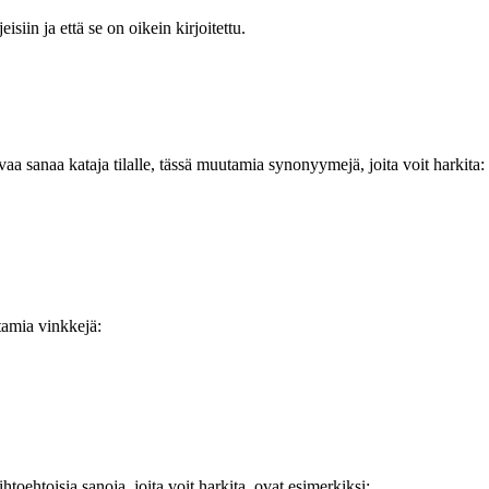
siin ja että se on oikein kirjoitettu.
vaa sanaa kataja tilalle, tässä muutamia synonyymejä, joita voit harkita:
tamia vinkkejä:
htoehtoisia sanoja, joita voit harkita, ovat esimerkiksi: