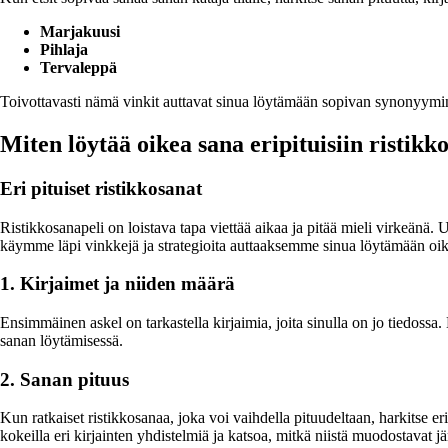
Marjakuusi
Pihlaja
Tervaleppä
Toivottavasti nämä vinkit auttavat sinua löytämään sopivan synonyymin 
Miten löytää oikea sana eripituisiin ristikk
Eri pituiset ristikkosanat
Ristikkosanapeli on loistava tapa viettää aikaa ja pitää mieli virkeänä. 
käymme läpi vinkkejä ja strategioita auttaaksemme sinua löytämään oik
1. Kirjaimet ja niiden määrä
Ensimmäinen askel on tarkastella kirjaimia, joita sinulla on jo tiedossa. 
sanan löytämisessä.
2. Sanan pituus
Kun ratkaiset ristikkosanaa, joka voi vaihdella pituudeltaan, harkitse e
kokeilla eri kirjainten yhdistelmiä ja katsoa, mitkä niistä muodostavat 