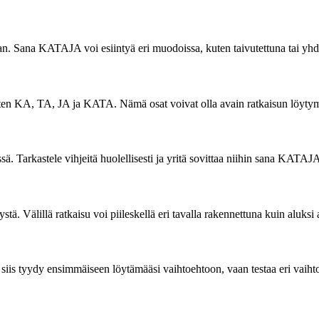
an. Sana KATAJA voi esiintyä eri muodoissa, kuten taivutettuna tai yhdy
 kuten KA, TA, JA ja KATA. Nämä osat voivat olla avain ratkaisun löyty
ssä. Tarkastele vihjeitä huolellisesti ja yritä sovittaa niihin sana KATAJA
stä. Välillä ratkaisu voi piileskellä eri tavalla rakennettuna kuin aluksi aj
ä siis tyydy ensimmäiseen löytämääsi vaihtoehtoon, vaan testaa eri vaih