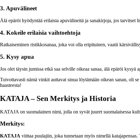
3. Apuvälineet
Älä epäröi hyödyntää erilaisia apuvälineitä ja sanakirjoja, jos tarvitset 
4. Kokeile erilaisia vaihtoehtoja
Ratkaiseminen ristikkosanaa, joka voi olla eripituinen, vaatii kärsiväl
5. Kysy apua
Jos olet täysin jumissa etkä saa selville oikeaa sanaa, älä epäröi kysy
Toivottavasti nämä vinkit auttavat sinua löytämään oikean sanan, oli s
haasteesta!
KATAJA – Sen Merkitys ja Historia
KATAJA on suomalainen nimi, jolla on syvät juuret suomalaisessa kultt
Merkitys:
KATAJA
viittaa puulajiin, joka tunnetaan myös nimellä katajapensas. 