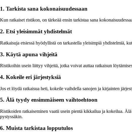
1. Tarkista sana kokonaisuudessaan
Kun ratkaiset ristikon, on tärkeää ensin tarkistaa sana kokonaisuudessa
2. Etsi yleisimmät yhdistelmät
Ratkaisuja etsiessä hyödyllistä on tarkastella yleisimpiä yhdistelmiä,
3. Käytä apuna vihjeitä
Ristikoihin usein liittyy vihjeitä, jotka voivat auttaa ratkaisun löytämise
4. Kokeile eri järjestyksiä
Jos et löydä ratkaisua heti, kokeile vaihdella sanojen ja kirjainten järjesty
5. Älä tyydy ensimmäiseen vaihtoehtoon
Ristikoiden ratkaiseminen vaatii usein pientä kikkailua ja kokeilua. Äl
pystyssäkin.
6. Muista tarkistaa lopputulos