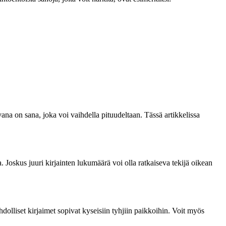
vana on sana, joka voi vaihdella pituudeltaan. Tässä artikkelissa
a. Joskus juuri kirjainten lukumäärä voi olla ratkaiseva tekijä oikean
dolliset kirjaimet sopivat kyseisiin tyhjiin paikkoihin. Voit myös