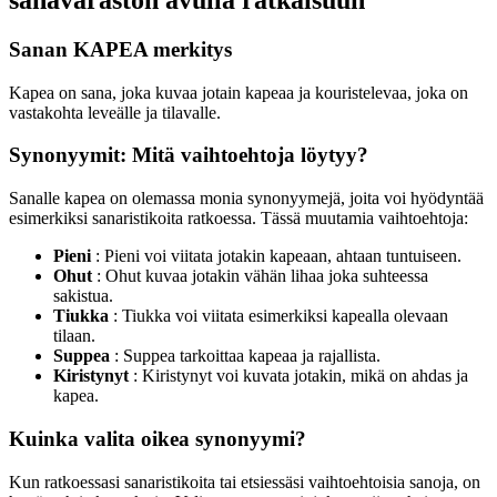
sanavaraston avulla ratkaisuun
Sanan KAPEA merkitys
Kapea on sana, joka kuvaa jotain kapeaa ja kouristelevaa, joka on
vastakohta leveälle ja tilavalle.
Synonyymit: Mitä vaihtoehtoja löytyy?
Sanalle kapea on olemassa monia synonyymejä, joita voi hyödyntää
esimerkiksi sanaristikoita ratkoessa. Tässä muutamia vaihtoehtoja:
Pieni
: Pieni voi viitata jotakin kapeaan, ahtaan tuntuiseen.
Ohut
: Ohut kuvaa jotakin vähän lihaa joka suhteessa
sakistua.
Tiukka
: Tiukka voi viitata esimerkiksi kapealla olevaan
tilaan.
Suppea
: Suppea tarkoittaa kapeaa ja rajallista.
Kiristynyt
: Kiristynyt voi kuvata jotakin, mikä on ahdas ja
kapea.
Kuinka valita oikea synonyymi?
Kun ratkoessasi sanaristikoita tai etsiessäsi vaihtoehtoisia sanoja, on