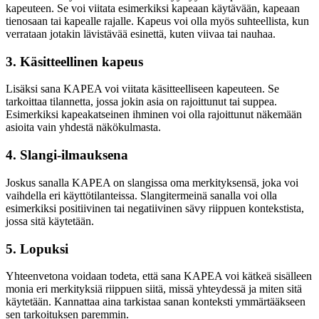
kapeuteen. Se voi viitata esimerkiksi kapeaan käytävään, kapeaan
tienosaan tai kapealle rajalle. Kapeus voi olla myös suhteellista, kun
verrataan jotakin lävistävää esinettä, kuten viivaa tai nauhaa.
3. Käsitteellinen kapeus
Lisäksi sana KAPEA voi viitata käsitteelliseen kapeuteen. Se
tarkoittaa tilannetta, jossa jokin asia on rajoittunut tai suppea.
Esimerkiksi kapeakatseinen ihminen voi olla rajoittunut näkemään
asioita vain yhdestä näkökulmasta.
4. Slangi-ilmauksena
Joskus sanalla KAPEA on slangissa oma merkityksensä, joka voi
vaihdella eri käyttötilanteissa. Slangitermeinä sanalla voi olla
esimerkiksi positiivinen tai negatiivinen sävy riippuen kontekstista,
jossa sitä käytetään.
5. Lopuksi
Yhteenvetona voidaan todeta, että sana KAPEA voi kätkeä sisälleen
monia eri merkityksiä riippuen siitä, missä yhteydessä ja miten sitä
käytetään. Kannattaa aina tarkistaa sanan konteksti ymmärtääkseen
sen tarkoituksen paremmin.