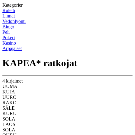
Kategorier
Ruletti
Linnat
Vedonlyönti
Bingo
Peli
Pokeri
Kasino
Arpajaiset
KAPEA* ratkojat
4 kirjaimet
UUMA
KUJA
UURO
RAKO
SÄLE
KURU
SOLA
LAOS
SOLA