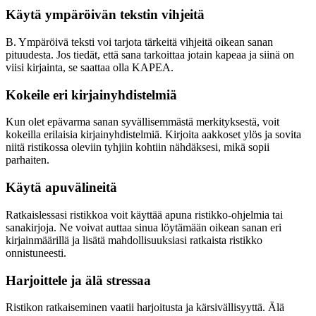
Käytä ympäröivän tekstin vihjeitä
B. Ympäröivä teksti voi tarjota tärkeitä vihjeitä oikean sanan
pituudesta. Jos tiedät, että sana tarkoittaa jotain kapeaa ja siinä on
viisi kirjainta, se saattaa olla KAPEA.
Kokeile eri kirjainyhdistelmiä
Kun olet epävarma sanan syvällisemmästä merkityksestä, voit
kokeilla erilaisia kirjainyhdistelmiä. Kirjoita aakkoset ylös ja sovita
niitä ristikossa oleviin tyhjiin kohtiin nähdäksesi, mikä sopii
parhaiten.
Käytä apuvälineitä
Ratkaislessasi ristikkoa voit käyttää apuna ristikko-ohjelmia tai
sanakirjoja. Ne voivat auttaa sinua löytämään oikean sanan eri
kirjainmäärillä ja lisätä mahdollisuuksiasi ratkaista ristikko
onnistuneesti.
Harjoittele ja älä stressaa
Ristikon ratkaiseminen vaatii harjoitusta ja kärsivällisyyttä. Älä