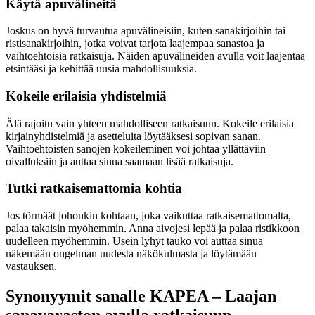
Käytä apuvälineitä
Joskus on hyvä turvautua apuvälineisiin, kuten sanakirjoihin tai
ristisanakirjoihin, jotka voivat tarjota laajempaa sanastoa ja
vaihtoehtoisia ratkaisuja. Näiden apuvälineiden avulla voit laajentaa
etsintääsi ja kehittää uusia mahdollisuuksia.
Kokeile erilaisia yhdistelmiä
Älä rajoitu vain yhteen mahdolliseen ratkaisuun. Kokeile erilaisia
kirjainyhdistelmiä ja asetteluita löytääksesi sopivan sanan.
Vaihtoehtoisten sanojen kokeileminen voi johtaa yllättäviin
oivalluksiin ja auttaa sinua saamaan lisää ratkaisuja.
Tutki ratkaisemattomia kohtia
Jos törmäät johonkin kohtaan, joka vaikuttaa ratkaisemattomalta,
palaa takaisin myöhemmin. Anna aivojesi lepää ja palaa ristikkoon
uudelleen myöhemmin. Usein lyhyt tauko voi auttaa sinua
näkemään ongelman uudesta näkökulmasta ja löytämään
vastauksen.
Synonyymit sanalle KAPEA – Laajan