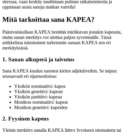
stressaa, vaan keskity nauttimaan pulman ratkaisemisesta ja
oppimaan uusia sanoja matkan varrella!
Mitä tarkoittaa sana KAPEA?
Pääsivuiskullaan KAPEA herättää mielikuvan jostakin kapeasta,
mutta sanan merkitys voi ulottua paljon syvemmälle. Tässä
artikkelissa tutustumme tarkemmin sanaan KAPEA sen eri
merkityksissä.
1. Sanan alkuperä ja taivutus
Sana KAPEA kuuluu suomen kielen adjektiiveihin. Se taipuu
seuraavasti eri sijamuodoissa:
Yksikön nominatiivi: kapea
Yksikön genetiivi: kapean
Yksikön partitiivi: kapeaa
Monikon nominatiivi: kapeat
Monikon genetiivi: kapeiden
2. Fyysinen kapeus
Yleisin merkitys sanalla KAPEA liittyy fyysiseen pienuuteen tai