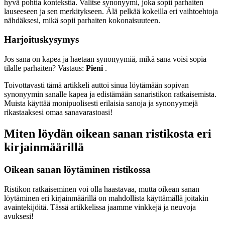
hyvä pohtia kontekstia. Valitse synonyymi, joka sopii parhaiten
lauseeseen ja sen merkitykseen. Älä pelkää kokeilla eri vaihtoehtoja
nähdäksesi, mikä sopii parhaiten kokonaisuuteen.
Harjoituskysymys
Jos sana on kapea ja haetaan synonyymiä, mikä sana voisi sopia
tilalle parhaiten? Vastaus:
Pieni
.
Toivottavasti tämä artikkeli auttoi sinua löytämään sopivan
synonyymin sanalle kapea ja edistämään sanaristikon ratkaisemista.
Muista käyttää monipuolisesti erilaisia sanoja ja synonyymejä
rikastaaksesi omaa sanavarastoasi!
Miten löydän oikean sanan ristikosta eri
kirjainmäärillä
Oikean sanan löytäminen ristikossa
Ristikon ratkaiseminen voi olla haastavaa, mutta oikean sanan
löytäminen eri kirjainmäärillä on mahdollista käyttämällä joitakin
avaintekijöitä. Tässä artikkelissa jaamme vinkkejä ja neuvoja
avuksesi!