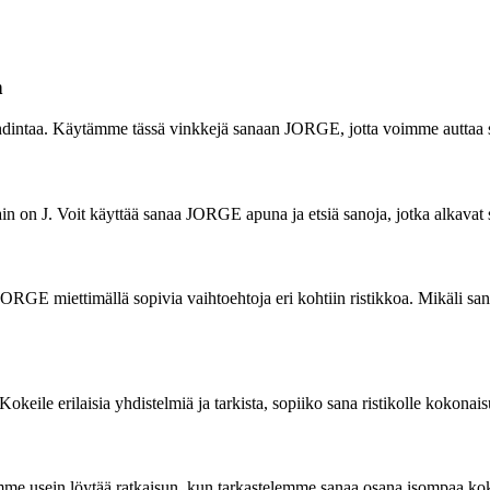
n
pohdintaa. Käytämme tässä vinkkejä sanaan JORGE, jotta voimme auttaa s
ain on J. Voit käyttää sanaa JORGE apuna ja etsiä sanoja, jotka alkavat 
JORGE miettimällä sopivia vaihtoehtoja eri kohtiin ristikkoa. Mikäli sa
Kokeile erilaisia yhdistelmiä ja tarkista, sopiiko sana ristikolle kokonai
me usein löytää ratkaisun, kun tarkastelemme sanaa osana isompaa kok