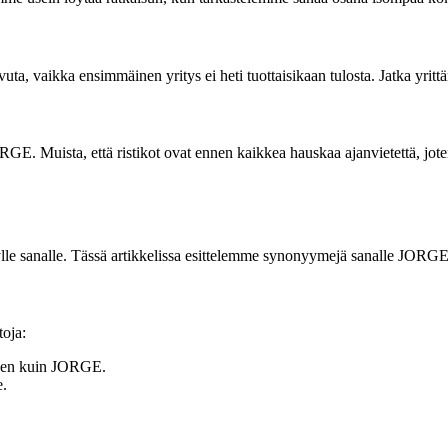
vuta, vaikka ensimmäinen yritys ei heti tuottaisikaan tulosta. Jatka yrit
RGE. Muista, että ristikot ovat ennen kaikkea hauskaa ajanvietettä, jote
ietylle sanalle. Tässä artikkelissa esittelemme synonyymejä sanalle JOR
toja:
inen kuin JORGE.
e.