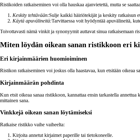
Ristikoiden ratkaiseminen voi olla hauskaa ajanvietettä, mutta se saatt
Keskity tehtävään:
Sulje kaikki häiriötekijät ja keskity ratkaisun 
Käytä apuvälineitä:
Tarvittaessa voit hyödyntää apuvälineitä, kute
Toivottavasti nämä vinkit ja synonyymit auttavat sinua ratkaisemaan ris
Miten löydän oikean sanan ristikkoon eri k
Eri kirjainmäärien huomioiminen
Ristikon ratkaiseminen voi joskus olla haastavaa, kun etsitään oikeaa s
Kirjainmäärän pohdinta
Kun etsit oikeaa sanaa ristikkoon, kannattaa ensin tarkastella annettua 
mittainen sana.
Vinkkejä oikean sanan löytämiseksi
Ratkaise ristikko vaihe vaiheelta:
Kirjoita annetut kirjaimet paperille tai tietokoneelle.