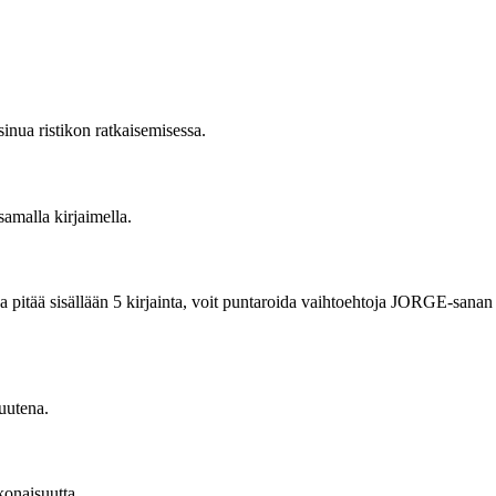
inua ristikon ratkaisemisessa.
samalla kirjaimella.
na pitää sisällään 5 kirjainta, voit puntaroida vaihtoehtoja JORGE-sanan
suutena.
onaisuutta.