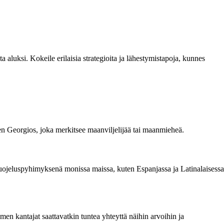
a aluksi. Kokeile erilaisia strategioita ja lähestymistapoja, kunnes
 Georgios, joka merkitsee maanviljelijää tai maanmieheä.
suojeluspyhimyksenä monissa maissa, kuten Espanjassa ja Latinalaisessa
n kantajat saattavatkin tuntea yhteyttä näihin arvoihin ja