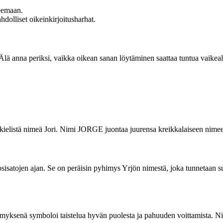
teemaan.
hdolliset oikeinkirjoitusharhat.
 Älä anna periksi, vaikka oikean sanan löytäminen saattaa tuntua vaikealt
elistä nimeä Jori. Nimi JORGE juontaa juurensa kreikkalaiseen nimeen
sisatojen ajan. Se on peräisin pyhimys Yrjön nimestä, joka tunnetaan 
ksenä symboloi taistelua hyvän puolesta ja pahuuden voittamista. Nime