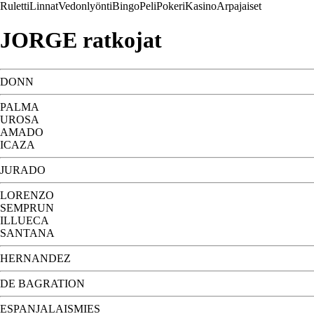
Ruletti
Linnat
Vedonlyönti
Bingo
Peli
Pokeri
Kasino
Arpajaiset
JORGE ratkojat
DONN
PALMA
UROSA
AMADO
ICAZA
JURADO
LORENZO
SEMPRUN
ILLUECA
SANTANA
HERNANDEZ
DE BAGRATION
ESPANJALAISMIES