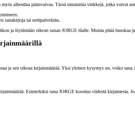
aa myös aiheuttaa päänvaivaa. Tässä muutamia vinkkejä, jotka voivat aut
etsimiseen.
n sanakirjoja tai nettipalveluita.
tikon ja löytämään oikean sanan JORGE tilalle. Muista pitää hauskaa ja n
irjainmäärillä
anaa ja sen oikeaa kirjainmäärää. Yksi yleinen kysymys on, voiko sana J
kirjainmäärää. Esimerkiksi sana JORGE koostuu viidestä kirjaimesta. Jos 