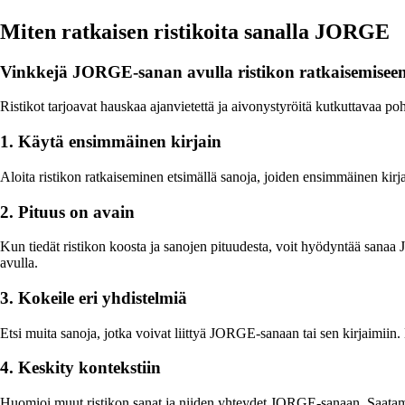
Miten ratkaisen ristikoita sanalla JORGE
Vinkkejä JORGE-sanan avulla ristikon ratkaisemisee
Ristikot tarjoavat hauskaa ajanvietettä ja aivonystyröitä kutkuttavaa 
1. Käytä ensimmäinen kirjain
Aloita ristikon ratkaiseminen etsimällä sanoja, joiden ensimmäinen kirj
2. Pituus on avain
Kun tiedät ristikon koosta ja sanojen pituudesta, voit hyödyntää sanaa 
avulla.
3. Kokeile eri yhdistelmiä
Etsi muita sanoja, jotka voivat liittyä JORGE-sanaan tai sen kirjaimiin. 
4. Keskity kontekstiin
Huomioi muut ristikon sanat ja niiden yhteydet JORGE-sanaan. Saatam