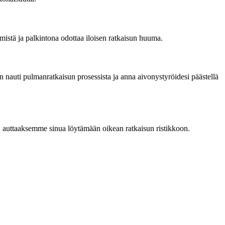
tämistä ja palkintona odottaa iloisen ratkaisun huuma.
n nauti pulmanratkaisun prosessista ja anna aivonystyröidesi päästellä
GE auttaaksemme sinua löytämään oikean ratkaisun ristikkoon.