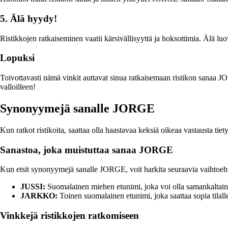
5. Älä hyydy!
Ristikkojen ratkaiseminen vaatii kärsivällisyyttä ja hoksottimia. Älä luo
Lopuksi
Toivottavasti nämä vinkit auttavat sinua ratkaisemaan ristikon sanaa JO
valloilleen!
Synonyymejä sanalle JORGE
Kun ratkot ristikoita, saattaa olla haastavaa keksiä oikeaa vastausta t
Sanastoa, joka muistuttaa sanaa JORGE
Kun etsit synonyymejä sanalle JORGE, voit harkita seuraavia vaihtoeh
JUSSI:
Suomalainen miehen etunimi, joka voi olla samankalta
JARKKO:
Toinen suomalainen etunimi, joka saattaa sopia tilall
Vinkkejä ristikkojen ratkomiseen