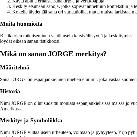
Käytä apuna erilaisia sanakirjoja ja verkkoapuja.
Keskity etsimään sanoja, jotka sopivat annettuun kontekstiin ja 
Kokeile täydentää sana eri variaatioilla, mutta muista tarkistaa ma
Muita huomioita
Ristikkojen ratkaiseminen vaatii usein kärsivällisyyttä ja keskittymistä.
löydät oikean sanan ristikkoosi.
Mikä on sanan JORGE merkitys?
Määritelmä
Sana JORGE on espanjankielinen miehen etunimi, joka vastaa suomenki
Historia
Nimi JORGE on ollut suosittu monissa espanjankielisissä maissa jo vuo
Amerikassa.
Merkitys ja Symboliikka
Nimi JORGE viittaa usein urheuteen, voimaan ja pyhyyteen. Yrjö pyhimy