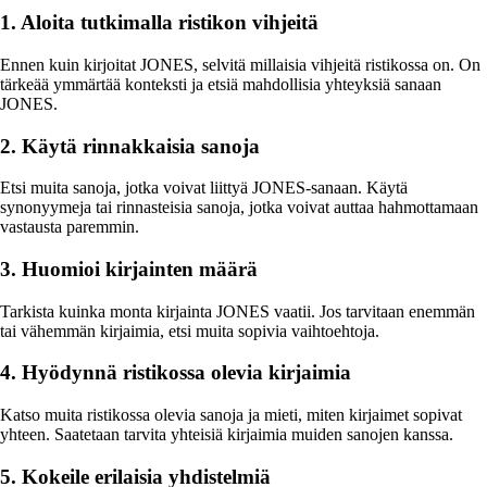
1. Aloita tutkimalla ristikon vihjeitä
Ennen kuin kirjoitat JONES, selvitä millaisia vihjeitä ristikossa on. On
tärkeää ymmärtää konteksti ja etsiä mahdollisia yhteyksiä sanaan
JONES.
2. Käytä rinnakkaisia sanoja
Etsi muita sanoja, jotka voivat liittyä JONES-sanaan. Käytä
synonyymeja tai rinnasteisia sanoja, jotka voivat auttaa hahmottamaan
vastausta paremmin.
3. Huomioi kirjainten määrä
Tarkista kuinka monta kirjainta JONES vaatii. Jos tarvitaan enemmän
tai vähemmän kirjaimia, etsi muita sopivia vaihtoehtoja.
4. Hyödynnä ristikossa olevia kirjaimia
Katso muita ristikossa olevia sanoja ja mieti, miten kirjaimet sopivat
yhteen. Saatetaan tarvita yhteisiä kirjaimia muiden sanojen kanssa.
5. Kokeile erilaisia yhdistelmiä