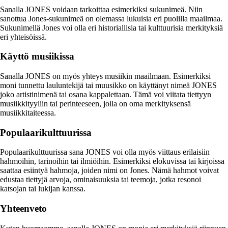
Sanalla JONES voidaan tarkoittaa esimerkiksi sukunimeä. Niin
sanottua Jones-sukunimeä on olemassa lukuisia eri puolilla maailmaa.
Sukunimellä Jones voi olla eri historiallisia tai kulttuurisia merkityksiä
eri yhteisöissä.
Käyttö musiikissa
Sanalla JONES on myös yhteys musiikin maailmaan. Esimerkiksi
moni tunnettu lauluntekijä tai muusikko on käyttänyt nimeä JONES
joko artistinimenä tai osana kappalettaan. Tämä voi viitata tiettyyn
musiikkityyliin tai perinteeseen, jolla on oma merkityksensä
musiikkitaiteessa.
Populaarikulttuurissa
Populaarikulttuurissa sana JONES voi olla myös viittaus erilaisiin
hahmoihin, tarinoihin tai ilmiöihin. Esimerkiksi elokuvissa tai kirjoissa
saattaa esiintyä hahmoja, joiden nimi on Jones. Nämä hahmot voivat
edustaa tiettyjä arvoja, ominaisuuksia tai teemoja, jotka resonoi
katsojan tai lukijan kanssa.
Yhteenveto