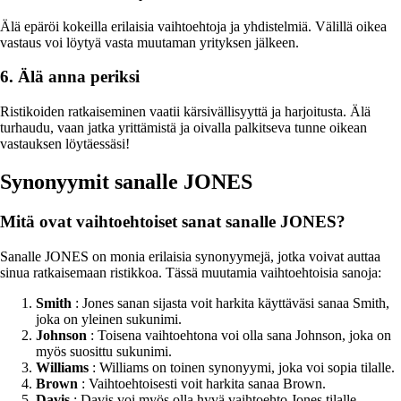
Älä epäröi kokeilla erilaisia vaihtoehtoja ja yhdistelmiä. Välillä oikea
vastaus voi löytyä vasta muutaman yrityksen jälkeen.
6. Älä anna periksi
Ristikoiden ratkaiseminen vaatii kärsivällisyyttä ja harjoitusta. Älä
turhaudu, vaan jatka yrittämistä ja oivalla palkitseva tunne oikean
vastauksen löytäessäsi!
Synonyymit sanalle JONES
Mitä ovat vaihtoehtoiset sanat sanalle JONES?
Sanalle JONES on monia erilaisia synonyymejä, jotka voivat auttaa
sinua ratkaisemaan ristikkoa. Tässä muutamia vaihtoehtoisia sanoja:
Smith
: Jones sanan sijasta voit harkita käyttäväsi sanaa Smith,
joka on yleinen sukunimi.
Johnson
: Toisena vaihtoehtona voi olla sana Johnson, joka on
myös suosittu sukunimi.
Williams
: Williams on toinen synonyymi, joka voi sopia tilalle.
Brown
: Vaihtoehtoisesti voit harkita sanaa Brown.
Davis
: Davis voi myös olla hyvä vaihtoehto Jones tilalle.