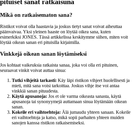
pituiset sanat ratkaisuna
Mikä on ratkaisematon sana?
Ristikot voivat olla haastavia ja joskus tietyt sanat voivat aiheuttaa
päänvaivaa. Yksi yleinen haaste on löytää oikea sana, kuten
esimerkiksi JONES. Tässä artikkelissa keskitymme siihen, miten voit
löytää oikean sanan eri pituisilla kirjaimilla.
Vinkkejä oikean sanan löytämiseksi
Jos kohtaat vaikeuksia ratkaista sanaa, joka voi olla eri pituinen,
seuraavat vinkit voivat auttaa sinua:
Tutki vihjeitä tarkasti:
Käy läpi ristikon vihjeet huolellisesti ja
mieti, mitä sana voisi tarkoittaa. Joskus vihje itse voi antaa
vinkkiä sanan pituudesta.
Käytä apusanoja:
Jos et ole varma oikeasta sanasta, käytä
apusanoja tai synonyymejä auttamaan sinua löytämään oikean
sanan.
Kokeile eri vaihtoehtoja:
Älä jumaudu yhteen sanaan. Kokeile
eri vaihtoehtoja ja katso, mikä sopii parhaiten yhteen muiden
sanojen kanssa ristikon ratkaisemiseksi.