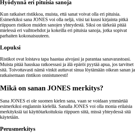
Hyödynnä eri pituisia sanoja
Kun ratkaiset ristikkoa, muista, että sanat voivat olla eri pituisia.
Esimerkiksi sana JONES voi olla neljä, viisi tai kuusi kirjainta pitkä
riippuen ristikon muiden sanojen yhteydestä. Siksi on tärkeää pitää
mielessä eri vaihtoehdot ja kokeilla eri pituisia sanoja, jotka sopivat
parhaiten kokonaisuuteen.
Lopuksi
Ristikot ovat loistava tapa haastaa aivojasi ja parantaa sanavarastoasi.
Muista pitää hauskaa ratkoessasi ja älä epäröi pyytää apua, jos tarvitset
sitä. Toivottavasti nämä vinkit auttavat sinua löytämään oikean sanan ja
ratkaisemaan rintikon onnistuneesti!
Mikä on sanan JONES merkitys?
Sana JONES ei ole suomen kielen sana, vaan se voidaan ymmärtää
esimerkiksi englannin kielellä. Sanalla JONES voi olla monia erilaisia
merkityksiä tai käyttötarkoituksia riippuen siitä, missä yhteydessä sitä
käytetään.
Perusmerkitys