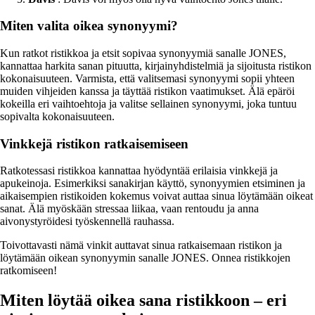
Miten valita oikea synonyymi?
Kun ratkot ristikkoa ja etsit sopivaa synonyymiä sanalle JONES,
kannattaa harkita sanan pituutta, kirjainyhdistelmiä ja sijoitusta ristikon
kokonaisuuteen. Varmista, että valitsemasi synonyymi sopii yhteen
muiden vihjeiden kanssa ja täyttää ristikon vaatimukset. Älä epäröi
kokeilla eri vaihtoehtoja ja valitse sellainen synonyymi, joka tuntuu
sopivalta kokonaisuuteen.
Vinkkejä ristikon ratkaisemiseen
Ratkotessasi ristikkoa kannattaa hyödyntää erilaisia vinkkejä ja
apukeinoja. Esimerkiksi sanakirjan käyttö, synonyymien etsiminen ja
aikaisempien ristikoiden kokemus voivat auttaa sinua löytämään oikeat
sanat. Älä myöskään stressaa liikaa, vaan rentoudu ja anna
aivonystyröidesi työskennellä rauhassa.
Toivottavasti nämä vinkit auttavat sinua ratkaisemaan ristikon ja
löytämään oikean synonyymin sanalle JONES. Onnea ristikkojen
ratkomiseen!
Miten löytää oikea sana ristikkoon – eri