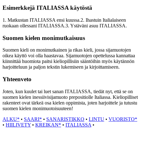
Esimerkkejä ITALIASSA käytöstä
1. Matkustan ITALIASSA ensi kuussa.2. Ihastuin Italialaiseen
ruokaan ollessani ITALIASSA.3. Ystäväni asuu ITALIASSA.
Suomen kielen monimutkaisuus
Suomen kieli on monimutkainen ja rikas kieli, jossa sijamuotojen
oikea käyttö voi olla haastavaa. Sijamuotojen opettelussa kannattaa
kiinnittää huomiota paitsi kieliopillisiin sääntöihin myös käytännön
harjoitteluun ja paljon tekstin lukemiseen ja kirjoittamiseen.
Yhteenveto
Joten, kun kuulet tai luet sanan ITALIASSA, tiedät nyt, että se on
suomen kielen inessiivisijamuoto prepositiolle Italiassa. Kieliopilliset
rakenteet ovat tärkeä osa kielen oppimista, joten harjoittele ja tutustu
suomen kielen monimuotoisuuteen!
ALKU*
•
SAARI*
•
SANARISTIKKO
•
LINTU
•
VUORISTO*
•
HIILIVETY
•
KREIKAN*
•
ITALIASSA
•