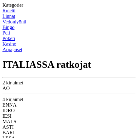
Kategorier
Ruletti
Linnat
Vedonlyönti
Bingo
Peli
Pokeri
Kasino
Arpajaiset
ITALIASSA ratkojat
2 kirjaimet
AO
4 kirjaimet
ENNA
IDRO
IESI
MALS
ASTI
BARI