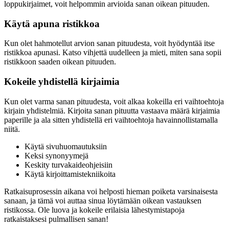
loppukirjaimet, voit helpommin arvioida sanan oikean pituuden.
Käytä apuna ristikkoa
Kun olet hahmotellut arvion sanan pituudesta, voit hyödyntää itse
ristikkoa apunasi. Katso vihjettä uudelleen ja mieti, miten sana sopii
ristikkoon saaden oikean pituuden.
Kokeile yhdistellä kirjaimia
Kun olet varma sanan pituudesta, voit alkaa kokeilla eri vaihtoehtoja
kirjain yhdistelmiä. Kirjoita sanan pituutta vastaava määrä kirjaimia
paperille ja ala sitten yhdistellä eri vaihtoehtoja havainnollistamalla
niitä.
Käytä sivuhuomautuksiin
Keksi synonyymejä
Keskity turvakaideohjeisiin
Käytä kirjoittamistekniikoita
Ratkaisuprosessin aikana voi helposti hieman poiketa varsinaisesta
sanaan, ja tämä voi auttaa sinua löytämään oikean vastauksen
ristikossa. Ole luova ja kokeile erilaisia lähestymistapoja
ratkaistaksesi pulmallisen sanan!