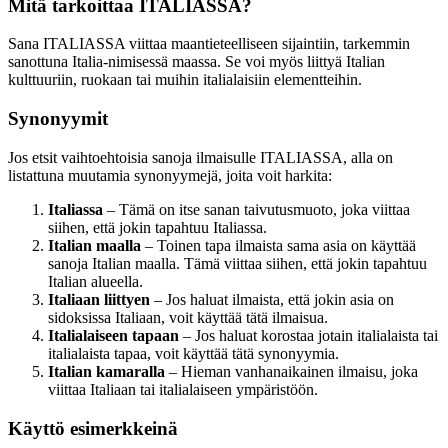
Mitä tarkoittaa ITALIASSA?
Sana ITALIASSA viittaa maantieteelliseen sijaintiin, tarkemmin
sanottuna Italia-nimisessä maassa. Se voi myös liittyä Italian
kulttuuriin, ruokaan tai muihin italialaisiin elementteihin.
Synonyymit
Jos etsit vaihtoehtoisia sanoja ilmaisulle ITALIASSA, alla on
listattuna muutamia synonyymejä, joita voit harkita:
Italiassa
– Tämä on itse sanan taivutusmuoto, joka viittaa
siihen, että jokin tapahtuu Italiassa.
Italian maalla
– Toinen tapa ilmaista sama asia on käyttää
sanoja Italian maalla. Tämä viittaa siihen, että jokin tapahtuu
Italian alueella.
Italiaan liittyen
– Jos haluat ilmaista, että jokin asia on
sidoksissa Italiaan, voit käyttää tätä ilmaisua.
Italialaiseen tapaan
– Jos haluat korostaa jotain italialaista tai
italialaista tapaa, voit käyttää tätä synonyymia.
Italian kamaralla
– Hieman vanhanaikainen ilmaisu, joka
viittaa Italiaan tai italialaiseen ympäristöön.
Käyttö esimerkkeinä