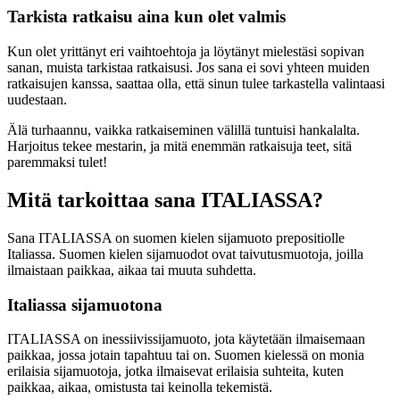
Tarkista ratkaisu aina kun olet valmis
Kun olet yrittänyt eri vaihtoehtoja ja löytänyt mielestäsi sopivan
sanan, muista tarkistaa ratkaisusi. Jos sana ei sovi yhteen muiden
ratkaisujen kanssa, saattaa olla, että sinun tulee tarkastella valintaasi
uudestaan.
Älä turhaannu, vaikka ratkaiseminen välillä tuntuisi hankalalta.
Harjoitus tekee mestarin, ja mitä enemmän ratkaisuja teet, sitä
paremmaksi tulet!
Mitä tarkoittaa sana ITALIASSA?
Sana ITALIASSA on suomen kielen sijamuoto prepositiolle
Italiassa. Suomen kielen sijamuodot ovat taivutusmuotoja, joilla
ilmaistaan paikkaa, aikaa tai muuta suhdetta.
Italiassa sijamuotona
ITALIASSA on inessiivissijamuoto, jota käytetään ilmaisemaan
paikkaa, jossa jotain tapahtuu tai on. Suomen kielessä on monia
erilaisia sijamuotoja, jotka ilmaisevat erilaisia suhteita, kuten
paikkaa, aikaa, omistusta tai keinolla tekemistä.