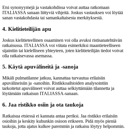
Etsi synonyymejä ja vastakohdissa voivat auttaa ratkomaan
ITALIASSA sanaan liittyviä vihjeitä. Joskus vastauksen voi löytää
sanan vastakohdasta tai samankaltaisesta merkityksestä.
4. Kielitieteilijän apu
Joskus kielitieteellinen osaaminen voi olla avuksi ristisanatehtävän
ratkaisussa. ITALIASSA voi viitata esimerkiksi maantieteelliseen
sijaintiin tai kielelliseen yhteyteen, joten kielitieteilijän tiedot voivat
olla ratkaisevassa asemassa.
5. Käytä apuvälineitä ja -sanoja
Mikäli pulmatilanne jatkuu, kannattaa turvautua erilaisiin
apuvälineisiin ja -sanoihin. Ristikkoaihioiden analysointiin
tarkoitetut apuvälineet voivat auttaa selkiyttämään tilannetta ja
löytämään ratkaisun ITALIASSA-sanaan.
6. Jaa ristikko osiin ja ota taukoja
Ratkaisua etsiessä ei kannata antaa periksi. Jaa ristikko erilaisiin
osioihin ja keskity kuhunkin osioon erikseen. Pidä myös pieniä
taukoja, jotta ajatus kulkee paremmin ja ratkaisu löytyy helpommin.