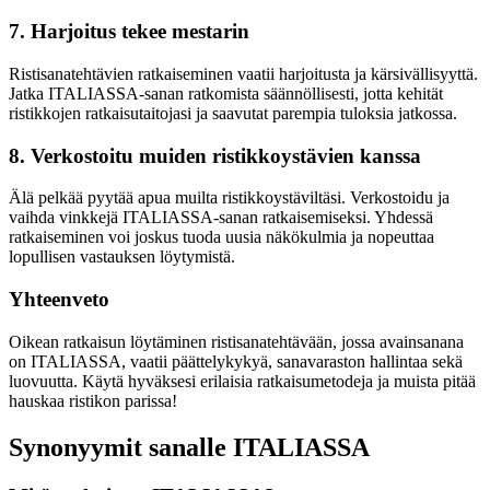
7. Harjoitus tekee mestarin
Ristisanatehtävien ratkaiseminen vaatii harjoitusta ja kärsivällisyyttä.
Jatka ITALIASSA-sanan ratkomista säännöllisesti, jotta kehität
ristikkojen ratkaisutaitojasi ja saavutat parempia tuloksia jatkossa.
8. Verkostoitu muiden ristikkoystävien kanssa
Älä pelkää pyytää apua muilta ristikkoystäviltäsi. Verkostoidu ja
vaihda vinkkejä ITALIASSA-sanan ratkaisemiseksi. Yhdessä
ratkaiseminen voi joskus tuoda uusia näkökulmia ja nopeuttaa
lopullisen vastauksen löytymistä.
Yhteenveto
Oikean ratkaisun löytäminen ristisanatehtävään, jossa avainsanana
on ITALIASSA, vaatii päättelykykyä, sanavaraston hallintaa sekä
luovuutta. Käytä hyväksesi erilaisia ratkaisumetodeja ja muista pitää
hauskaa ristikon parissa!
Synonyymit sanalle ITALIASSA