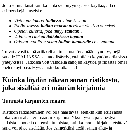
Jotta ymmärtäisit kuinka näitä synonyymejä voi käyttää, alla on
esimerkkejä lauseista:
Vietimme lomaa
Italiassa
viime kesänä.
Pidän kovasti
Italian maasta
peräisin olevista viineistä.
Opetan kurssia, joka liittyy
Italiaan
.
Valmistin ruokaa
italialaiseen tapaan
.
Odotan innolla matkaa
Italian kamaralle
ensi vuonna.
Toivottavasti tämä artikkeli auttoi sinua löytämään synonyymejä
sanalle ITALIASSA ja antoi lisäselvyyttä niiden käyttöön erilaisissa
yhteyksissä. Jatkossa voit vaihdella sanojen käyttöä ja rikastaa omaa
kielenkäyttöäsi. Hyvää ristikkoratkaisua!
Kuinka löydän oikean sanan ristikosta,
joka sisältää eri määrän kirjaimia
Tunnista kirjainten määrä
Ristikon ratkaiseminen voi olla haastavaa, etenkin kun etsit sanaa,
joka voi sisältää eri määrän kirjaimia. Yksi hyvä tapa lähestyä
tällaista tilannetta on ensin tunnistaa, kuinka monta kirjainta etsittävä
sana voi pitää sisällään. Jos esimerkiksi tiedät sanan alku- ja