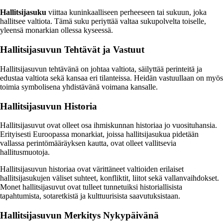
Hallitsijasuku
viittaa kuninkaalliseen perheeseen tai sukuun, joka
hallitsee valtiota. Tämä suku periyttää valtaa sukupolvelta toiselle,
yleensä monarkian ollessa kyseessä.
Hallitsijasuvun Tehtävät ja Vastuut
Hallitsijasuvun tehtävänä on johtaa valtiota, säilyttää perinteitä ja
edustaa valtiota sekä kansaa eri tilanteissa. Heidän vastuullaan on myös
toimia symbolisena yhdistävänä voimana kansalle.
Hallitsijasuvun Historia
Hallitsijasuvut ovat olleet osa ihmiskunnan historiaa jo vuosituhansia.
Erityisesti Euroopassa monarkiat, joissa hallitsijasukua pidetään
vallassa perintömääräyksen kautta, ovat olleet vallitsevia
hallitusmuotoja.
Hallitsijasuvun historiaa ovat värittäneet valtioiden erilaiset
hallitsijasukujen väliset suhteet, konfliktit, liitot sekä vallanvaihdokset.
Monet hallitsijasuvut ovat tulleet tunnetuiksi historiallisista
tapahtumista, sotaretkistä ja kulttuurisista saavutuksistaan.
Hallitsijasuvun Merkitys Nykypäivänä