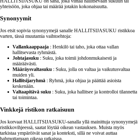
HALLITSIJASUKU on sana, joka viittaa hallitsevaan sukuun tai
yhteisöön, joka ohjaa tai määrää jotakin kokonaisuutta.
Synonyymit
Jos etsit sopivia synonyymejä sanalle HALLITSIJASUKU ristikkoa
varten, tässä muutamia vaihtoehtoja:
Vallankaappaaja
: Henkilö tai taho, joka ottaa vallan
hallitsevasta ryhmästä.
Johtajasuku
: Suku, joka toimii johdonmukaisesti ja
määräävästi.
Määräysvaltasuku
: Suku, jolla on valtaa ja vaikutusvaltaa
muiden yli.
Hallitsijaryhmä
: Ryhmä, joka ohjaa ja päättää asioista
keskenään.
Valtaapitävä suku
: Suku, joka hallitsee ja kontrolloi tilannetta
tai toimintaa.
Vinkkejä ristikon ratkaisuun
Jos korvaat HALLITSIJASUKU-sanalla yllä mainittuja synonyymejä
ristikkovihjeessä, saatat löytää oikean vastauksen. Muista myös
tarkistaa ympäröivät sanat ja konteksti, sillä ne voivat auttaa
hahmottamaan oikeaa ratkaisua.