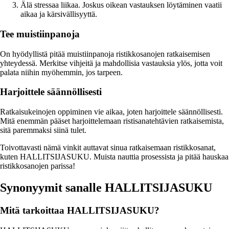
Älä stressaa liikaa. Joskus oikean vastauksen löytäminen vaatii
aikaa ja kärsivällisyyttä.
Tee muistiinpanoja
On hyödyllistä pitää muistiinpanoja ristikkosanojen ratkaisemisen
yhteydessä. Merkitse vihjeitä ja mahdollisia vastauksia ylös, jotta voit
palata niihin myöhemmin, jos tarpeen.
Harjoittele säännöllisesti
Ratkaisukeinojen oppiminen vie aikaa, joten harjoittele säännöllisesti.
Mitä enemmän pääset harjoittelemaan ristisanatehtävien ratkaisemista,
sitä paremmaksi siinä tulet.
Toivottavasti nämä vinkit auttavat sinua ratkaisemaan ristikkosanat,
kuten HALLITSIJASUKU. Muista nauttia prosessista ja pitää hauskaa
ristikkosanojen parissa!
Synonyymit sanalle HALLITSIJASUKU
Mitä tarkoittaa HALLITSIJASUKU?