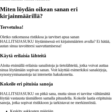
Miten löydän oikean sanan eri
kirjainmäärillä?
Tervetuloa!
Oletko ratkomassa ristikkoa ja tarvitset apua sanan
HALLITSIJASUKU löytämisessä eri kirjainmäärien avulla? Ei hätää,
autan sinua tavoitteesi saavuttamisessa!
Käytä erilaisia lähteitä
Aloita etsimällä erilaisia sanalistoja ja tietolähteitä, jotka voivat auttaa
sinua löytämään sopivan sanan. Voit käyttää esimerkiksi sanakirjoja,
synonyymisanastoja tai internetin hakukoneita.
Kokeile eri pituisia sanoja
HALLITSIJASUKU on pitkä sana, mutta sinun ei tarvitse välttämättä
löytää vastausta täsmälleen samalla pituudella. Kokeile laatia eripituisia
sanoja, jotka sopivat ristikkoon ja tarkistavat ne merkinnöistä.
Keskity aakkosten määrään