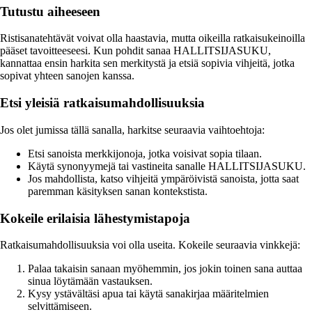
Tutustu aiheeseen
Ristisanatehtävät voivat olla haastavia, mutta oikeilla ratkaisukeinoilla
pääset tavoitteeseesi. Kun pohdit sanaa HALLITSIJASUKU,
kannattaa ensin harkita sen merkitystä ja etsiä sopivia vihjeitä, jotka
sopivat yhteen sanojen kanssa.
Etsi yleisiä ratkaisumahdollisuuksia
Jos olet jumissa tällä sanalla, harkitse seuraavia vaihtoehtoja:
Etsi sanoista merkkijonoja, jotka voisivat sopia tilaan.
Käytä synonyymejä tai vastineita sanalle HALLITSIJASUKU.
Jos mahdollista, katso vihjeitä ympäröivistä sanoista, jotta saat
paremman käsityksen sanan kontekstista.
Kokeile erilaisia lähestymistapoja
Ratkaisumahdollisuuksia voi olla useita. Kokeile seuraavia vinkkejä:
Palaa takaisin sanaan myöhemmin, jos jokin toinen sana auttaa
sinua löytämään vastauksen.
Kysy ystävältäsi apua tai käytä sanakirjaa määritelmien
selvittämiseen.