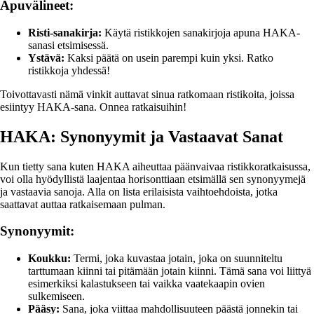
Apuvälineet:
Risti-sanakirja:
Käytä ristikkojen sanakirjoja apuna HAKA-
sanasi etsimisessä.
Ystävä:
Kaksi päätä on usein parempi kuin yksi. Ratko
ristikkoja yhdessä!
Toivottavasti nämä vinkit auttavat sinua ratkomaan ristikoita, joissa
esiintyy HAKA-sana. Onnea ratkaisuihin!
HAKA: Synonyymit ja Vastaavat Sanat
Kun tietty sana kuten HAKA aiheuttaa päänvaivaa ristikkoratkaisussa,
voi olla hyödyllistä laajentaa horisonttiaan etsimällä sen synonyymejä
ja vastaavia sanoja. Alla on lista erilaisista vaihtoehdoista, jotka
saattavat auttaa ratkaisemaan pulman.
Synonyymit:
Koukku:
Termi, joka kuvastaa jotain, joka on suunniteltu
tarttumaan kiinni tai pitämään jotain kiinni. Tämä sana voi liittyä
esimerkiksi kalastukseen tai vaikka vaatekaapin ovien
sulkemiseen.
Pääsy:
Sana, joka viittaa mahdollisuuteen päästä jonnekin tai