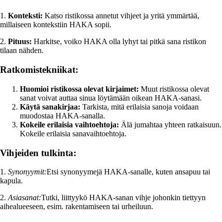
1.
Konteksti:
Katso ristikossa annetut vihjeet ja yritä ymmärtää,
millaiseen kontekstiin HAKA sopii.
2.
Pituus:
Harkitse, voiko HAKA olla lyhyt tai pitkä sana ristikon
tilaan nähden.
Ratkomistekniikat:
Huomioi ristikossa olevat kirjaimet:
Muut ristikossa olevat
sanat voivat auttaa sinua löytämään oikean HAKA-sanasi.
Käytä sanakirjaa:
Tarkista, mitä erilaisia sanoja voidaan
muodostaa HAKA-sanalla.
Kokeile erilaisia vaihtoehtoja:
Älä jumahtaa yhteen ratkaisuun.
Kokeile erilaisia sanavaihtoehtoja.
Vihjeiden tulkinta:
1.
Synonyymit:
Etsi synonyymejä HAKA-sanalle, kuten ansapuu tai
kapula.
2.
Asiasanat:
Tutki, liittyykö HAKA-sanan vihje johonkin tiettyyn
aihealueeseen, esim. rakentamiseen tai urheiluun.