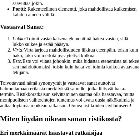
saavuttaa jokin.
Portti:
Rakenteellinen elementti, joka mahdollistaa kulkemisen
kahden alueen välillä.
Vastaavat Sanat:
Lukko:
Toimii vastakkaisena elementtinä hakea vasten, sillä
lukko sulkee ja estää pääsyn.
Virta:
Virta tarjoaa mahdollisuuden liikkua eteenpäin, toisin kuin
haka, joka voi merkitä pysäytettyä kulkua.
Este:
Este voi viitata johonkin, mikä hidastaa etenemistä tai tekee
sen mahdottomaksi, toisin kuin haka voi toimia kulkua avaavana
tekijänä.
Toivottavasti nämä synonyymit ja vastaavat sanat auttoivat
hahmottamaan erilaisia merkityksiä sanoille, jotka liittyvät haka-
termiin. Ristikkoratkaisun selvittäminen saattaa olla haastavaa, mutta
monipuolisten vaihtoehtojen tuntemus voi avata uusia näkökulmia ja
auttaa löytämään oikean ratkaisun. Onnea ristikoiden täyttämiseen!
Miten löydän oikean sanan ristikosta?
Eri merkkimäärät haastavat ratkaisijaa