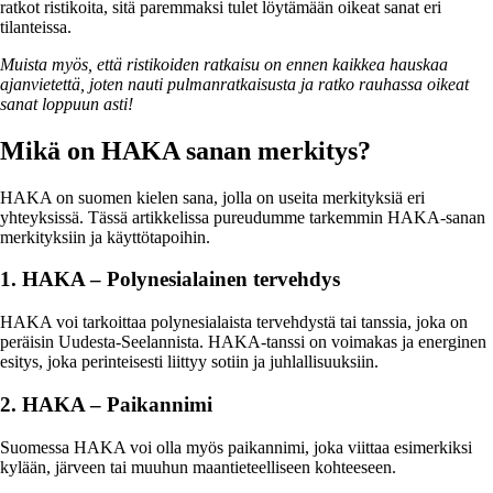
ratkot ristikoita, sitä paremmaksi tulet löytämään oikeat sanat eri
tilanteissa.
Muista myös, että ristikoiden ratkaisu on ennen kaikkea hauskaa
ajanvietettä, joten nauti pulmanratkaisusta ja ratko rauhassa oikeat
sanat loppuun asti!
Mikä on HAKA sanan merkitys?
HAKA on suomen kielen sana, jolla on useita merkityksiä eri
yhteyksissä. Tässä artikkelissa pureudumme tarkemmin HAKA-sanan
merkityksiin ja käyttötapoihin.
1. HAKA – Polynesialainen tervehdys
HAKA voi tarkoittaa polynesialaista tervehdystä tai tanssia, joka on
peräisin Uudesta-Seelannista. HAKA-tanssi on voimakas ja energinen
esitys, joka perinteisesti liittyy sotiin ja juhlallisuuksiin.
2. HAKA – Paikannimi
Suomessa HAKA voi olla myös paikannimi, joka viittaa esimerkiksi
kylään, järveen tai muuhun maantieteelliseen kohteeseen.