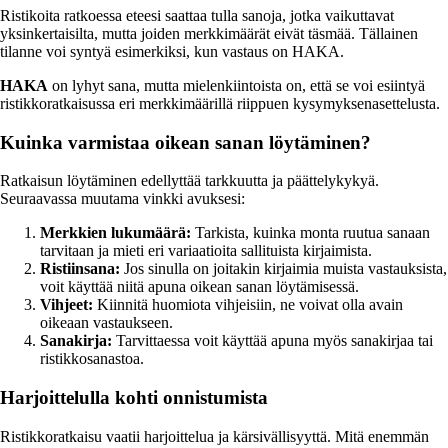
Ristikoita ratkoessa eteesi saattaa tulla sanoja, jotka vaikuttavat
yksinkertaisilta, mutta joiden merkkimäärät eivät täsmää. Tällainen
tilanne voi syntyä esimerkiksi, kun vastaus on HAKA.
HAKA
on lyhyt sana, mutta mielenkiintoista on, että se voi esiintyä
ristikkoratkaisussa eri merkkimäärillä riippuen kysymyksenasettelusta.
Kuinka varmistaa oikean sanan löytäminen?
Ratkaisun löytäminen edellyttää tarkkuutta ja päättelykykyä.
Seuraavassa muutama vinkki avuksesi:
Merkkien lukumäärä:
Tarkista, kuinka monta ruutua sanaan
tarvitaan ja mieti eri variaatioita sallituista kirjaimista.
Ristiinsana:
Jos sinulla on joitakin kirjaimia muista vastauksista,
voit käyttää niitä apuna oikean sanan löytämisessä.
Vihjeet:
Kiinnitä huomiota vihjeisiin, ne voivat olla avain
oikeaan vastaukseen.
Sanakirja:
Tarvittaessa voit käyttää apuna myös sanakirjaa tai
ristikkosanastoa.
Harjoittelulla kohti onnistumista
Ristikkoratkaisu vaatii harjoittelua ja kärsivällisyyttä. Mitä enemmän