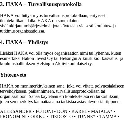
3. HAKA – Turvallisuusprotokolla
HAKA voi liittyä myös turvallisuusprotokollaan, erityisesti
tietotekniikan alalla. HAKA on suomalainen
sisäänkirjautumisjärjestelmä, jota käytetään yleisesti koulutus- ja
tutkimusorganisaatioissa.
4. HAKA – Yhdistys
Lisäksi HAKA voi olla myös organisaation nimi tai lyhenne, kuten
esimerkiksi Hakon Invest Oy tai Helsingin Aikuislukio -kasvatus- ja
koulutushallituksen Helsingin Aktiivikoululaiset ry.
Yhteenveto
HAKA on monimerkityksinen sana, joka voi viitata polynesialaiseen
tervehdykseen, paikannimeen, turvallisuusprotokollaan tai
organisaatioon. Sanaa käytetään eri konteksteissa eri tarkoituksiin,
joten sen merkitys kannattaa aina tarkistaa asiayhteydestä riippuen.
ALEKSANDER
•
FOTONI
•
DON
•
KAREL
•
MATALA*
•
PRONOMINI
•
OIKKU
•
TIEDOSTO
•
TUNNE*
•
TAMMA
•