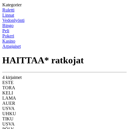
Kategorier
Ruletti
Linnat
Vedonlyönti
Bingo
Peli
Pokeri
Kasino
Arpajaiset
HAITTAA* ratkojat
4 kirjaimet
ESTE
TORA
KELI
LAMA
AUER
USVA
UHKU
TIKU
USVA