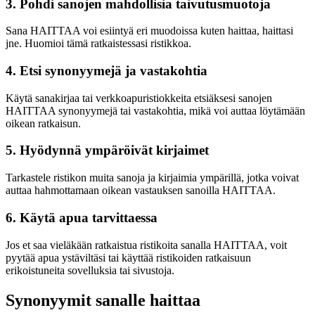
3. Pohdi sanojen mahdollisia taivutusmuotoja
Sana HAITTAA voi esiintyä eri muodoissa kuten haittaa, haittasi
jne. Huomioi tämä ratkaistessasi ristikkoa.
4. Etsi synonyymejä ja vastakohtia
Käytä sanakirjaa tai verkkoapuristiokkeita etsiäksesi sanojen
HAITTAA synonyymejä tai vastakohtia, mikä voi auttaa löytämään
oikean ratkaisun.
5. Hyödynnä ympäröivät kirjaimet
Tarkastele ristikon muita sanoja ja kirjaimia ympärillä, jotka voivat
auttaa hahmottamaan oikean vastauksen sanoilla HAITTAA.
6. Käytä apua tarvittaessa
Jos et saa vieläkään ratkaistua ristikoita sanalla HAITTAA, voit
pyytää apua ystäviltäsi tai käyttää ristikoiden ratkaisuun
erikoistuneita sovelluksia tai sivustoja.
Synonyymit sanalle haittaa