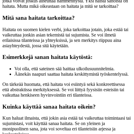
jotka voivat joskus aiheuttaa hämmennystä. Yksi näistä sanoista on
haitata. Mutta mikä oikeastaan on haitata ja mitä se tarkoittaa?
Mitä sana haitata tarkoittaa?
Haitata on suomen kielen verbi, joka tarkoittaa jotain, joka estää tai
vaikeuttaa jonkin asian tekemistä tai sujumista. Se voi ilmetä
erilaisissa tilanteissa ja yhteyksissä, ja sen merkitys riippuu aina
asiayhteydestä, jossa sitä käytetään.
Esimerkkejä sanan haitata käytöstä:
Voi olla, että sateinen sää haittaa ulkoilusuunnitelmia.
Äänekäs naapuri saattaa haitata keskittymistä työskentelyssä.
On tärkeää huomata, että haitata voi esiintyä sekä konkreettisessa
että abstraktissa merkityksessä. Se voi liittyä fyysisiin esteisiin tai
vaikuttaa henkiseen hyvinvointiin eri tilanteissa.
Kuinka käyttää sanaa haitata oikein?
Kun haluat ilmaista, että jokin asia estää tai vaikeuttaa toimintaasi tai
sujumistasi, voit käyttää sanaa haitata. Se on yleinen ja
monipuolinen sana, jota voi soveltaa eri tilanteisiin arjessa ja