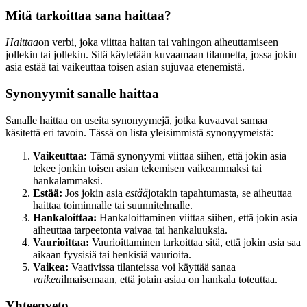
Mitä tarkoittaa sana haittaa?
Haittaa
on verbi, joka viittaa haitan tai vahingon aiheuttamiseen
jollekin tai jollekin. Sitä käytetään kuvaamaan tilannetta, jossa jokin
asia estää tai vaikeuttaa toisen asian sujuvaa etenemistä.
Synonyymit sanalle haittaa
Sanalle haittaa on useita synonyymejä, jotka kuvaavat samaa
käsitettä eri tavoin. Tässä on lista yleisimmistä synonyymeistä:
Vaikeuttaa:
Tämä synonyymi viittaa siihen, että jokin asia
tekee jonkin toisen asian tekemisen vaikeammaksi tai
hankalammaksi.
Estää:
Jos jokin asia
estää
jotakin tapahtumasta, se aiheuttaa
haittaa toiminnalle tai suunnitelmalle.
Hankaloittaa:
Hankaloittaminen viittaa siihen, että jokin asia
aiheuttaa tarpeetonta vaivaa tai hankaluuksia.
Vaurioittaa:
Vaurioittaminen tarkoittaa sitä, että jokin asia saa
aikaan fyysisiä tai henkisiä vaurioita.
Vaikea:
Vaativissa tilanteissa voi käyttää sanaa
vaikea
ilmaisemaan, että jotain asiaa on hankala toteuttaa.
Yhteenveto