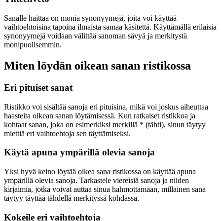
Sanalle haittaa on monia synonyymejä, joita voi käyttää
vaihtoehtoisina tapoina ilmaista samaa käsitettä. Käyttämällä erilaisia
synonyymejä voidaan välittää sanoman sävyä ja merkitystä
monipuolisemmin.
Miten löydän oikean sanan ristikossa
Eri pituiset sanat
Ristikko voi sisältää sanoja eri pituisina, mikä voi joskus aiheuttaa
haasteita oikean sanan löytämisessä. Kun ratkaiset ristikkoa ja
kohtaat sanan, joka on esimerkiksi merkillä * (tähti), sinun täytyy
miettiä eri vaihtoehtoja sen täyttämiseksi.
Käytä apuna ympärillä olevia sanoja
Yksi hyvä keino löytää oikea sana ristikossa on käyttää apuna
ympärillä olevia sanoja. Tarkastele viereisiä sanoja ja niiden
kirjaimia, jotka voivat auttaa sinua hahmottamaan, millainen sana
täytyy täyttää tähdellä merkityssä kohdassa.
Kokeile eri vaihtoehtoja