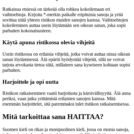
Ratkaisua etsiessä on tärkeää olla rohkea kokeilemaan eri
vaihtoehtoja. Kirjoita *-merkin paikalle eripituisia sanoja ja yritä
sovittaa niitä yhteen ristikon muiden sanojen kanssa. Vaihtoehtojen
kokeileminen auttaa usein löytämään sen oikean sanan, joka sopii
parhaiten kokonaisuuteen.
Käytä apuna ristikossa olevia vihjeitä
Usein ristikossa on erilaisia vihjeitä, jotka voivat auttaa sinua oikean
sanan löytämisessä. Älä epäröi hyödyntää vihjeitä, sillä ne voivat
tarjota arvokasta tietoa siitä, millainen sana kyseiseen kohtaan sopisi
parhaiten.
Harjoittele ja opi uutta
Ristikon ratkaiseminen vaatii harjoitusta ja kärsivällisyyttä. Älä anna
periksi, vaan jatka yrittämistä erilaisten sanojen kanssa. Mitä
enemmän harjoittelet, sitä paremmaksi tulet ristikon ratkaisemisessa.
Mitä tarkoittaa sana HAITTAA?
Suomen kieli on rikas ja monipuolinen kieli, jossa on monia sanoja,